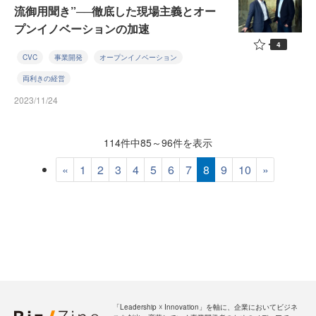
流御用聞き”──徹底した現場主義とオー
プンイノベーションの加速
4
CVC
事業開発
オープンイノベーション
両利きの経営
2023/11/24
114件中85～96件を表示
«
1
2
3
4
5
6
7
8
9
10
»
「Leadership ☓ Innovation」を軸に、企業においてビジネ