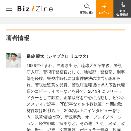
新規
事例を探す
ログイン
会員登録
著者情報
島袋 龍太（シマブクロ リュウタ）
1986年生まれ。沖縄県出身。琉球大学卒業後、警視
庁入庁。警視庁警察官として、地域部、警務部、刑事
部を経験。警視庁時代には事件解決の功労が認めら
れ、警視総監賞を受賞。警視庁退職後は求人広告代理
店のコピーライターなどを経て、2019年にフリーラ
イターとして独立。企業取材を中心に活動し、ビジネ
スメディア記事、PR記事などを多数執筆。年間の取
材件数は80社以上、200名以上にインタビューを行
う。執筆領域はDX、新規事業、オープンイノベーシ
ョン、経営戦略、採用など。その他、社会、経済、政
治、歴史、思想、文芸批評、ポピュラー音楽、映画、