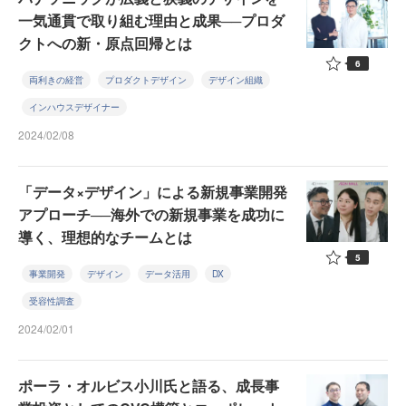
一気通貫で取り組む理由と成果──プロダ
クトへの新・原点回帰とは
6
両利きの経営
プロダクトデザイン
デザイン組織
インハウスデザイナー
2024/02/08
「データ×デザイン」による新規事業開発
アプローチ──海外での新規事業を成功に
導く、理想的なチームとは
5
事業開発
デザイン
データ活用
DX
受容性調査
2024/02/01
ポーラ・オルビス小川氏と語る、成長事