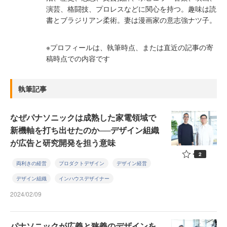
演芸、格闘技、プロレスなどに関心を持つ。趣味は読
書とブラジリアン柔術。妻は漫画家の意志強ナツ子。
※プロフィールは、執筆時点、または直近の記事の寄
稿時点での内容です
執筆記事
なぜパナソニックは成熟した家電領域で
新機軸を打ち出せたのか──デザイン組織
が広告と研究開発を担う意味
2
両利きの経営
プロダクトデザイン
デザイン経営
デザイン組織
インハウスデザイナー
2024/02/09
パナソニックが広義と狭義のデザインを