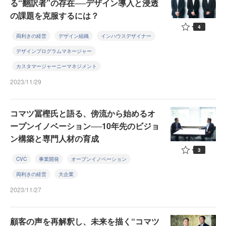
る“翻訳者”の存在──デザイン導入と浸透
の課題を克服するには？
4
両利きの経営
デザイン組織
インハウスデザイナー
デザインプログラムマネージャー
カスタマージャーニーマネジメント
2023/11/29
コマツ冨樫氏と語る、傍流から始めるオ
ープンイノベーション──10年先のビジョ
ン構築と専門人材の育成
3
CVC
事業開発
オープンイノベーション
両利きの経営
大企業
2023/11/27
顧客の声を再解釈し、未来を描く“コマツ