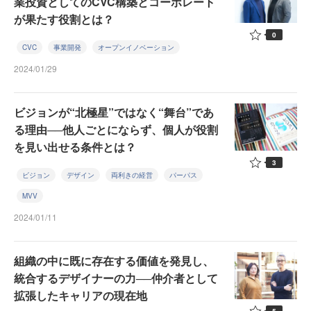
業投資としてのCVC構築とコーポレート
が果たす役割とは？
0
CVC
事業開発
オープンイノベーション
2024/01/29
ビジョンが“北極星”ではなく“舞台”であ
る理由──他人ごとにならず、個人が役割
を見い出せる条件とは？
3
ビジョン
デザイン
両利きの経営
パーパス
MVV
2024/01/11
組織の中に既に存在する価値を発見し、
統合するデザイナーの力──仲介者として
拡張したキャリアの現在地
5