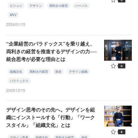
ビジョン
デザイン
両利きの経営
パーパス
MVV
2024/01/10
“企業経営のパラドックス”を乗り越え、
両利きの経営を推進するデザインの力──
統合思考が必要な理由とは
0
組織文化
両利きの経営
統合
デザイン組織
パラドックス
2023/12/15
デザイン思考のその先へ。デザインを組
織にインストールする「行動」「ワーク
スタイル」「組織文化」とは
6
デザイン思考
組織文化
両利きの経営
統合