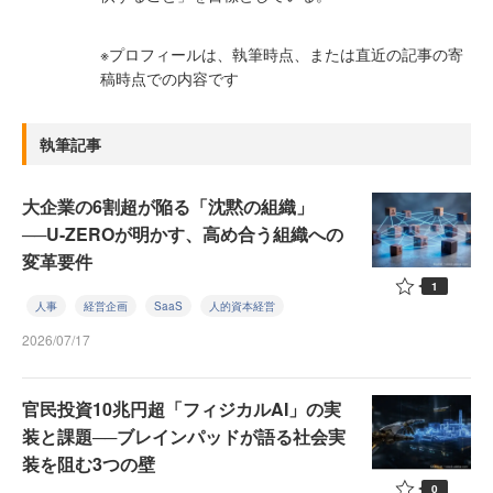
※プロフィールは、執筆時点、または直近の記事の寄
稿時点での内容です
執筆記事
大企業の6割超が陥る「沈黙の組織」
──U-ZEROが明かす、高め合う組織への
変革要件
1
人事
経営企画
SaaS
人的資本経営
2026/07/17
官民投資10兆円超「フィジカルAI」の実
装と課題──ブレインパッドが語る社会実
装を阻む3つの壁
0