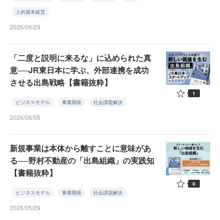
人的資本経営
2026/06/29
「二度と説明に来るな」に込められた真
意──JR東日本に学ぶ、外部連携を成功
させる出島戦略【書籍抜粋】
1
ビジネスモデル
事業開発
社会課題解決
2026/06/05
新規事業は本体から離すことに意味があ
る──野村不動産の「出島組織」の実践知
【書籍抜粋】
0
ビジネスモデル
事業開発
社会課題解決
2026/05/29