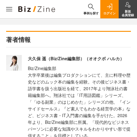
新規
事例を探す
ログイン
会員登録
著者情報
大久保 遥（Biz/Zine編集部）（オオクボ ハルカ）
Biz/Zine編集部
大学卒業後は編集プロダクションにて、主に料理や歴
史などのムック本の編集を経験。その後ビジネス書・
語学書を扱う出版社を経て、2017年より翔泳社の書
籍編集部へ。翔泳社では「IT用語図鑑」シリーズ、
「「ゆる副業」のはじめかた」シリーズの他、『イン
サイドセールス』『ど素人でもわかる経営学の本』な
ど、ビジネス書・IT入門書の編集を手がけた。2026
年より、Biz/Zine編集部に所属。「現代的なビジネス
パーソンに必要な知識やスキルをわかりやすい形で提
供すること」を目標としている。