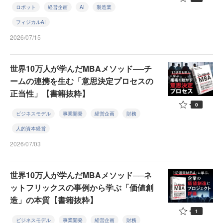
ロボット
経営企画
AI
製造業
フィジカルAI
2026/07/15
世界10万人が学んだMBAメソッド──チ
ームの連携を生む「意思決定プロセスの
正当性」【書籍抜粋】
0
ビジネスモデル
事業開発
経営企画
財務
人的資本経営
2026/07/03
世界10万人が学んだMBAメソッド──ネ
ットフリックスの事例から学ぶ「価値創
造」の本質【書籍抜粋】
1
ビジネスモデル
事業開発
経営企画
財務