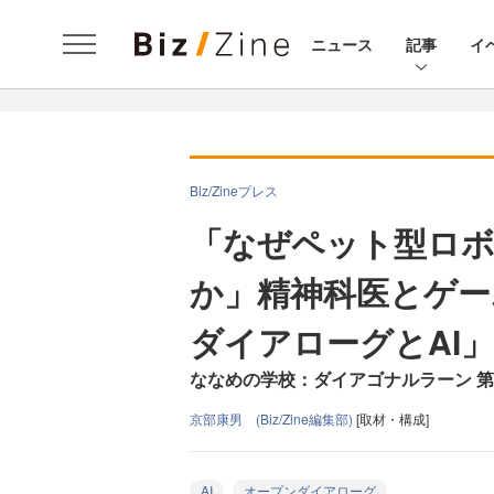
ニュース
記事
イ
Biz/Zineプレス
「なぜペット型ロ
か」精神科医とゲー
ダイアローグとAI
ななめの学校：ダイアゴナルラーン 
京部康男 (Biz/Zine編集部)
[取材・構成]
AI
オープンダイアローグ