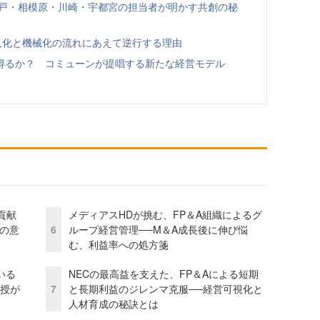
神戸・相模原・川崎・宇都宮の担当者が明かす共創の秘
人化と機械化の流れにあえて逆行する理由
得るか？ コミューンが提唱する新たな経営モデル
貢献
メディアスHDが挑む、FP＆A組織によるグ
資の意
6
ループ経営管理──M＆A成長後に伸び悩
む、利益率への処方箋
いる
NECの最高益を支えた、FP＆Aによる短期
教授が
7
と長期利益のジレンマ克服──経営可視化と
人材育成の秘訣とは