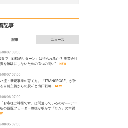
着記事
記事
ニュース
/08/07 08:00
出資で「戦略的リターン」は得られるか？ 事業会社
資を無駄にしないための“3つの問い”
NEW
/08/07 07:00
ハ流・新規事業の育て方。「TRANSPOSE」が仕
る自前主義からの脱却と出口戦略
NEW
/08/06 07:00
「お客様は神様です」は間違っているのか──デー
析の巨匠フェーダー教授が明かす「CLV」の本質
EW
/08/05 07:00