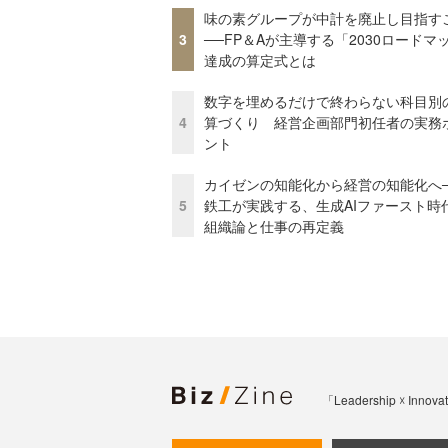
味の素グループが中計を廃止し目指す
3
──FP＆Aが主導する「2030ロードマ
達成の算定式とは
数字を埋めるだけで終わらない科目別
4
算づくり 経営企画部門初任者の実務
ント
カイゼンの知能化から経営の知能化へ
5
鉄工が実践する、生成AIファースト時
組織論と仕事の再定義
「Leadership 