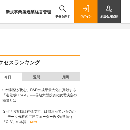
新規事業
製造業
経営管理
事例を探す
ログイン
新規
会員登録
クセスランキング
今日
週間
月間
中外製薬が挑む、R&Dの成果最大化に貢献する
「進化版FP＆A」──長期大型投資の意思決定の
秘訣とは
なぜ「お客様は神様です」は間違っているのか
──データ分析の巨匠フェーダー教授が明かす
「CLV」の本質
NEW