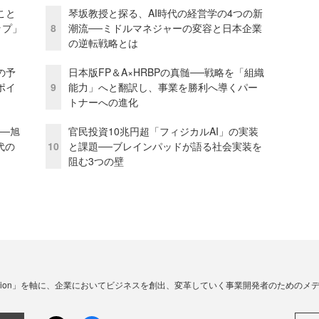
こと
琴坂教授と探る、AI時代の経営学の4つの新
ップ」
8
潮流──ミドルマネジャーの変容と日本企業
の逆転戦略とは
の予
日本版FP＆A×HRBPの真髄──戦略を「組織
ポイ
9
能力」へと翻訳し、事業を勝利へ導くパー
トナーへの進化
──旭
官民投資10兆円超「フィジカルAI」の実装
代の
10
と課題──ブレインパッドが語る社会実装を
阻む3つの壁
☓ Innovation」を軸に、企業においてビジネスを創出、変革していく事業開発者のための