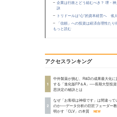
企業は行政とどう組むべき？ 堺・
訣
トリドールは“心”的資本経営へ 省
「信頼」への投資は経済合理性たり
もっと読む
アクセスランキング
中外製薬が挑む、R&Dの成果最大化に
1
する「進化版FP＆A」──長期大型投
思決定の秘訣とは
なぜ「お客様は神様です」は間違って
2
のか──データ分析の巨匠フェーダー
明かす「CLV」の本質
NEW