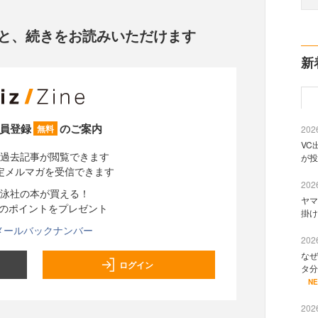
と、
続きをお読みいただけます
新
員登録
のご案内
無料
2026
VC
過去記事が閲覧できます
が投
定メルマガを受信できます
2026
泳社の本が買える！
ヤマ
分のポイントをプレゼント
掛け
メールバックナンバー
2026
なぜ
ログイン
タ分
N
2026