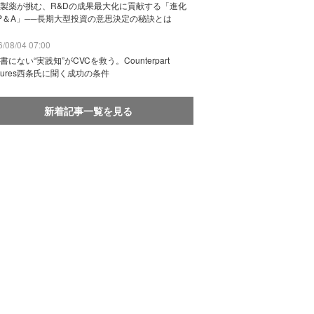
製薬が挑む、R&Dの成果最大化に貢献する「進化
P＆A」──長期大型投資の意思決定の秘訣とは
/08/04 07:00
書にない“実践知”がCVCを救う。Counterpart
ntures西条氏に聞く成功の条件
新着記事一覧を見る