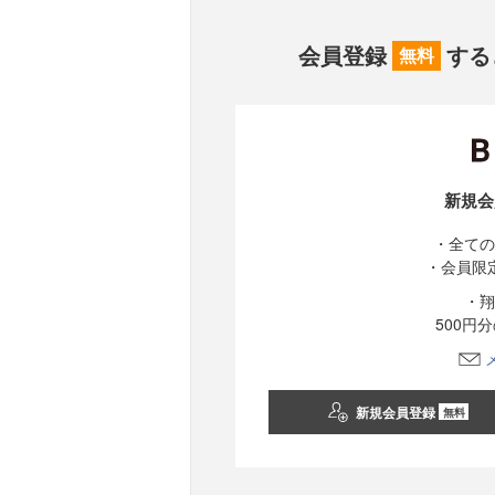
会員登録
する
無料
新規会
・全ての
・会員限
・翔
500円
新規会員登録
無料