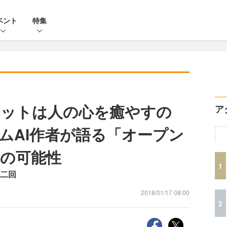
ベント
特集
ボットは人の心を癒やすの
ア
ムAI作者が語る「オープン
」の可能性
1
第二回
2018/01/17 08:00
2