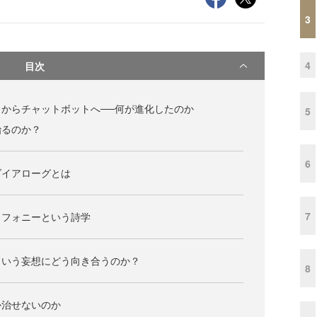
3
4
目次
からチャットボットへ──何が進化したのか
5
治るのか？
6
ダイアローグとは
7
リフォニーという詩学
という妄想にどう向き合うのか？
8
か治せないのか