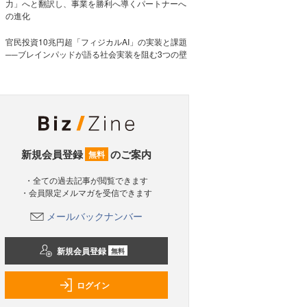
力」へと翻訳し、事業を勝利へ導くパートナーへ
の進化
官民投資10兆円超「フィジカルAI」の実装と課題
──ブレインパッドが語る社会実装を阻む3つの壁
新規会員登録
のご案内
無料
・全ての過去記事が閲覧できます
・会員限定メルマガを受信できます
メールバックナンバー
新規会員登録
無料
ログイン