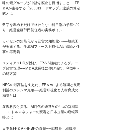
味の素グループが中計を廃止し目指すこと──FP
＆Aが主導する「2030ロードマップ」達成の算定
式とは
数字を埋めるだけで終わらない科目別の予算づく
り 経営企画部門初任者の実務ポイント
カイゼンの知能化から経営の知能化へ──旭鉄工
が実践する、生成AIファースト時代の組織論と仕
事の再定義
メディアスHDが挑む、FP＆A組織によるグルー
プ経営管理──M＆A成長後に伸び悩む、利益率へ
の処方箋
NECの最高益を支えた、FP＆Aによる短期と長期
利益のジレンマ克服──経営可視化と人材育成の
秘訣とは
琴坂教授と探る、AI時代の経営学の4つの新潮流
──ミドルマネジャーの変容と日本企業の逆転戦
略とは
日本版FP＆A×HRBPの真髄──戦略を「組織能