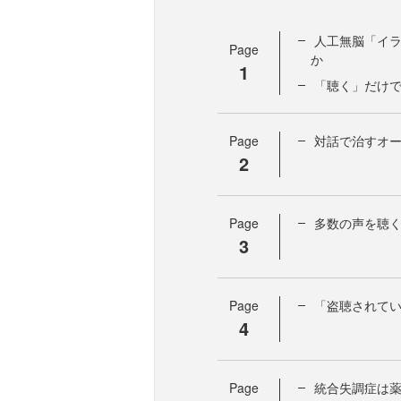
人工無脳「イラ
Page
か
1
「聴く」だけ
Page
対話で治すオ
2
Page
多数の声を聴
3
Page
「盗聴されて
4
Page
統合失調症は