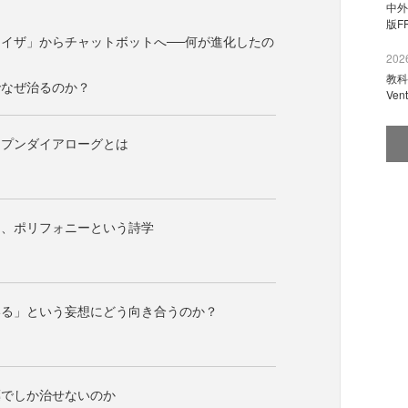
中外
版F
イザ」からチャットボットへ──何が進化したの
2026
教科
でなぜ治るのか？
Ve
ープンダイアローグとは
く、ポリフォニーという詩学
いる」という妄想にどう向き合うのか？
薬でしか治せないのか