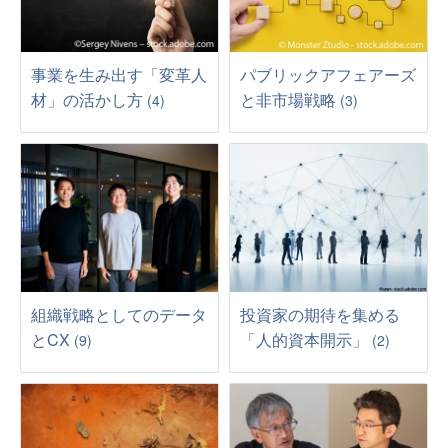
事業を生み出す「変革人
パブリックアフェアーズ
材」の活かし方
と非市場戦略
(4)
(3)
組織戦略としてのデータ
投資家の期待を集める
とCX
「人的資本開示」
(9)
(2)