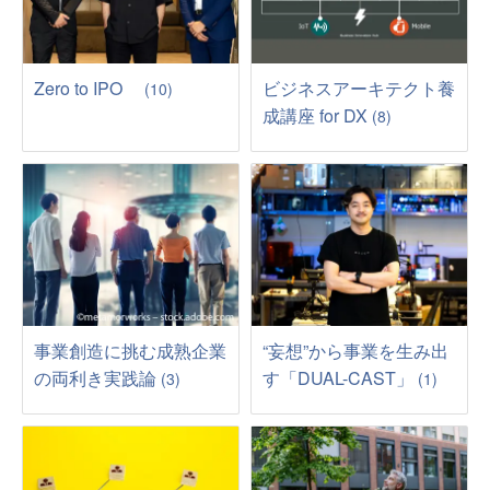
Zero to IPO
ビジネスアーキテクト養
(10)
成講座 for DX
(8)
事業創造に挑む成熟企業
“妄想”から事業を生み出
の両利き実践論
す「DUAL-CAST」
(3)
(1)