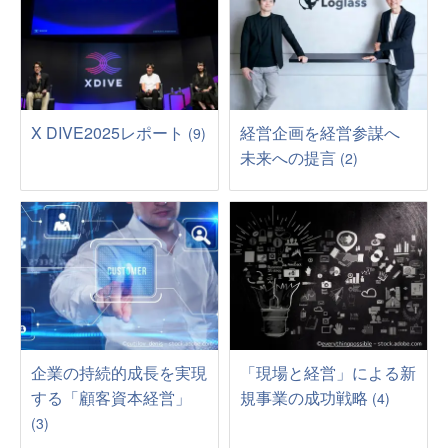
X DIVE2025レポート
経営企画を経営参謀へ
(9)
未来への提言
(2)
企業の持続的成長を実現
「現場と経営」による新
する「顧客資本経営」
規事業の成功戦略
(4)
(3)