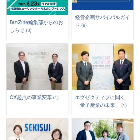
経営企画サバイバルガイ
Biz/Zine編集部からのお
ド
(6)
しらせ
(3)
CX起点の事業変革
エグゼクティブに聞く
(1)
「量子産業の未来」
(1)