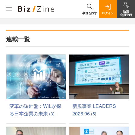
新規
事例を探す
ログイン
会員登録
連載一覧
変革の羅針盤：WiLが探
新規事業 LEADERS
る日本企業の未来
2026.06
(3)
(5)