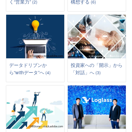
く“営業力”
構想する
(2)
(6)
データドリブンか
投資家への「開示」から
ら“withデータ”へ
「対話」へ
(4)
(3)