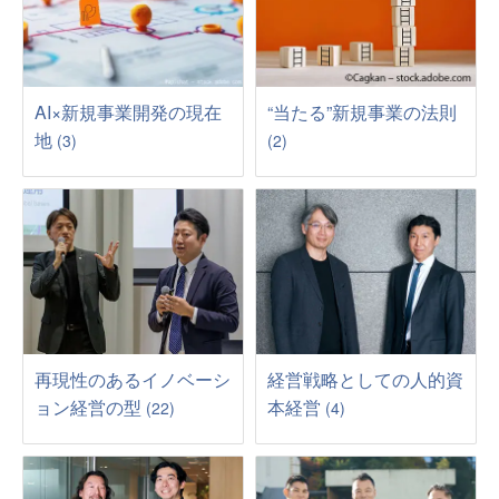
AI×新規事業開発の現在
“当たる”新規事業の法則
地
(3)
(2)
再現性のあるイノベーシ
経営戦略としての人的資
ョン経営の型
本経営
(22)
(4)