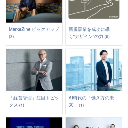
MarkeZine ピックアップ
新規事業を成功に導
く“デザイン”の力
(3)
(5)
「経営管理」注目トピッ
AI時代の「働き方の未
クス
来」
(1)
(1)