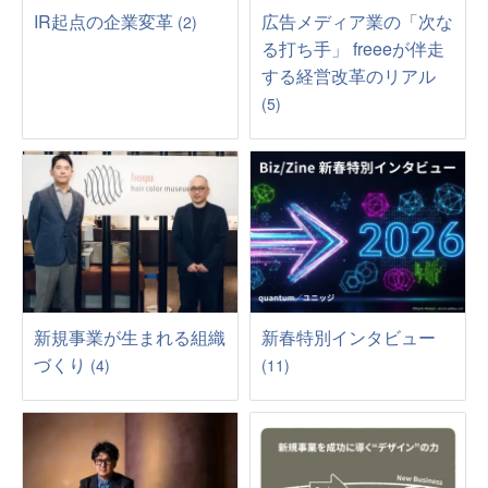
IR起点の企業変革
広告メディア業の「次な
(2)
る打ち手」 freeeが伴走
する経営改革のリアル
(5)
新規事業が生まれる組織
新春特別インタビュー
づくり
(4)
(11)