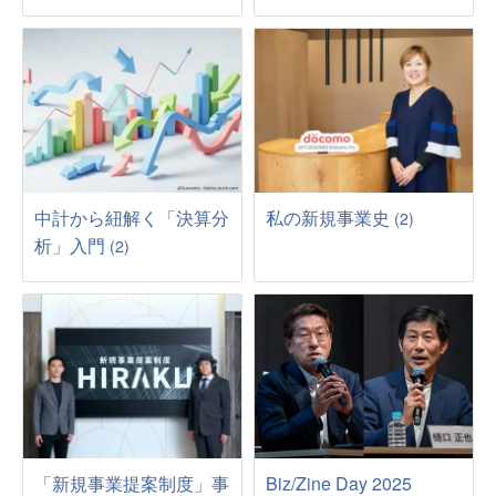
中計から紐解く「決算分
私の新規事業史
(2)
析」入門
(2)
「新規事業提案制度」事
Biz/Zine Day 2025