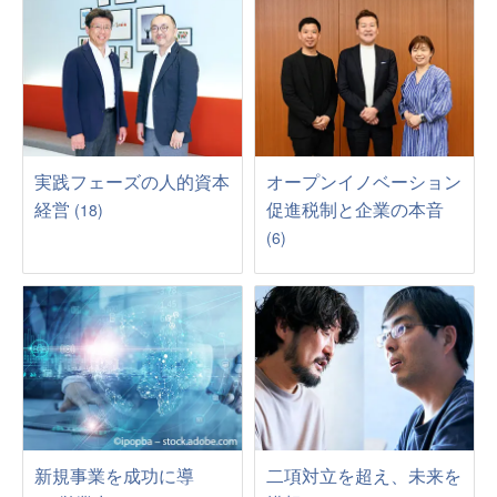
実践フェーズの人的資本
オープンイノベーション
経営
促進税制と企業の本音
(18)
(6)
新規事業を成功に導
二項対立を超え、未来を