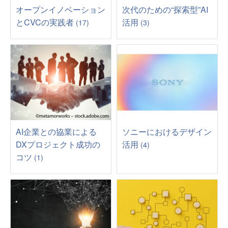
オープンイノベーション
次代のための“探索型”AI
とCVCの実践者
活用
(17)
(3)
AI企業との協業による
ソニーにおけるデザイン
DXプロジェクト成功の
活用
(4)
コツ
(1)