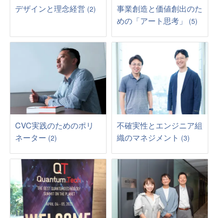
デザインと理念経営
事業創造と価値創出のた
(2)
めの「アート思考」
(5)
CVC実践のためのポリ
不確実性とエンジニア組
ネーター
織のマネジメント
(2)
(3)