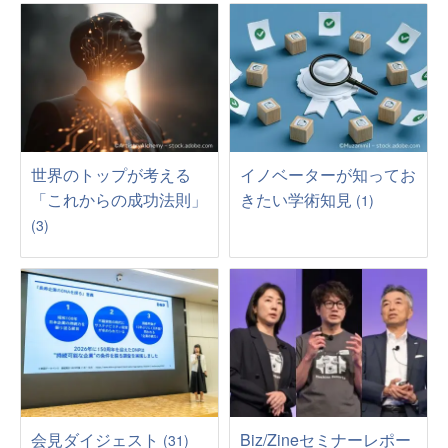
世界のトップが考える
イノベーターが知ってお
「これからの成功法則」
きたい学術知見
(1)
(3)
会見ダイジェスト
Biz/Zineセミナーレポー
(31)