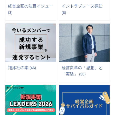
経営企画の注目イシュー
イントラプレーヌ探訪
(3)
(6)
翔泳社の本
経営変革の「思想」と
(46)
「実装」
(30)