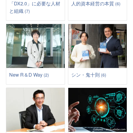
「DX2.0」に必要な人材
人的資本経営の本質
(6)
と組織
(7)
New R＆D Way
シン・鬼十則
(2)
(6)