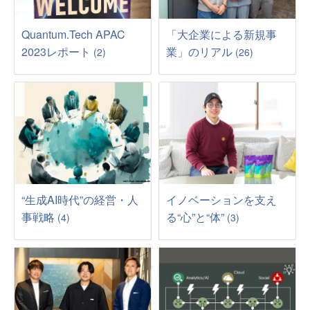
Quantum.Tech APAC
「大企業による新規事
2023レポート
業」のリアル
(2)
(26)
“生成AI時代”の経営・人
イノベーションを支え
事戦略
る“心”と“体”
(4)
(3)