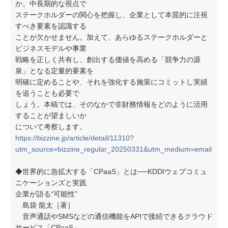
か。中長期的な視点で
ステークホルダーの関心を把握し、企業として本質的に注視
すべき要素を認識する
ことが欠かせません。加えて、あらゆるステークホルダーと
ビジネスモデルや事業
戦略を正しく共有し、創出する価値を高める「競争力の源
泉」となる定量的要素を
明確に定めることや、それを強化する施策にコミットし実績
を追うことも必要で
しょう。本稿では、そのなかで非財務情報をどのように活用
することが望ましいか
について考察します。
https://bizzine.jp/article/detail/11310?
utm_source=bizzine_regular_20250331&utm_medium=email
◆世界的に急拡大する「CPaaS」とは──KDDIウェブコミュ
ニケーションズと実践
企業が語る“可能性”
島袋 龍太［著］
音声通話やSMSなどの通信機能をAPIで接続できるクラウド
サービス「CPaaS」。