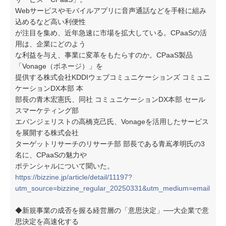
Webサービスやモバイルアプリに音声通話などを手軽に組み
込めるなど高い利便性
が注目を集め、近年急速に市場を拡大している。CPaaSの活
用は、企業にどのよう
な利益を与え、事業に変革をもたらすのか。CPaaS製品
「Vonage（ボネージ）」を
提供する株式会社KDDIウェブコミュニケーションズ コミュニ
ケーションDX本部 本
部長の青木宏憲氏、同社 コミュニケーションDX本部 セール
スマーケティング部
エバンジェリストの高橋克己氏、Vonageを活用したサービス
を展開する株式会社
ターゲットリサーチのリサーチ部 部長である青嶌孝明氏の3
名に、CPaaSの魅力や
ポテンシャルについて聞いた。
https://bizzine.jp/article/detail/11197?
utm_source=bizzine_regular_20250331&utm_medium=email
◆新規事業の成否を握る経営層の「意思決定」──大企業で意
思決定を高速化する