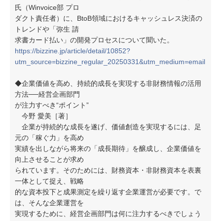
氏（Winvoice部 プロ
ダクト責任者）に、BtoB領域におけるキャッシュレス決済の
トレンドや「弥生 請
求書カード払い」の開発プロセスについて聞いた。
https://bizzine.jp/article/detail/10852?
utm_source=bizzine_regular_20250331&utm_medium=email
◆企業価値を高め、持続的成長を実現する非財務情報の活用
方法──経営企画部門
が注力すべき“ポイント”
今野 愛美［著］
企業が持続的な成長を遂げ、価値創造を実現するには、足
元の「稼ぐ力」を高め
実績を出しながら将来の「成長期待」を醸成し、企業価値を
向上させることが求め
られています。そのためには、財務資本・非財務資本を表裏
一体として捉え、戦略
的な資本投下と成果測定を繰り返す企業運営が必要です。で
は、そんな企業運営を
実現するために、経営企画部門は何に注力するべきでしょう