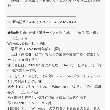
・BtoB向け請求書カード払いサービスの伸びが見込まれる分
野
━━━━━━━━━━━━━━━━━━━━
[3] 新着記事：4本（2025-03-24～2025-03-31）
━━━━━━━━━━━━━━━━━━━━
◆BtoB領域の金融決済サービスの現在地──「弥生 請求書カ
ード払い」が
Winvoiceを採用した理由
栗原 茂（Biz/Zine編集部）［聞］
会計・商取引・給与計算などの業務を支援する「弥生シリ
ーズ」を展開する弥生
株式会社は、2024年9月に新たなFinTechサービスとして「弥
生 請求書カード払
い」をリリースした。その際にシステムのプラットフォーム
として採用したのが株
式会社インフキュリオンの「Winvoice」である。「弥生 請求
書カード払い」の企
画・開発を担当した弥生の内山正彦氏（経営企画本
部 FinTechイノベーション部
副部長）と、「Winvoice」のプロダクト責任者の百合川真人