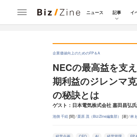
ニュース
記事
イ
企業価値向上のためのFP＆A
NECの最高益を支
期利益のジレンマ克
の秘訣とは
ゲスト：日本電気株式会社 嘉田昌弘
池側 千絵
[聞] /
栗原 茂（Biz/Zine編集部）
[著] /
林 
経営企画
CFO
AI
経営管理
FP