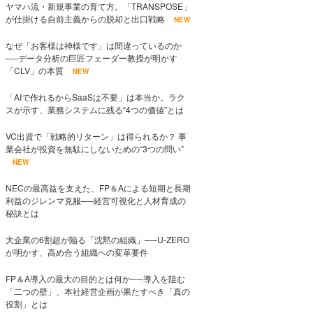
ヤマハ流・新規事業の育て方。「TRANSPOSE」
が仕掛ける自前主義からの脱却と出口戦略
NEW
なぜ「お客様は神様です」は間違っているのか
──データ分析の巨匠フェーダー教授が明かす
「CLV」の本質
NEW
「AIで作れるからSaaSは不要」は本当か。ラク
スが示す、業務システムに残る“4つの価値”とは
VC出資で「戦略的リターン」は得られるか？ 事
業会社が投資を無駄にしないための“3つの問い”
NEW
NECの最高益を支えた、FP＆Aによる短期と長期
利益のジレンマ克服──経営可視化と人材育成の
秘訣とは
大企業の6割超が陥る「沈黙の組織」──U-ZERO
が明かす、高め合う組織への変革要件
FP＆A導入の最大の目的とは何か──導入を阻む
「二つの壁」、本社経営企画が果たすべき「真の
役割」とは