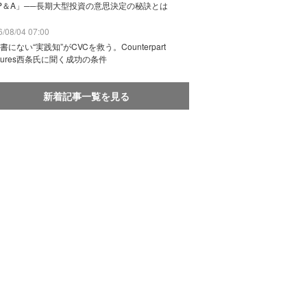
P＆A」──長期大型投資の意思決定の秘訣とは
/08/04 07:00
書にない“実践知”がCVCを救う。Counterpart
ntures西条氏に聞く成功の条件
新着記事一覧を見る