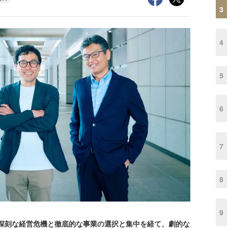
3
4
5
6
7
8
9
の深刻な経営危機と徹底的な事業の選択と集中を経て、劇的な