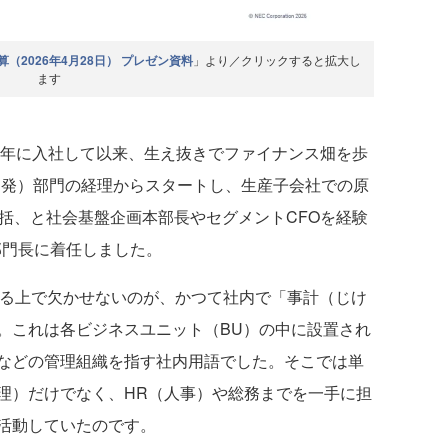
決算（2026年4月28日） プレゼン資料
」より／クリックすると拡大し
ます
91年に入社して以来、生え抜きでファイナンス畑を歩
究開発）部門の経理からスタートし、生産子会社での原
括、と社会基盤企画本部長やセグメントCFOを経験
A部門長に着任しました。
る上で欠かせないのが、かつて社内で「事計（じけ
。これは各ビジネスユニット（BU）の中に設置され
などの管理組織を指す社内用語でした。そこでは単
理）だけでなく、HR（人事）や総務までを一手に担
活動していたのです。