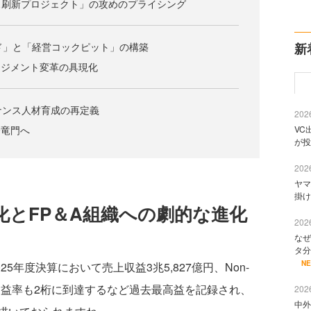
ス刷新プロジェクト」の攻めのプライシング
新
ド」と「経営コックピット」の構築
ネジメント変革の具現化
ナンス人材育成の再定義
2026
VC
登竜門へ
が投
2026
ヤマ
掛け
化とFP＆A組織への劇的な進化
2026
なぜ
タ分
N
025年度決算において売上収益3兆5,827億円、Non-
、利益率も2桁に到達するなど過去最高益を記録され、
2026
中外