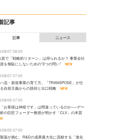
着記事
記事
ニュース
/08/07 08:00
出資で「戦略的リターン」は得られるか？ 事業会社
資を無駄にしないための“3つの問い”
NEW
/08/07 07:00
ハ流・新規事業の育て方。「TRANSPOSE」が仕
る自前主義からの脱却と出口戦略
NEW
/08/06 07:00
「お客様は神様です」は間違っているのか──デー
析の巨匠フェーダー教授が明かす「CLV」の本質
EW
/08/05 07:00
製薬が挑む、R&Dの成果最大化に貢献する「進化