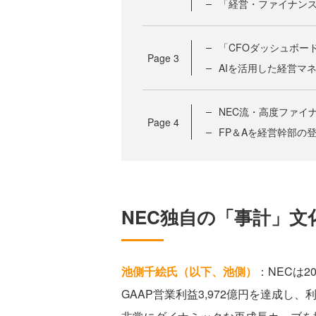
「経営・ファイナン
「CFOダッシュボー
Page
3
AIを活用した経営マ
NEC流・高度ファイ
Page
4
FP＆Aを経営幹部の
NEC独自の「事計」文
池側千絵氏（以下、池側）
：NECは2
GAAP営業利益3,972億円を達成し