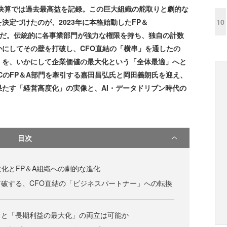
期決算では過去最高益を記録。この巨大組織の舵取りと劇的な
10
決定づけたのが、2023年に本格始動したFP＆
alysis）組織だ。伝統的に各事業部門が強力な権限を持ち、独自の計数
にしてその壁を打破し、CFO直結の「横串」を通したの
」を、いかにして企業価値の最大化という「全体最適」へと
CのFP＆A部門を牽引する嘉田昌弘氏と岡田義朗氏を迎え、
たす「経営高度化」の実像と、AI・データドリブン時代の
目次
文化とFP＆A組織への劇的な進化
破する、CFO直結の「ビジネスパートナー」への転換
」と「長期利益の最大化」の両立は可能か