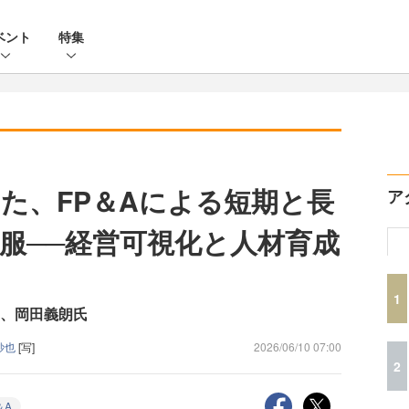
ベント
特集
えた、FP＆Aによる短期と長
ア
服──経営可視化と人材育成
1
氏、岡田義朗氏
紗也
[写]
2026/06/10 07:00
2
＆A