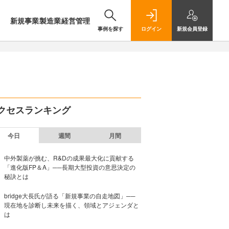
新規事業
製造業
経営管理
事例を探す
ログイン
新規
会員登録
クセスランキング
今日
週間
月間
中外製薬が挑む、R&Dの成果最大化に貢献する
「進化版FP＆A」──長期大型投資の意思決定の
秘訣とは
bridge大長氏が語る「新規事業の自走地図」──
現在地を診断し未来を描く、領域とアジェンダと
は