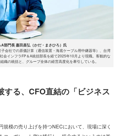
＆A部門長 嘉田昌弘（かだ・まさひろ）氏
生産子会社での原価計算（通信装置・海底ケーブル用中継器等）、台湾
会インフラFP＆A統括部長を経て2025年10月より現職。客観的な
ス組織の統括と、グループ全体の経営高度化を牽引している。
破する、CFO直結の「ビジネス
円規模の売り上げを持つNECにおいて、現場に深く