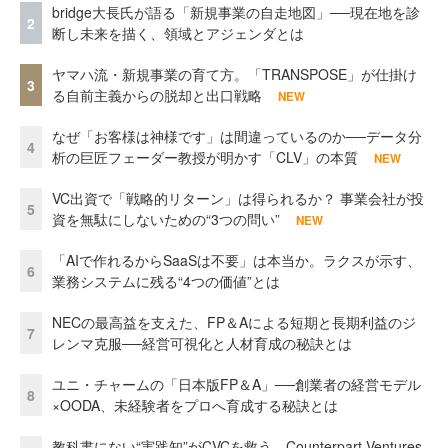
bridge大長氏が語る「新規事業の自走地図」──現在地を診
2
断し未来を描く、領域とアジェンダとは
ヤマハ流・新規事業の育て方。「TRANSPOSE」が仕掛け
3
る自前主義からの脱却と出口戦略
NEW
なぜ「お客様は神様です」は間違っているのか──データ分
4
析の巨匠フェーダー教授が明かす「CLV」の本質
NEW
VC出資で「戦略的リターン」は得られるか？ 事業会社が投
5
資を無駄にしないための“3つの問い”
NEW
「AIで作れるからSaaSは不要」は本当か。ラクスが示す、
6
業務システムに残る“4つの価値”とは
NECの最高益を支えた、FP＆Aによる短期と長期利益のジ
7
レンマ克服──経営可視化と人材育成の秘訣とは
ユニ・チャームの「日本版FP＆A」──創業者の経営モデル
8
×OODA、未経験者をプロへ育成する秘訣とは
教科書にない“実践知”がCVCを救う。Counterpart Ventures