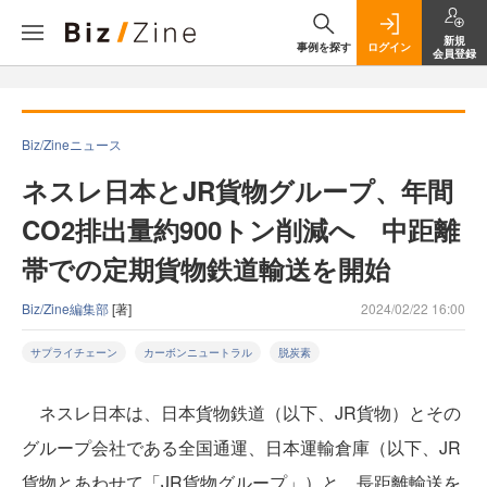
新規
事例を探す
ログイン
会員登録
Biz/Zineニュース
ネスレ日本とJR貨物グループ、年間
CO2排出量約900トン削減へ 中距離
帯での定期貨物鉄道輸送を開始
Biz/Zine編集部
[著]
2024/02/22 16:00
サプライチェーン
カーボンニュートラル
脱炭素
ネスレ日本は、日本貨物鉄道（以下、JR貨物）とその
グループ会社である全国通運、日本運輸倉庫（以下、JR
貨物とあわせて「JR貨物グループ」）と、長距離輸送を