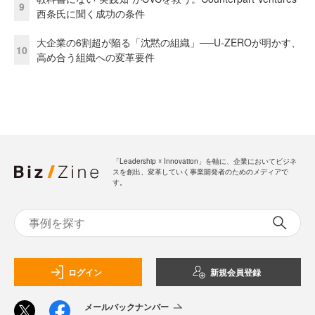
9
西条氏に聞く成功の条件
大企業の6割超が陥る「沈黙の組織」──U-ZEROが明かす、
10
高め合う組織への変革要件
「Leadership ☓ Innovation」を軸に、企業においてビジネ
スを創出、変革していく事業開発者のためのメディアで
す。
ログイン
新規会員登録
メールバックナンバー