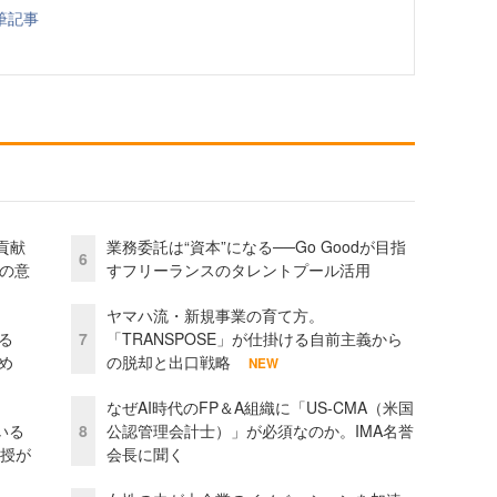
筆記事
貢献
業務委託は“資本”になる──Go Goodが目指
6
資の意
すフリーランスのタレントプール活用
ヤマハ流・新規事業の育て方。
る
7
「TRANSPOSE」が仕掛ける自前主義から
め
の脱却と出口戦略
NEW
なぜAI時代のFP＆A組織に「US-CMA（米国
いる
8
公認管理会計士）」が必須なのか。IMA名誉
教授が
会長に聞く