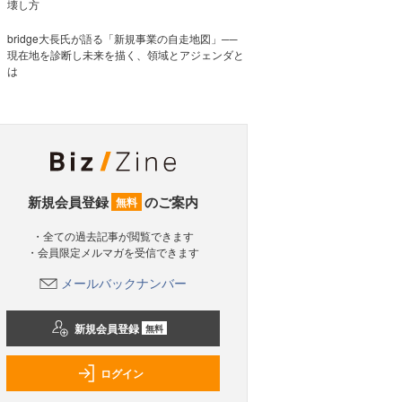
壊し方
bridge大長氏が語る「新規事業の自走地図」──
現在地を診断し未来を描く、領域とアジェンダと
は
新規会員登録
のご案内
無料
・全ての過去記事が閲覧できます
・会員限定メルマガを受信できます
メールバックナンバー
新規会員登録
無料
ログイン