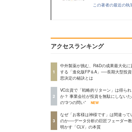
この著者の最近の執
アクセスランキング
中外製薬が挑む、R&Dの成果最大化に
1
する「進化版FP＆A」──長期大型投
思決定の秘訣とは
VC出資で「戦略的リターン」は得られ
2
か？ 事業会社が投資を無駄にしないた
の“3つの問い”
NEW
なぜ「お客様は神様です」は間違って
3
のか──データ分析の巨匠フェーダー
明かす「CLV」の本質