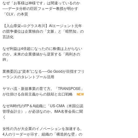
なぜ「お客様は神様です」は間違っているのか
──データ分析の巨匠フェーダー教授が明かす
「CLV」の本質
【入山章栄×ログラス布川】AIエージェント元年
の競争優位は企業独自の「文脈」と「暗黙知」の
言語化
なぜ利益は4倍超になったのに株価は上がらない
のか。未来の企業価値から逆算する「両利きの
IR」
業務委託は“資本”になる──Go Goodが目指すフリ
ーランスのタレントプール活用
ヤマハ流・新規事業の育て方。「TRANSPOSE」
が仕掛ける自前主義からの脱却と出口戦略
NEW
なぜAI時代のFP＆A組織に「US-CMA（米国公認
管理会計士）」が必須なのか。IMA名誉会長に聞
く
女性の力が大企業のイノベーションを加速する。
4人のリーダーが示す、組織の「構造的な壁」の