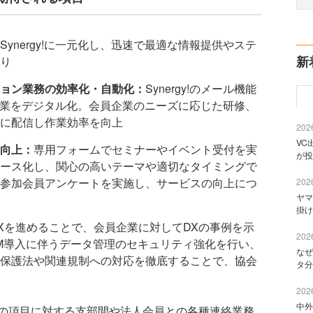
Synergy!に一元化し、迅速で最適な情報提供やステ
新
り
ョン業務の効率化・自動化：
Synergy!のメール機能
作業をデジタル化。会員企業のニーズに応じた研修、
に配信し作業効率を向上
2026
VC
向上：
専用フォームでセミナーやイベント受付を実
が投
ース化し、関心の高いテーマや適切なタイミングで
参加会員アンケートを実施し、サービスの向上につ
2026
ヤマ
掛け
Xを進めることで、会員企業に対してDXの事例を示
2026
M導入に伴うデータ管理のセキュリティ強化を行い、
なぜ
保護法や関連規制への対応を徹底することで、協会
タ分
2026
中外
の項目に対する支部間や法人会員との各種連絡業務