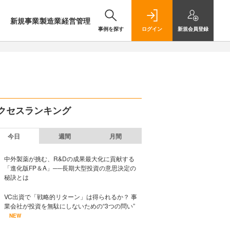
新規事業
製造業
経営管理
事例を探す
ログイン
新規
会員登録
クセスランキング
今日
週間
月間
中外製薬が挑む、R&Dの成果最大化に貢献する
「進化版FP＆A」──長期大型投資の意思決定の
秘訣とは
VC出資で「戦略的リターン」は得られるか？ 事
業会社が投資を無駄にしないための“3つの問い”
NEW