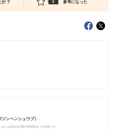
たか？
参考になった
0
（ビズジンヘンシュウブ）
、または直近の記事の寄稿時点での内容です