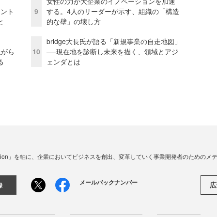
女性の力が大企業のイノベーションを加速
ェント
9
する。4人のリーダーが示す、組織の「構造
と
的な壁」の壊し方
bridge大長氏が語る「新規事業の自走地図」
上がら
10
──現在地を診断し未来を描く、領域とアジ
る
ェンダとは
☓ Innovation」を軸に、企業においてビジネスを創出、変革していく事業開発者のための
メールバックナンバー
広
録