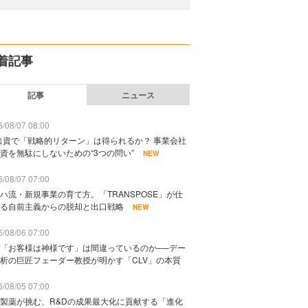
着記事
記事
ニュース
/08/07 08:00
出資で「戦略的リターン」は得られるか？ 事業会社
資を無駄にしないための“3つの問い”
NEW
/08/07 07:00
ハ流・新規事業の育て方。「TRANSPOSE」が仕
る自前主義からの脱却と出口戦略
NEW
/08/06 07:00
「お客様は神様です」は間違っているのか──デー
析の巨匠フェーダー教授が明かす「CLV」の本質
/08/05 07:00
製薬が挑む、R&Dの成果最大化に貢献する「進化