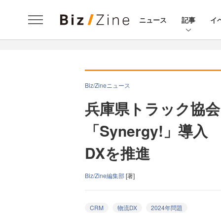
ニュース
記事
イ
Biz/Zineニュース
兵庫県トラック協会
「Synergy!」導
DXを推進
Biz/Zine編集部
[著]
CRM
物流DX
2024年問題