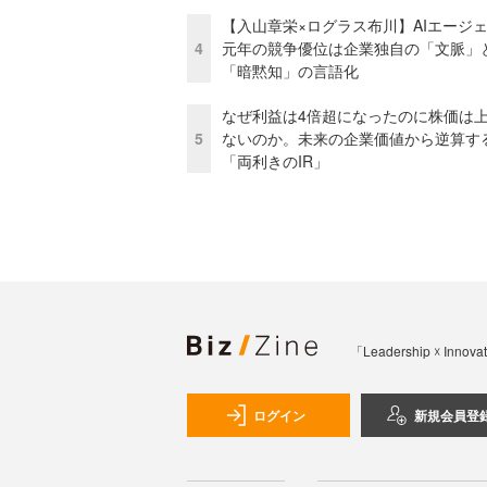
【入山章栄×ログラス布川】AIエージ
4
元年の競争優位は企業独自の「文脈」
「暗黙知」の言語化
なぜ利益は4倍超になったのに株価は
5
ないのか。未来の企業価値から逆算す
「両利きのIR」
「Leadership 
ログイン
新規会員登