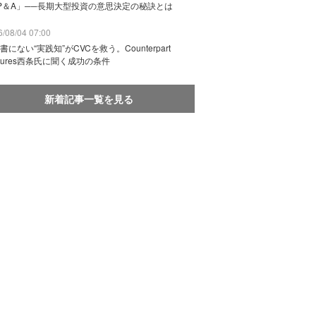
P＆A」──長期大型投資の意思決定の秘訣とは
/08/04 07:00
書にない“実践知”がCVCを救う。Counterpart
ntures西条氏に聞く成功の条件
新着記事一覧を見る