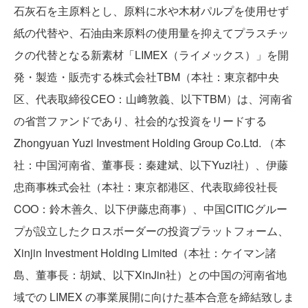
石灰石を主原料とし、原料に水や木材パルプを使用せず
紙の代替や、石油由来原料の使用量を抑えてプラスチッ
クの代替となる新素材「LIMEX（ライメックス）」を開
発・製造・販売する株式会社TBM（本社：東京都中央
区、代表取締役CEO：山﨑敦義、以下TBM）は、河南省
の省営ファンドであり、社会的な投資をリードする
Zhongyuan Yuzi Investment Holding Group Co.Ltd. （本
社：中国河南省、董事長：秦建斌、以下Yuzi社）、伊藤
忠商事株式会社（本社：東京都港区、代表取締役社長
COO：鈴木善久、以下伊藤忠商事）、中国CITICグルー
プが設立したクロスボーダーの投資プラットフォーム、
Xinjin Investment Holding Limited（本社：ケイマン諸
島、董事長：胡斌、以下XinJin社）との中国の河南省地
域での LIMEX の事業展開に向けた基本合意を締結致しま