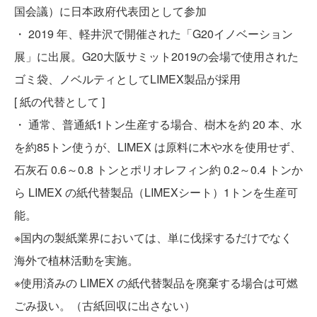
国会議）に日本政府代表団として参加
・ 2019 年、軽井沢で開催された「G20イノベーション
展」に出展。G20大阪サミット2019の会場で使用された
ゴミ袋、ノベルティとしてLIMEX製品が採用
[ 紙の代替として ]
・ 通常、普通紙1トン生産する場合、樹木を約 20 本、水
を約85トン使うが、LIMEX は原料に木や水を使用せず、
石灰石 0.6～0.8 トンとポリオレフィン約 0.2～0.4 トンか
ら LIMEX の紙代替製品（LIMEXシート）1トンを生産可
能。
※国内の製紙業界においては、単に伐採するだけでなく
海外で植林活動を実施。
※使用済みの LIMEX の紙代替製品を廃棄する場合は可燃
ごみ扱い。（古紙回収に出さない）