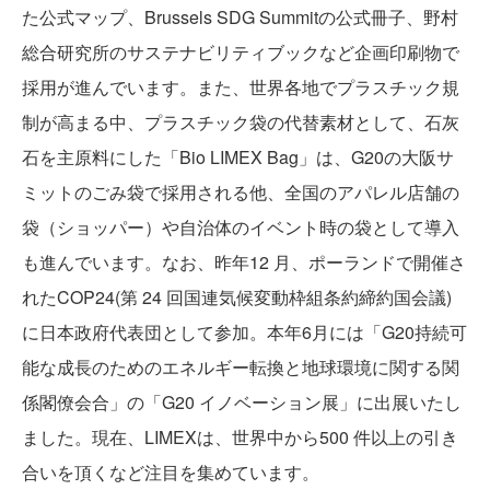
た公式マップ、Brussels SDG Summitの公式冊子、野村
総合研究所のサステナビリティブックなど企画印刷物で
採用が進んでいます。また、世界各地でプラスチック規
制が高まる中、プラスチック袋の代替素材として、石灰
石を主原料にした「Bio LIMEX Bag」は、G20の大阪サ
ミットのごみ袋で採用される他、全国のアパレル店舗の
袋（ショッパー）や自治体のイベント時の袋として導入
も進んでいます。なお、昨年12 月、ポーランドで開催さ
れたCOP24(第 24 回国連気候変動枠組条約締約国会議)
に日本政府代表団として参加。本年6月には「G20持続可
能な成長のためのエネルギー転換と地球環境に関する関
係閣僚会合」の「G20 イノベーション展」に出展いたし
ました。現在、LIMEXは、世界中から500 件以上の引き
合いを頂くなど注目を集めています。