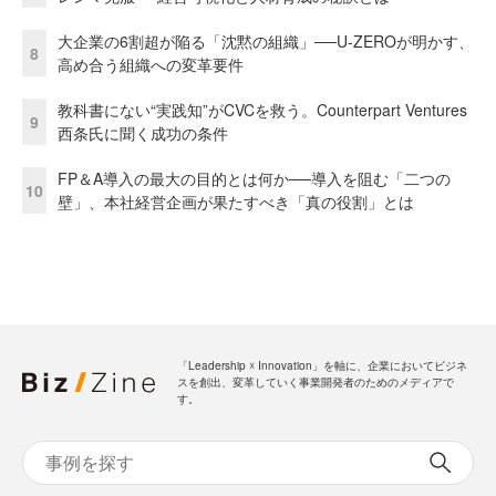
大企業の6割超が陥る「沈黙の組織」──U-ZEROが明かす、
8
高め合う組織への変革要件
教科書にない“実践知”がCVCを救う。Counterpart Ventures
9
西条氏に聞く成功の条件
FP＆A導入の最大の目的とは何か──導入を阻む「二つの
10
壁」、本社経営企画が果たすべき「真の役割」とは
「Leadership ☓ Innovation」を軸に、企業においてビジネ
スを創出、変革していく事業開発者のためのメディアで
す。