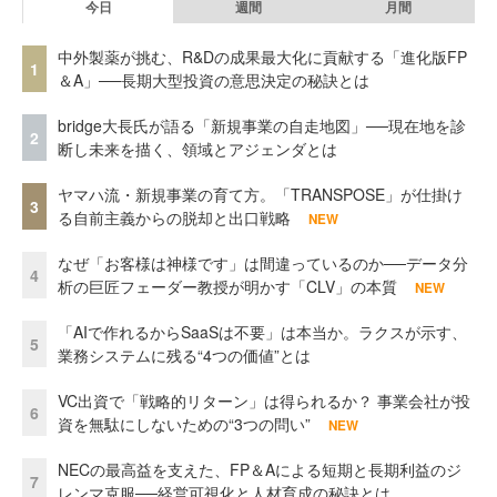
今日
週間
月間
中外製薬が挑む、R&Dの成果最大化に貢献する「進化版FP
1
＆A」──長期大型投資の意思決定の秘訣とは
bridge大長氏が語る「新規事業の自走地図」──現在地を診
2
断し未来を描く、領域とアジェンダとは
ヤマハ流・新規事業の育て方。「TRANSPOSE」が仕掛け
3
る自前主義からの脱却と出口戦略
NEW
なぜ「お客様は神様です」は間違っているのか──データ分
4
析の巨匠フェーダー教授が明かす「CLV」の本質
NEW
「AIで作れるからSaaSは不要」は本当か。ラクスが示す、
5
業務システムに残る“4つの価値”とは
VC出資で「戦略的リターン」は得られるか？ 事業会社が投
6
資を無駄にしないための“3つの問い”
NEW
NECの最高益を支えた、FP＆Aによる短期と長期利益のジ
7
レンマ克服──経営可視化と人材育成の秘訣とは