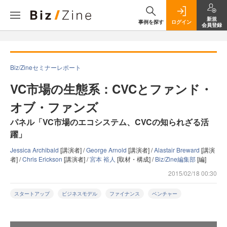
新規
事例を探す
ログイン
会員登録
Biz/Zineセミナーレポート
VC市場の生態系：CVCとファンド・
オブ・ファンズ
パネル「VC市場のエコシステム、CVCの知られざる活
躍」
Jessica Archibald
[講演者] /
George Arnold
[講演者] /
Alastair Breward
[講演
者] /
Chris Erickson
[講演者] /
宮本 裕人
[取材・構成] /
Biz/Zine編集部
[編]
2015/02/18 00:30
スタートアップ
ビジネスモデル
ファイナンス
ベンチャー