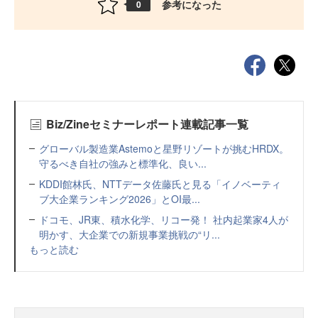
参考になった
0
Biz/Zineセミナーレポート連載記事一覧
グローバル製造業Astemoと星野リゾートが挑むHRDX。
守るべき自社の強みと標準化、良い...
KDDI館林氏、NTTデータ佐藤氏と見る「イノベーティ
ブ大企業ランキング2026」とOI最...
ドコモ、JR東、積水化学、リコー発！ 社内起業家4人が
明かす、大企業での新規事業挑戦の“リ...
もっと読む