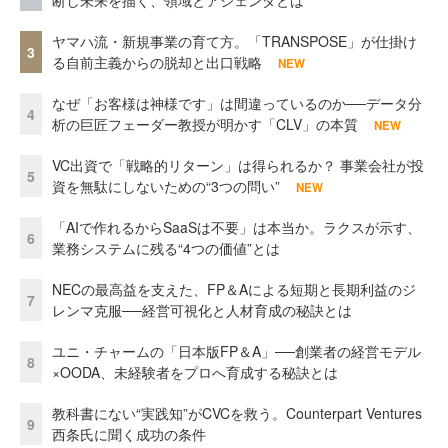
断し未来を描く、領域とアジェンダとは
ヤマハ流・新規事業の育て方。「TRANSPOSE」が仕掛け
3
る自前主義からの脱却と出口戦略
NEW
なぜ「お客様は神様です」は間違っているのか──データ分
4
析の巨匠フェーダー教授が明かす「CLV」の本質
NEW
VC出資で「戦略的リターン」は得られるか？ 事業会社が投
5
資を無駄にしないための“3つの問い”
NEW
「AIで作れるからSaaSは不要」は本当か。ラクスが示す、
6
業務システムに残る“4つの価値”とは
NECの最高益を支えた、FP＆Aによる短期と長期利益のジ
7
レンマ克服──経営可視化と人材育成の秘訣とは
ユニ・チャームの「日本版FP＆A」──創業者の経営モデル
8
×OODA、未経験者をプロへ育成する秘訣とは
教科書にない“実践知”がCVCを救う。Counterpart Ventures
9
西条氏に聞く成功の条件