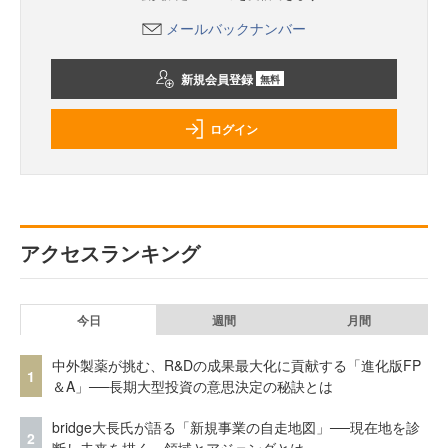
メールバックナンバー
新規会員登録
無料
ログイン
アクセスランキング
今日
週間
月間
中外製薬が挑む、R&Dの成果最大化に貢献する「進化版FP
1
＆A」──長期大型投資の意思決定の秘訣とは
bridge大長氏が語る「新規事業の自走地図」──現在地を診
2