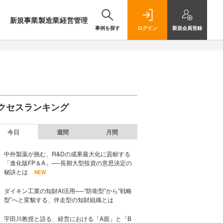
新規事業
製造業
経営管理
事例を探す
ログイン
新規
会員登録
クセスランキング
今日
週間
月間
中外製薬が挑む、R&Dの成果最大化に貢献する
「進化版FP＆A」──長期大型投資の意思決定の
秘訣とは
NEW
ダイキン工業の知財AI活用──“防衛型”から“戦略
型”へと変貌する、伴走型の知財組織とは
宇田川教授と語る、経営における「A面」と「B