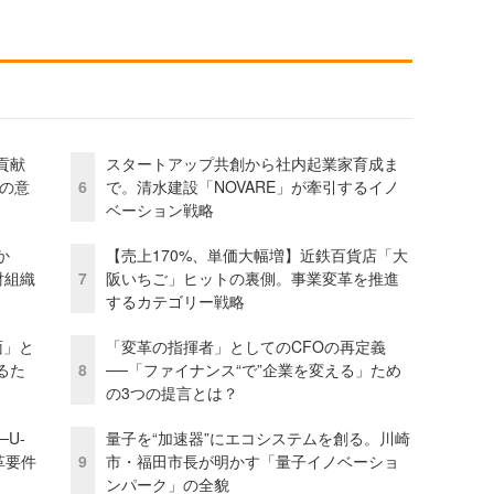
貢献
スタートアップ共創から社内起業家育成ま
資の意
6
で。清水建設「NOVARE」が牽引するイノ
ベーション戦略
か
【売上170%、単価大幅増】近鉄百貨店「大
財組織
7
阪いちご」ヒットの裏側。事業変革を推進
するカテゴリー戦略
面」と
「変革の指揮者」としてのCFOの再定義
るた
8
──「ファイナンス“で”企業を変える」ため
の3つの提言とは？
U-
量子を“加速器”にエコシステムを創る。川崎
革要件
9
市・福田市長が明かす「量子イノベーショ
ンパーク」の全貌