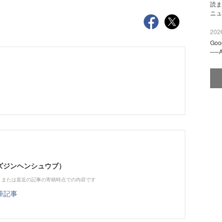
読ま
ニュ
2026
Go
──
（ビズジンヘンシュウブ）
、または直近の記事の寄稿時点での内容です
筆記事