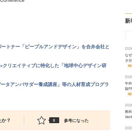
新
HRパートナー「ピープルアンドデザイン」を合弁会社と
2026
なぜ
タ分
ブル×クリエイティブに特化した「地球中心デザイン研
N
2026
中外
データアンバサダー養成講座」等の人材育成プログラ
版F
N
2026
教科
Ve
たか？
参考になった
0
2026