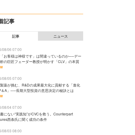
着記事
記事
ニュース
/08/06 07:00
「お客様は神様です」は間違っているのか──デー
析の巨匠フェーダー教授が明かす「CLV」の本質
EW
/08/05 07:00
製薬が挑む、R&Dの成果最大化に貢献する「進化
P＆A」──長期大型投資の意思決定の秘訣とは
EW
/08/04 07:00
書にない“実践知”がCVCを救う。Counterpart
ntures西条氏に聞く成功の条件
/08/03 08:00