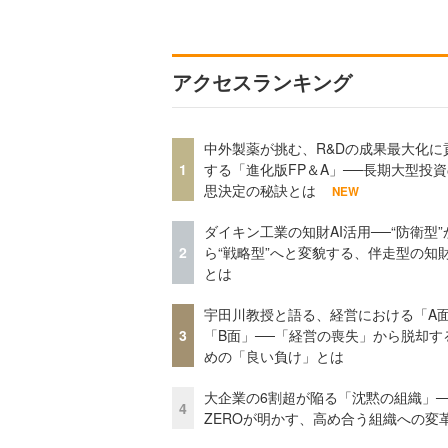
アクセスランキング
中外製薬が挑む、R&Dの成果最大化に
1
する「進化版FP＆A」──長期大型投
思決定の秘訣とは
NEW
ダイキン工業の知財AI活用──“防衛型”
2
ら“戦略型”へと変貌する、伴走型の知
とは
宇田川教授と語る、経営における「A
3
「B面」──「経営の喪失」から脱却す
めの「良い負け」とは
大企業の6割超が陥る「沈黙の組織」──
4
ZEROが明かす、高め合う組織への変