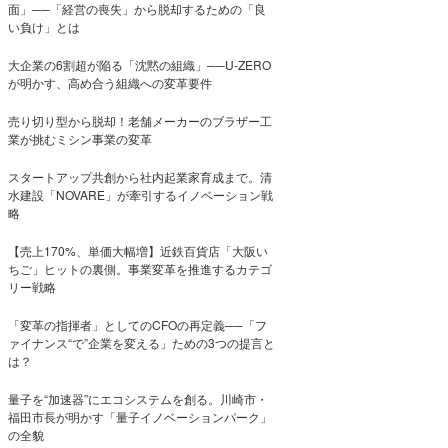
面」──「経営の喪失」から脱却するための「良
い負け」とは
大企業の6割超が陥る「沈黙の組織」──U-ZERO
が明かす、高め合う組織への変革要件
売り切り型から脱却！老舗メーカーのブラザー工
業が挑むミシン事業の変革
スタートアップ共創から社内起業家育成まで。清
水建設「NOVARE」が牽引するイノベーション戦
略
【売上170%、単価大幅増】近鉄百貨店「大阪い
ちご」ヒットの裏側。事業変革を推進するカテゴ
リー戦略
「変革の指揮者」としてのCFOの再定義──「フ
ァイナンス“で”企業を変える」ための3つの提言と
は？
量子を“加速器”にエコシステムを創る。川崎市・
福田市長が明かす「量子イノベーションパーク」
の全貌