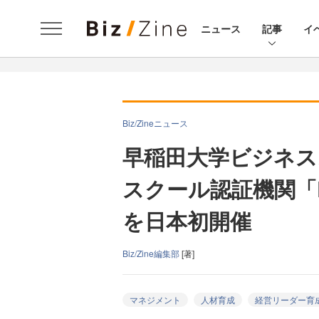
ニュース
記事
イ
Biz/Zineニュース
早稲田大学ビジネス
スクール認証機関「
を日本初開催
Biz/Zine編集部
[著]
マネジメント
人材育成
経営リーダー育