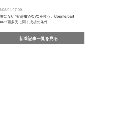
/08/04 07:00
書にない“実践知”がCVCを救う。Counterpart
ntures西条氏に聞く成功の条件
新着記事一覧を見る