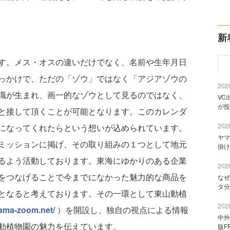
新
す。メス・オスの違いだけでなく、名前や生年月日
っかけで、ただの「ゾウ」ではなく「アジアゾウの
2026
識が生まれ、画一的なゾウとして見るのではなく、
VC
が投
と接して頂くことが可能となります。このカレンダ
2026
になってくれたらという想いが込められています。
ヤマ
ミッションに掲げ、その取り組みの１つとして地元
掛け
るよう活動しております。東海にゆかりのある企業
2026
をつなげることで今までになかった魅力的な商品を
なぜ
タ分
となると考えております。その一環として東山動植
2026
yama-zoom.net/
）を開設し、独自の視点による情報
中外
動植物園の魅力を伝えています。
版F