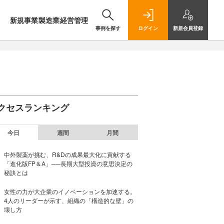
新規事業
製造業
経営管理
事例を探す
ログイン
新規
会員登録
クセスランキング
今日
週間
月間
中外製薬が挑む、R&Dの成果最大化に貢献する
「進化版FP＆A」──長期大型投資の意思決定の
秘訣とは
女性の力が大企業のイノベーションを加速する。
4人のリーダーが示す、組織の「構造的な壁」の
壊し方