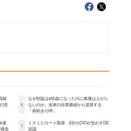
貢献
なぜ利益は4倍超になったのに株価は上がら
資の意
6
ないのか。未来の企業価値から逆算する
「両利きのIR」
加速
ミスミとロート製薬 2社のCIOが交わすDX
7
「構造
談議