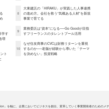
大東建託の「HIRAKU」が実践した人事連携
る
8
の進め方。会社を救う“気概ある人材”を新規
め
事業で育てる
業務委託は“資本”になる──Go Goodが目指
9
科学す
すフリーランスのタレントプール活用
急増
なぜ住友商事のCVCは財務リターンを重視
10
するのか──老舗が経験から導いた「テーマ
ェント
を決めない」投資戦略
と
☓ Innovation」を軸に、企業においてビジネスを創出、変革していく事業開発者のための