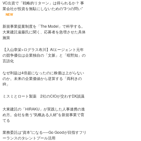
VC出資で「戦略的リターン」は得られるか？ 事
業会社が投資を無駄にしないための“3つの問い”
NEW
新規事業提案制度を「The Model」で科学する。
大東建託遠藤氏に聞く、応募者を急増させた具体
施策
【入山章栄×ログラス布川】AIエージェント元年
の競争優位は企業独自の「文脈」と「暗黙知」の
言語化
なぜ利益は4倍超になったのに株価は上がらない
のか。未来の企業価値から逆算する「両利きの
IR」
ミスミとロート製薬 2社のCIOが交わすDX談議
大東建託の「HIRAKU」が実践した人事連携の進
め方。会社を救う“気概ある人材”を新規事業で育
てる
業務委託は“資本”になる──Go Goodが目指すフリ
ーランスのタレントプール活用