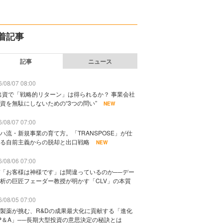
着記事
記事
ニュース
/08/07 08:00
出資で「戦略的リターン」は得られるか？ 事業会社
資を無駄にしないための“3つの問い”
NEW
/08/07 07:00
ハ流・新規事業の育て方。「TRANSPOSE」が仕
る自前主義からの脱却と出口戦略
NEW
/08/06 07:00
「お客様は神様です」は間違っているのか──デー
析の巨匠フェーダー教授が明かす「CLV」の本質
/08/05 07:00
製薬が挑む、R&Dの成果最大化に貢献する「進化
P＆A」──長期大型投資の意思決定の秘訣とは