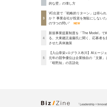
的な壁」の壊し方
VC出資で「戦略的リターン」は得られ
3
か？ 事業会社が投資を無駄にしないた
の“3つの問い”
NEW
新規事業提案制度を「The Model」で
4
る。大東建託遠藤氏に聞く、応募者を
させた具体施策
【入山章栄×ログラス布川】AIエージ
5
元年の競争優位は企業独自の「文脈」
「暗黙知」の言語化
「Leadership 