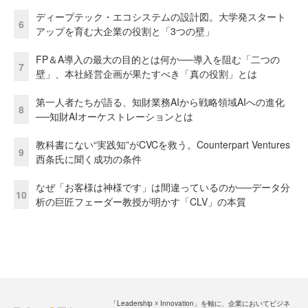
ディープテック・エコシステムの設計図。大学発スタート
6
アップを育む大企業の役割と「3つの壁」
FP＆A導入の最大の目的とは何か──導入を阻む「二つの
7
壁」、本社経営企画が果たすべき「真の役割」とは
第一人者たちが語る、知財業務AIから戦略領域AIへの進化
8
──知財AIオーケストレーションとは
教科書にない“実践知”がCVCを救う。Counterpart Ventures
9
西条氏に聞く成功の条件
なぜ「お客様は神様です」は間違っているのか──データ分
10
析の巨匠フェーダー教授が明かす「CLV」の本質
「Leadership ☓ Innovation」を軸に、企業においてビジネ