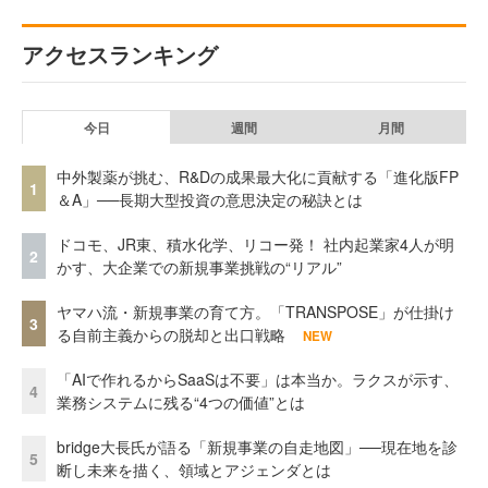
アクセスランキング
今日
週間
月間
中外製薬が挑む、R&Dの成果最大化に貢献する「進化版FP
1
＆A」──長期大型投資の意思決定の秘訣とは
ドコモ、JR東、積水化学、リコー発！ 社内起業家4人が明
2
かす、大企業での新規事業挑戦の“リアル”
ヤマハ流・新規事業の育て方。「TRANSPOSE」が仕掛け
3
る自前主義からの脱却と出口戦略
NEW
「AIで作れるからSaaSは不要」は本当か。ラクスが示す、
4
業務システムに残る“4つの価値”とは
bridge大長氏が語る「新規事業の自走地図」──現在地を診
5
断し未来を描く、領域とアジェンダとは