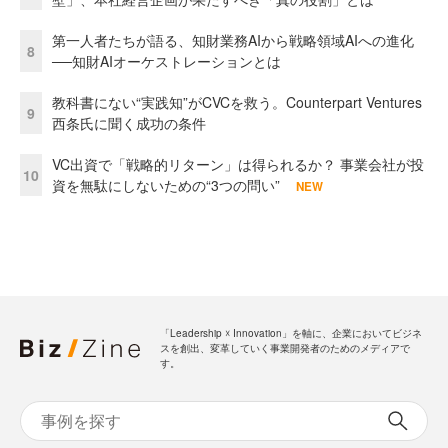
第一人者たちが語る、知財業務AIから戦略領域AIへの進化
8
──知財AIオーケストレーションとは
教科書にない“実践知”がCVCを救う。Counterpart Ventures
9
西条氏に聞く成功の条件
VC出資で「戦略的リターン」は得られるか？ 事業会社が投
10
資を無駄にしないための“3つの問い”
NEW
「Leadership ☓ Innovation」を軸に、企業においてビジネ
スを創出、変革していく事業開発者のためのメディアで
す。