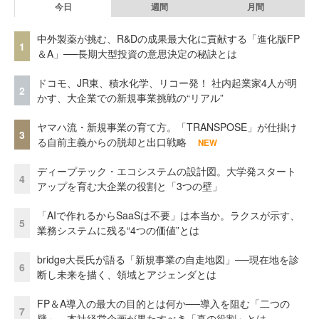
今日
週間
月間
中外製薬が挑む、R&Dの成果最大化に貢献する「進化版FP
1
＆A」──長期大型投資の意思決定の秘訣とは
ドコモ、JR東、積水化学、リコー発！ 社内起業家4人が明
2
かす、大企業での新規事業挑戦の“リアル”
ヤマハ流・新規事業の育て方。「TRANSPOSE」が仕掛け
3
る自前主義からの脱却と出口戦略
NEW
ディープテック・エコシステムの設計図。大学発スタート
4
アップを育む大企業の役割と「3つの壁」
「AIで作れるからSaaSは不要」は本当か。ラクスが示す、
5
業務システムに残る“4つの価値”とは
bridge大長氏が語る「新規事業の自走地図」──現在地を診
6
断し未来を描く、領域とアジェンダとは
FP＆A導入の最大の目的とは何か──導入を阻む「二つの
7
壁」、本社経営企画が果たすべき「真の役割」とは