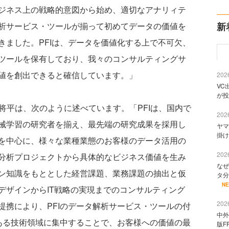
ジネス上の戦略的意図から始め、適切なアナリィテ
析サービス・ツールが揃って初めてデータの価値を
新
きました。PFIは、データを価値化する上で不可欠、
ツールを保有しており、我々のコンサルティングサ
値を創出できると確信しています。」
2026
VC
が投
戸将平は、次のように述べています。「PFIは、国内で
2026
械学習の研究者を揃え、最先端の研究成果を採用し
ヤマ
掛け
を中心に、様々な業種業態のお客様のデータ活用の
2026
分析プロジェクトから具体的なビジネス価値を生み
なぜ
ン知識をもととした経営課題、業務課題の抽出と仮
タ分
N
デザインからIT戦略の実現までのコンサルティング
2026
提携により、PFIのデータ解析サービス・ツールの付
中外
である技術領域に集中することで、お客様への価値の最
版F