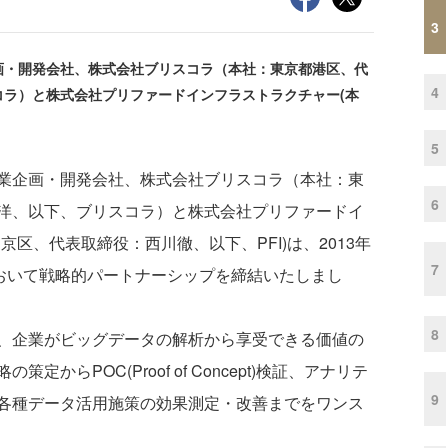
3
画・開発会社、株式会社ブリスコラ（本社：東京都港区、代
4
コラ）と株式会社プリファードインフラストラクチャー(本
5
業企画・開発会社、株式会社ブリスコラ（本社：東
6
洋、以下、ブリスコラ）と株式会社プリファードイ
区、代表取締役：西川徹、以下、PFI)は、2013年
7
において戦略的パートナーシップを締結いたしまし
8
、企業がビッグデータの解析から享受できる価値の
からPOC(Proof of Concept)検証、アナリテ
9
各種データ活用施策の効果測定・改善までをワンス