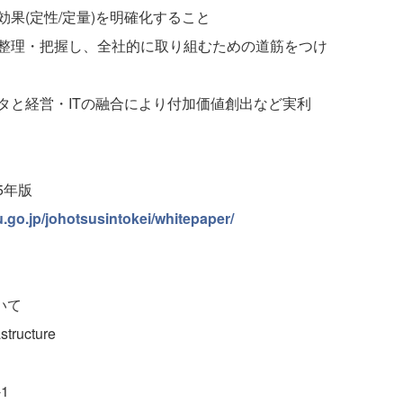
果(定性/定量)を明確化すること
整理・把握し、全社的に取り組むための道筋をつけ
タと経営・ITの融合により付加価値創出など実利
5年版
.go.jp/johotsusintokei/whitepaper/
ついて
ucture
1