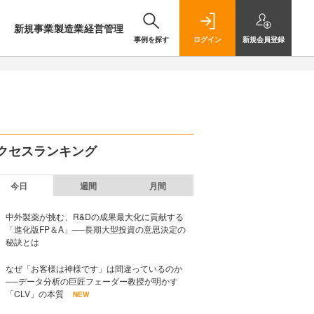
新規事業
製造業
経営管理
事例を探す
ログイン
新規
会員登録
クセスランキング
今日
週間
月間
中外製薬が挑む、R&Dの成果最大化に貢献する
「進化版FP＆A」──長期大型投資の意思決定の
秘訣とは
なぜ「お客様は神様です」は間違っているのか
──データ分析の巨匠フェーダー教授が明かす
「CLV」の本質
NEW