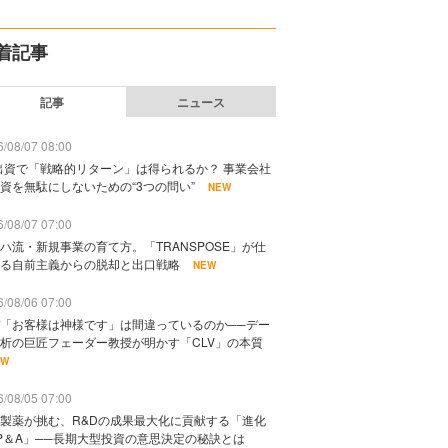
着記事
記事
ニュース
/08/07 08:00
出資で「戦略的リターン」は得られるか？ 事業会社
資を無駄にしないための“3つの問い”
NEW
/08/07 07:00
ハ流・新規事業の育て方。「TRANSPOSE」が仕
る自前主義からの脱却と出口戦略
NEW
/08/06 07:00
「お客様は神様です」は間違っているのか──デー
析の巨匠フェーダー教授が明かす「CLV」の本質
EW
/08/05 07:00
製薬が挑む、R&Dの成果最大化に貢献する「進化
P＆A」──長期大型投資の意思決定の秘訣とは