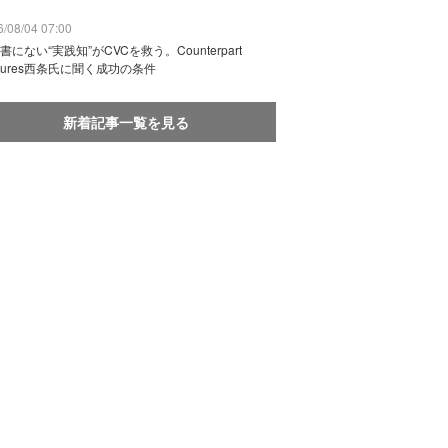
/08/04 07:00
書にない“実践知”がCVCを救う。Counterpart
ntures西条氏に聞く成功の条件
新着記事一覧を見る