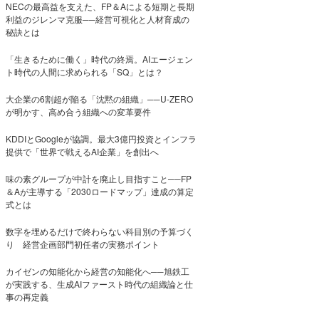
NECの最高益を支えた、FP＆Aによる短期と長期
利益のジレンマ克服──経営可視化と人材育成の
秘訣とは
「生きるために働く」時代の終焉。AIエージェン
ト時代の人間に求められる「SQ」とは？
大企業の6割超が陥る「沈黙の組織」──U-ZERO
が明かす、高め合う組織への変革要件
KDDIとGoogleが協調。最大3億円投資とインフラ
提供で「世界で戦えるAI企業」を創出へ
味の素グループが中計を廃止し目指すこと──FP
＆Aが主導する「2030ロードマップ」達成の算定
式とは
数字を埋めるだけで終わらない科目別の予算づく
り 経営企画部門初任者の実務ポイント
カイゼンの知能化から経営の知能化へ──旭鉄工
が実践する、生成AIファースト時代の組織論と仕
事の再定義