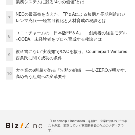
業務システムに残る“4つの価値”とは
NECの最高益を支えた、FP＆Aによる短期と長期利益のジ
7
レンマ克服──経営可視化と人材育成の秘訣とは
ユニ・チャームの「日本版FP＆A」──創業者の経営モデル
8
×OODA、未経験者をプロへ育成する秘訣とは
教科書にない“実践知”がCVCを救う。Counterpart Ventures
9
西条氏に聞く成功の条件
大企業の6割超が陥る「沈黙の組織」──U-ZEROが明かす、
10
高め合う組織への変革要件
「Leadership ☓ Innovation」を軸に、企業においてビジネ
スを創出、変革していく事業開発者のためのメディアで
す。