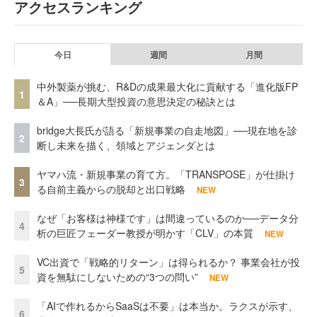
アクセスランキング
今日
週間
月間
中外製薬が挑む、R&Dの成果最大化に貢献する「進化版FP
1
＆A」──長期大型投資の意思決定の秘訣とは
bridge大長氏が語る「新規事業の自走地図」──現在地を診
2
断し未来を描く、領域とアジェンダとは
ヤマハ流・新規事業の育て方。「TRANSPOSE」が仕掛け
3
る自前主義からの脱却と出口戦略
NEW
なぜ「お客様は神様です」は間違っているのか──データ分
4
析の巨匠フェーダー教授が明かす「CLV」の本質
NEW
VC出資で「戦略的リターン」は得られるか？ 事業会社が投
5
資を無駄にしないための“3つの問い”
NEW
「AIで作れるからSaaSは不要」は本当か。ラクスが示す、
6