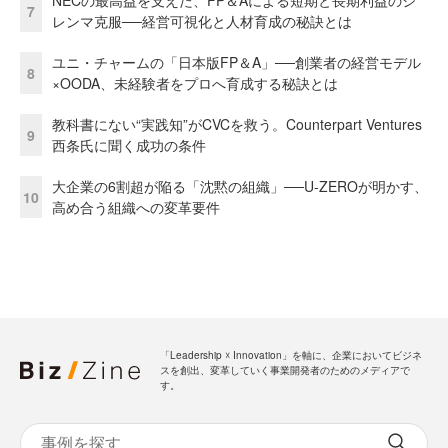
NECの最高益を支えた、FP＆Aによる短期と長期利益のジ
7
レンマ克服──経営可視化と人材育成の秘訣とは
ユニ・チャームの「日本版FP＆A」──創業者の経営モデル
8
×OODA、未経験者をプロへ育成する秘訣とは
教科書にない“実践知”がCVCを救う。Counterpart Ventures
9
西条氏に聞く成功の条件
大企業の6割超が陥る「沈黙の組織」──U-ZEROが明かす、
10
高め合う組織への変革要件
「Leadership ☓ Innovation」を軸に、企業においてビジネ
スを創出、変革していく事業開発者のためのメディアで
す。