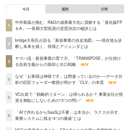
今日
週間
月間
中外製薬が挑む、R&Dの成果最大化に貢献する「進化版FP
1
＆A」──長期大型投資の意思決定の秘訣とは
bridge大長氏が語る「新規事業の自走地図」──現在地を診
2
断し未来を描く、領域とアジェンダとは
ヤマハ流・新規事業の育て方。「TRANSPOSE」が仕掛け
3
る自前主義からの脱却と出口戦略
NEW
なぜ「お客様は神様です」は間違っているのか──データ分
4
析の巨匠フェーダー教授が明かす「CLV」の本質
NEW
VC出資で「戦略的リターン」は得られるか？ 事業会社が投
5
資を無駄にしないための“3つの問い”
NEW
「AIで作れるからSaaSは不要」は本当か。ラクスが示す、
6
業務システムに残る“4つの価値”とは