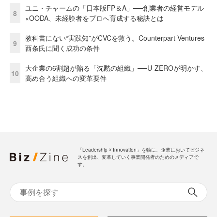
ユニ・チャームの「日本版FP＆A」──創業者の経営モデル
8
×OODA、未経験者をプロへ育成する秘訣とは
教科書にない“実践知”がCVCを救う。Counterpart Ventures
9
西条氏に聞く成功の条件
大企業の6割超が陥る「沈黙の組織」──U-ZEROが明かす、
10
高め合う組織への変革要件
「Leadership ☓ Innovation」を軸に、企業においてビジネ
スを創出、変革していく事業開発者のためのメディアで
す。