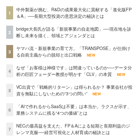
中外製薬が挑む、R&Dの成果最大化に貢献する「進化版FP
1
＆A」──長期大型投資の意思決定の秘訣とは
bridge大長氏が語る「新規事業の自走地図」──現在地を診
2
断し未来を描く、領域とアジェンダとは
ヤマハ流・新規事業の育て方。「TRANSPOSE」が仕掛け
3
る自前主義からの脱却と出口戦略
NEW
なぜ「お客様は神様です」は間違っているのか──データ分
4
析の巨匠フェーダー教授が明かす「CLV」の本質
NEW
VC出資で「戦略的リターン」は得られるか？ 事業会社が投
5
資を無駄にしないための“3つの問い”
NEW
「AIで作れるからSaaSは不要」は本当か。ラクスが示す、
6
業務システムに残る“4つの価値”とは
NECの最高益を支えた、FP＆Aによる短期と長期利益のジ
7
レンマ克服──経営可視化と人材育成の秘訣とは