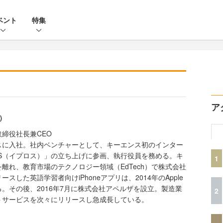
ベント
特集
ア
）
締役社長兼CEO
スに入社。社内ベンチャーとして、キーエンス初のインター
OS（イプロス）」の立ち上げに参画、執行役員を務める。キ
1
離れ、教育市場のテクノロジー領域（EdTech）で株式会社
スした英語学習者向けiPhoneアプリは、2014年のApple
。その後、2016年7月に株式会社アペルザを設立。製造業
2
トサービスを次々にリリースし急成長している。