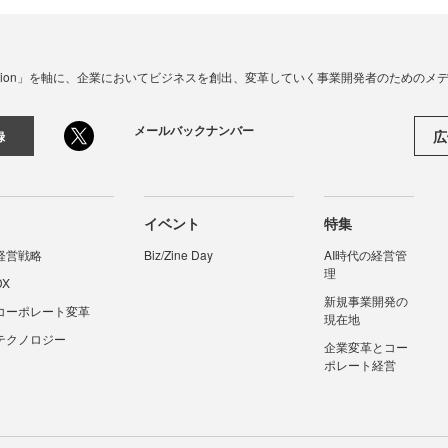
☓ Innovation」を軸に、企業においてビジネスを創出、変革していく事業開発者のための
メールバックナンバー
広
録
イベント
特集
経営戦略
Biz/Zine Day
AI時代の経営管
理
DX
新規事業開発の
コーポレート変革
現在地
テクノロジー
企業変革とコー
ポレート経営