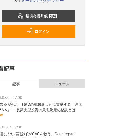
メールバックナンバー
新規会員登録
無料
ログイン
着記事
記事
ニュース
/08/05 07:00
製薬が挑む、R&Dの成果最大化に貢献する「進化
P＆A」──長期大型投資の意思決定の秘訣とは
EW
/08/04 07:00
書にない“実践知”がCVCを救う。Counterpart