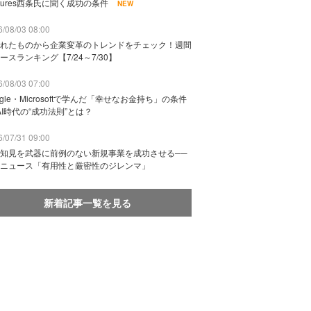
ntures西条氏に聞く成功の条件
NEW
/08/03 08:00
れたものから企業変革のトレンドをチェック！週間
ースランキング【7/24～7/30】
/08/03 07:00
ogle・Microsoftで学んだ「幸せなお金持ち」の条件
AI時代の“成功法則”とは？
/07/31 09:00
知見を武器に前例のない新規事業を成功させる──
ニュース「有用性と厳密性のジレンマ」
新着記事一覧を見る