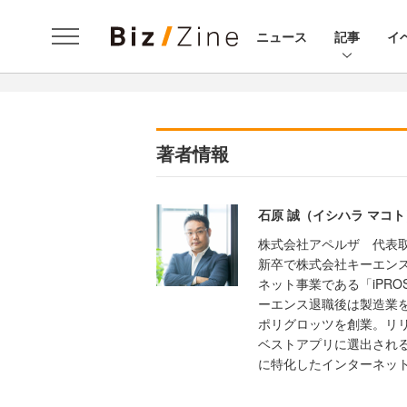
ニュース
記事
イ
著者情報
石原 誠（イシハラ マコト
株式会社アペルザ 代表取
新卒で株式会社キーエン
ネット事業である「iPR
ーエンス退職後は製造業を
ポリグロッツを創業。リリー
ベストアプリに選出される
に特化したインターネッ