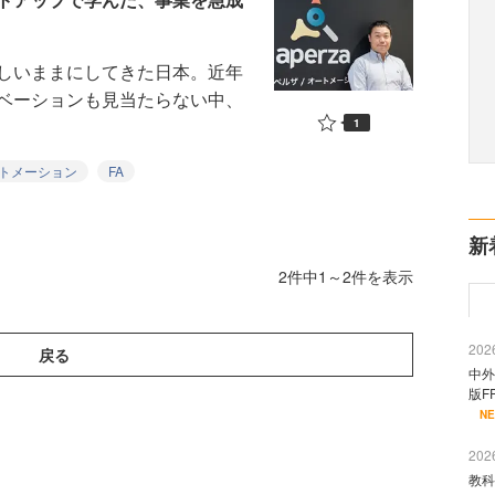
しいままにしてきた日本。近年
ベーションも見当たらない中、
1
トメーション
FA
新
2件中1～2件を表示
2026
戻る
中外
版F
N
2026
教科