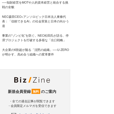
──知財経営をMOTや人的資本経営と統合する挑
戦の全貌
NEC森田CEO×アンソロピック日本法人東條代
表：「信頼できるAI」の社会実装と日本の向かう
道
事業の“ゾンビ化”を防ぐ。NEC松田氏が語る、停
滞プロジェクトを打破する多様な「出口戦略」
大企業の6割超が陥る「沈黙の組織」──U-ZERO
が明かす、高め合う組織への変革要件
新規会員登録
のご案内
無料
・全ての過去記事が閲覧できます
・会員限定メルマガを受信できます