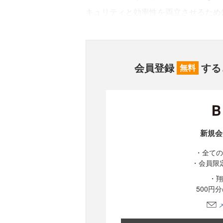
キュリティと効率性を両立させるため
会員登録
する
無料
新規会
・全ての
・会員限
・翔
500円