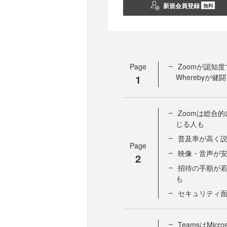
新規会員登録
無料
Page
Zoomが認知
1
Wherebyが健闘
Zoomは総合
じる人も
普及率が高く
Page
映像・音声が
2
招待の手順が
も
セキュリティ
TeamsはMic