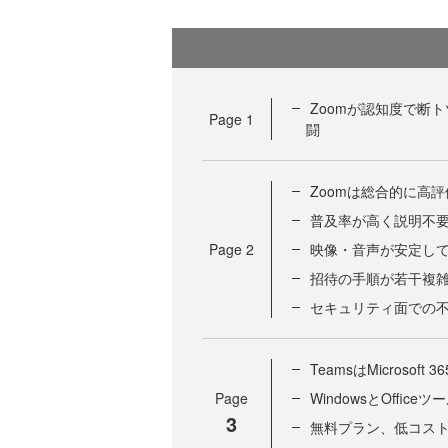
Zoomが認知度で断ト
Page
1
闘
Zoomは総合的に高
普及率が高く説明不
Page
2
映像・音声が安定し
招待の手順が若干複
セキュリティ面での
TeamsはMicroso
Page
WindowsとOffic
3
無料プラン、低コストな