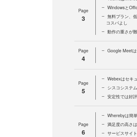
WindowsとO
Page
無料プラン、低コ
3
コスパよし
動作の重さが
Page
Google Mee
4
Webexはセ
Page
シスコシステ
5
安定性では好
Whereby
Page
満足度の高さ
6
サービスサイ