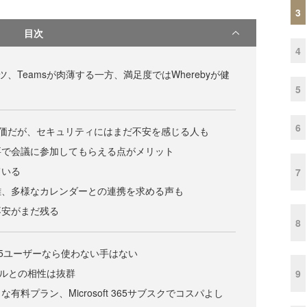
3
目次
4
ツ、Teamsが肉薄する一方、満足度ではWherebyが健
5
6
評価だが、セキュリティにはまだ不安を感じる人も
要で会議に参加してもらえる点がメリット
ている
7
雑、多様なカレンダーとの連携を求める声も
不安がまだ残る
8
ft 365ユーザーなら使わない手はない
eツールとの相性は抜群
9
有料プラン、Microsoft 365サブスクでコスパよし