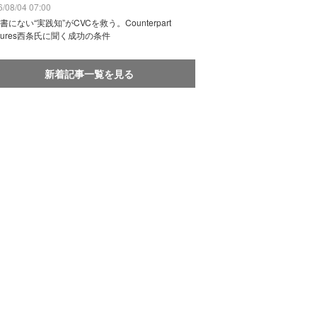
/08/04 07:00
書にない“実践知”がCVCを救う。Counterpart
ntures西条氏に聞く成功の条件
新着記事一覧を見る