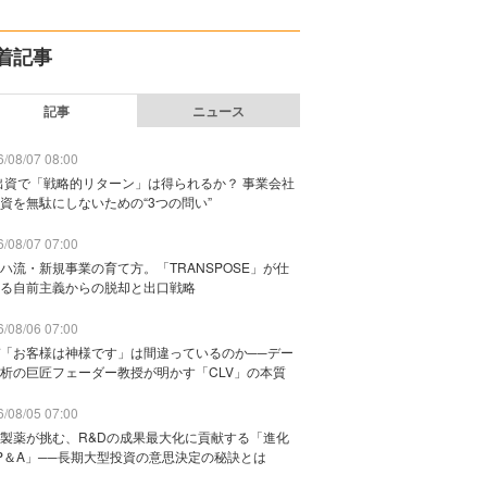
着記事
記事
ニュース
/08/07 08:00
出資で「戦略的リターン」は得られるか？ 事業会社
資を無駄にしないための“3つの問い”
/08/07 07:00
ハ流・新規事業の育て方。「TRANSPOSE」が仕
る自前主義からの脱却と出口戦略
/08/06 07:00
「お客様は神様です」は間違っているのか──デー
析の巨匠フェーダー教授が明かす「CLV」の本質
/08/05 07:00
製薬が挑む、R&Dの成果最大化に貢献する「進化
P＆A」──長期大型投資の意思決定の秘訣とは