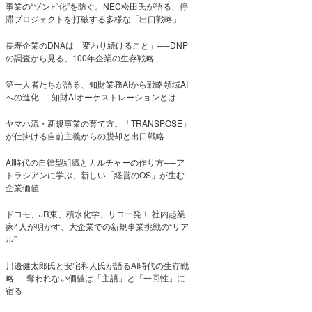
事業の“ゾンビ化”を防ぐ。NEC松田氏が語る、停
滞プロジェクトを打破する多様な「出口戦略」
長寿企業のDNAは「変わり続けること」──DNP
の調査から見る、100年企業の生存戦略
第一人者たちが語る、知財業務AIから戦略領域AI
への進化──知財AIオーケストレーションとは
ヤマハ流・新規事業の育て方。「TRANSPOSE」
が仕掛ける自前主義からの脱却と出口戦略
AI時代の自律型組織とカルチャーの作り方──ア
トラシアンに学ぶ、新しい「経営のOS」が生む
企業価値
ドコモ、JR東、積水化学、リコー発！ 社内起業
家4人が明かす、大企業での新規事業挑戦の“リア
ル”
川邊健太郎氏と安宅和人氏が語るAI時代の生存戦
略──奪われない価値は「主語」と「一回性」に
宿る