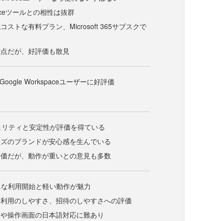
fficeツールとの相性は抜群
ストな有料プラン、Microsoft 365サブスクで
難点だが、好評価も散見
tはGoogle Workspaceユーザーに好評価
キュリティと安定性が評価を得ている
ムズのブランドが安心感を生んでいる
評価だが、動作が重いとの意見も多数
は簡単な利用開始と軽い動作が魅力
は利用のしやすさ、招待のしやすさへの評価
トや操作画面の日本語対応に難あり