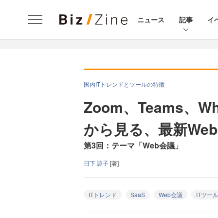
ニュース
記事
イ
国内ITトレンドとツールの特徴
Zoom、Teams、
から見る、最新We
第3回：テーマ「Web会議」
日下 諒子
[著]
ITトレンド
SaaS
Web会議
ITツー