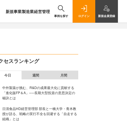
新規事業
製造業
経営管理
事例を探す
ログイン
新規
会員登録
クセスランキング
今日
週間
月間
中外製薬が挑む、R&Dの成果最大化に貢献する
「進化版FP＆A」──長期大型投資の意思決定の
秘訣とは
日清食品HD経営管理部 部長と一橋大学・青木教
授が語る、戦略の実行不全を回避する「自走する
組織」とは