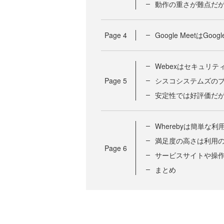
動作の重さが難点だ
Page
4
Google MeetはGoo
Webexはセキュリ
Page
5
シスコシステムズの
安定性では好評価だ
Wherebyは簡単な
満足度の高さは利用
Page
6
サービスサイトや操
まとめ