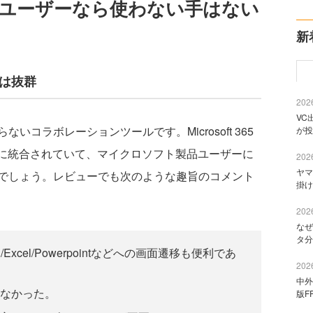
t 365ユーザーなら使わない手はない
新
性は抜群
2026
VC
いコラボレーションツールです。Microsoft 365
が投
はOSに統合されていて、マイクロソフト製品ユーザーに
2026
ヤマ
でしょう。レビューでも次のような趣旨のコメント
掛け
2026
なぜ
タ分
d/Excel/Powerpointなどへの画面遷移も便利であ
2026
中外
なかった。
版F