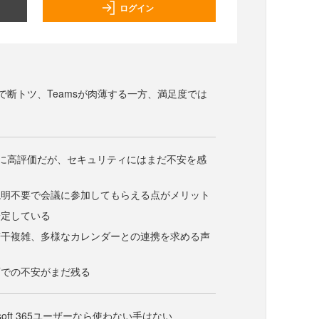
ログイン
度で断トツ、Teamsが肉薄する一方、満足度では
的に高評価だが、セキュリティにはまだ不安を感
説明不要で会議に参加してもらえる点がメリット
安定している
若干複雑、多様なカレンダーとの連携を求める声
面での不安がまだ残る
rosoft 365ユーザーなら使わない手はない