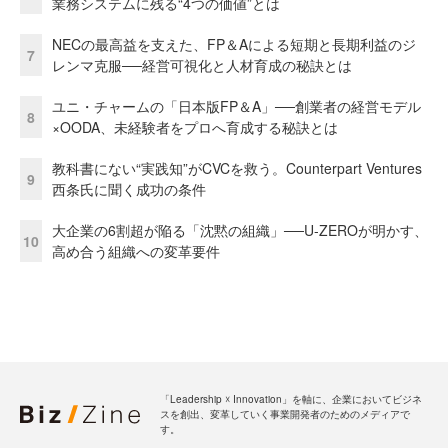
業務システムに残る“4つの価値”とは
NECの最高益を支えた、FP＆Aによる短期と長期利益のジ
7
レンマ克服──経営可視化と人材育成の秘訣とは
ユニ・チャームの「日本版FP＆A」──創業者の経営モデル
8
×OODA、未経験者をプロへ育成する秘訣とは
教科書にない“実践知”がCVCを救う。Counterpart Ventures
9
西条氏に聞く成功の条件
大企業の6割超が陥る「沈黙の組織」──U-ZEROが明かす、
10
高め合う組織への変革要件
「Leadership ☓ Innovation」を軸に、企業においてビジネ
スを創出、変革していく事業開発者のためのメディアで
す。