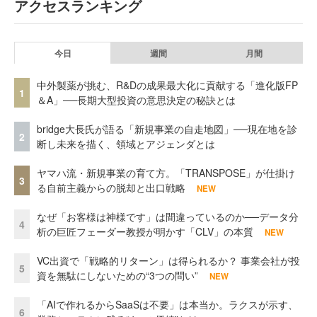
アクセスランキング
今日
週間
月間
中外製薬が挑む、R&Dの成果最大化に貢献する「進化版FP
1
＆A」──長期大型投資の意思決定の秘訣とは
bridge大長氏が語る「新規事業の自走地図」──現在地を診
2
断し未来を描く、領域とアジェンダとは
ヤマハ流・新規事業の育て方。「TRANSPOSE」が仕掛け
3
る自前主義からの脱却と出口戦略
NEW
なぜ「お客様は神様です」は間違っているのか──データ分
4
析の巨匠フェーダー教授が明かす「CLV」の本質
NEW
VC出資で「戦略的リターン」は得られるか？ 事業会社が投
5
資を無駄にしないための“3つの問い”
NEW
「AIで作れるからSaaSは不要」は本当か。ラクスが示す、
6