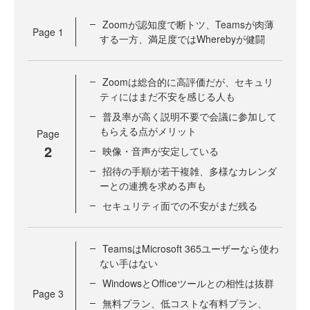
Zoomが認知度で断トツ、Teamsが肉薄
Page
1
する一方、満足度ではWherebyが健闘
Zoomは総合的に高評価だが、セキュリ
ティにはまだ不安を感じる人も
普及率が高く説明不要で会議に参加して
もらえる点がメリット
Page
2
映像・音声が安定している
招待の手順が若干複雑、多様なカレンダ
ーとの連携を求める声も
セキュリティ面での不安がまだ残る
TeamsはMicrosoft 365ユーザーなら使わ
ない手はない
WindowsとOfficeツールとの相性は抜群
Page
3
無料プラン、低コストな有料プラン、