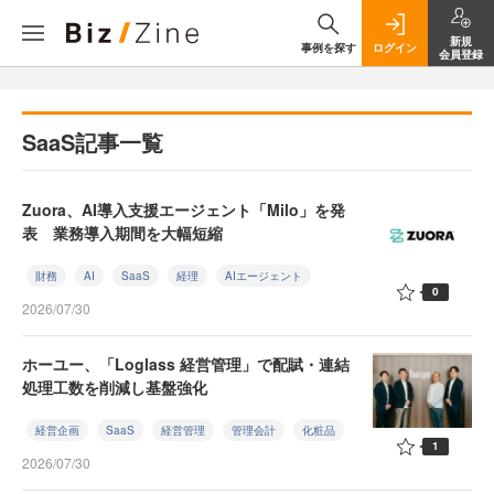
新規
事例を探す
ログイン
会員登録
SaaS記事一覧
Zuora、AI導入支援エージェント「Milo」を発
表 業務導入期間を大幅短縮
財務
AI
SaaS
経理
AIエージェント
0
2026/07/30
ホーユー、「Loglass 経営管理」で配賦・連結
処理工数を削減し基盤強化
経営企画
SaaS
経営管理
管理会計
化粧品
1
2026/07/30