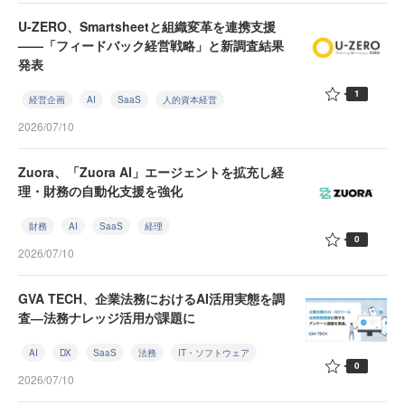
U-ZERO、Smartsheetと組織変革を連携支援
——「フィードバック経営戦略」と新調査結果
発表
1
経営企画
AI
SaaS
人的資本経営
2026/07/10
Zuora、「Zuora AI」エージェントを拡充し経
理・財務の自動化支援を強化
財務
AI
SaaS
経理
0
2026/07/10
GVA TECH、企業法務におけるAI活用実態を調
査―法務ナレッジ活用が課題に
AI
DX
SaaS
法務
IT・ソフトウェア
0
2026/07/10