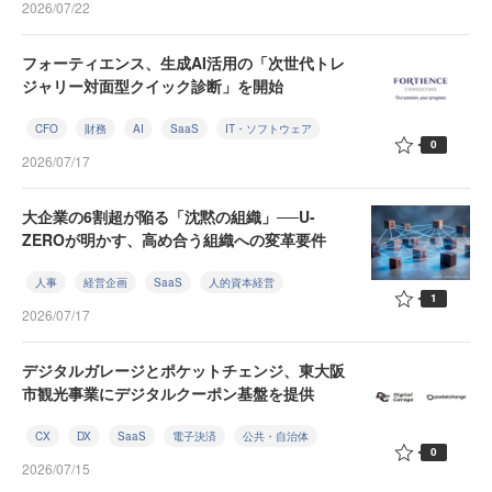
2026/07/22
フォーティエンス、生成AI活用の「次世代トレ
ジャリー対面型クイック診断」を開始
CFO
財務
AI
SaaS
IT・ソフトウェア
0
2026/07/17
大企業の6割超が陥る「沈黙の組織」──U-
ZEROが明かす、高め合う組織への変革要件
人事
経営企画
SaaS
人的資本経営
1
2026/07/17
デジタルガレージとポケットチェンジ、東大阪
市観光事業にデジタルクーポン基盤を提供
CX
DX
SaaS
電子決済
公共・自治体
0
2026/07/15