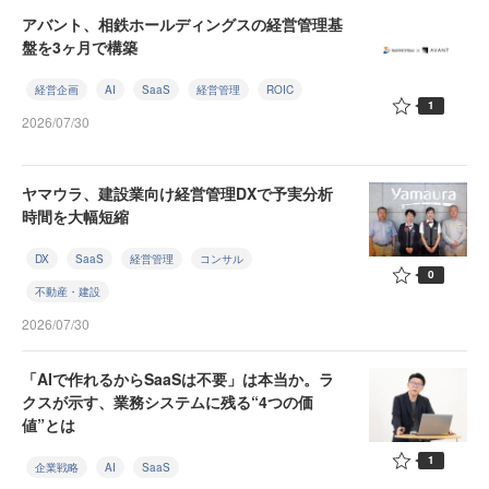
アバント、相鉄ホールディングスの経営管理基
盤を3ヶ月で構築
経営企画
AI
SaaS
経営管理
ROIC
1
2026/07/30
ヤマウラ、建設業向け経営管理DXで予実分析
時間を大幅短縮
DX
SaaS
経営管理
コンサル
0
不動産・建設
2026/07/30
「AIで作れるからSaaSは不要」は本当か。ラ
クスが示す、業務システムに残る“4つの価
値”とは
1
企業戦略
AI
SaaS