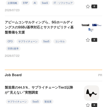
企業戦略
ERP
AI
SaaS
IT・ソフトウェア
0
2026/07/23
アビームコンサルティングら、SGホールディ
ングスのSSBJ基準対応とサステナビリティ基
盤整備を支援
0
CFO
サプライチェーン
SaaS
コンサル
SSBJ基準
2026/07/22
Job Board
PR
製造業の44.5％、サプライチェーンTier2以降
が“見えない”実態調査
サプライチェーン
SaaS
製造業
0