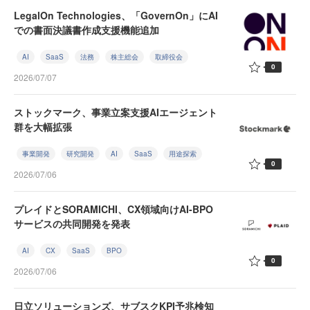
LegalOn Technologies、「GovernOn」にAI
での書面決議書作成支援機能追加
AI
SaaS
法務
株主総会
取締役会
0
2026/07/07
ストックマーク、事業立案支援AIエージェント
群を大幅拡張
事業開発
研究開発
AI
SaaS
用途探索
0
2026/07/06
プレイドとSORAMICHI、CX領域向けAI-BPO
サービスの共同開発を発表
AI
CX
SaaS
BPO
0
2026/07/06
日立ソリューションズ、サブスクKPI予兆検知