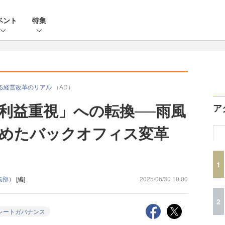
ベント
特集
する経営改革のリアル
（AD）
利益重視」への転換──雨風
ア
めたバックオフィス変革
1
編集部）
[編]
2025/06/30 10:00
2
レートガバナンス