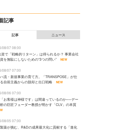
着記事
記事
ニュース
/08/07 08:00
出資で「戦略的リターン」は得られるか？ 事業会社
資を無駄にしないための“3つの問い”
NEW
/08/07 07:00
ハ流・新規事業の育て方。「TRANSPOSE」が仕
る自前主義からの脱却と出口戦略
NEW
/08/06 07:00
「お客様は神様です」は間違っているのか──デー
析の巨匠フェーダー教授が明かす「CLV」の本質
EW
/08/05 07:00
製薬が挑む、R&Dの成果最大化に貢献する「進化