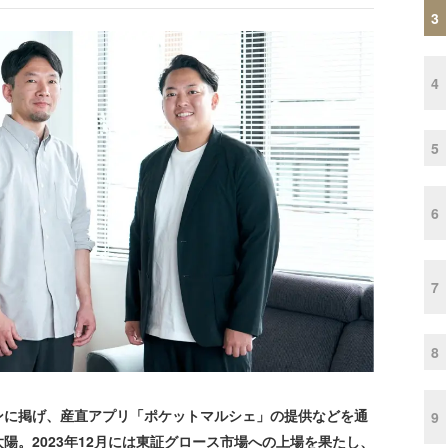
3
4
5
6
7
8
に掲げ、産直アプリ「ポケットマルシェ」の提供などを通
9
陽。2023年12月には東証グロース市場への上場を果たし、