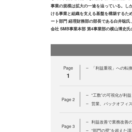
事業の規模は拡大の一途を辿っている。し
ける事業と組織を支える基盤を構築するた
ート部門 経理財務部の部長である白井聡氏
会社 SMB事業本部 第4事業部の横山博史
Page
「利益重視」への転
1
“工数”の可視化が利
Page
2
営業、バックオフィス
利益改善で業務改善
Page
3
“部門の壁”を超えた