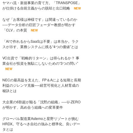
ヤマハ流・新規事業の育て方。「TRANSPOSE」
が仕掛ける自前主義からの脱却と出口戦略
NEW
なぜ「お客様は神様です」は間違っているのか
──データ分析の巨匠フェーダー教授が明かす
「CLV」の本質
NEW
「AIで作れるからSaaSは不要」は本当か。ラク
スが示す、業務システムに残る“4つの価値”とは
VC出資で「戦略的リターン」は得られるか？ 事
業会社が投資を無駄にしないための“3つの問い”
NEW
NECの最高益を支えた、FP＆Aによる短期と長期
利益のジレンマ克服──経営可視化と人材育成の
秘訣とは
大企業の6割超が陥る「沈黙の組織」──U-ZERO
が明かす、高め合う組織への変革要件
グローバル製造業Astemoと星野リゾートが挑む
HRDX。守るべき自社の強みと標準化、良いデー
タとは