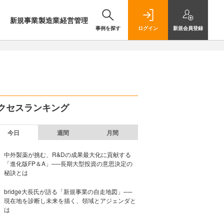
新規事業
製造業
経営管理
事例を探す
ログイン
新規
会員登録
クセスランキング
今日
週間
月間
中外製薬が挑む、R&Dの成果最大化に貢献する
「進化版FP＆A」──長期大型投資の意思決定の
秘訣とは
bridge大長氏が語る「新規事業の自走地図」──
現在地を診断し未来を描く、領域とアジェンダと
は