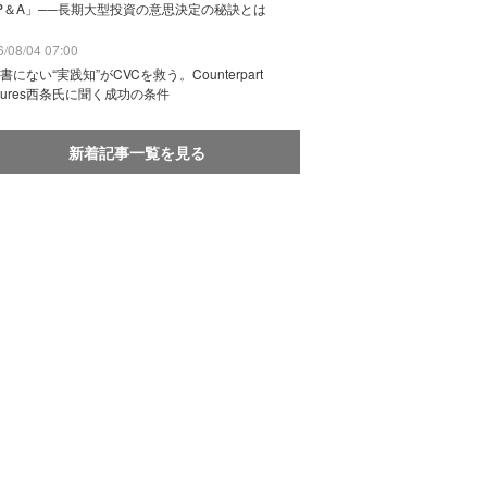
P＆A」──長期大型投資の意思決定の秘訣とは
/08/04 07:00
書にない“実践知”がCVCを救う。Counterpart
ntures西条氏に聞く成功の条件
新着記事一覧を見る