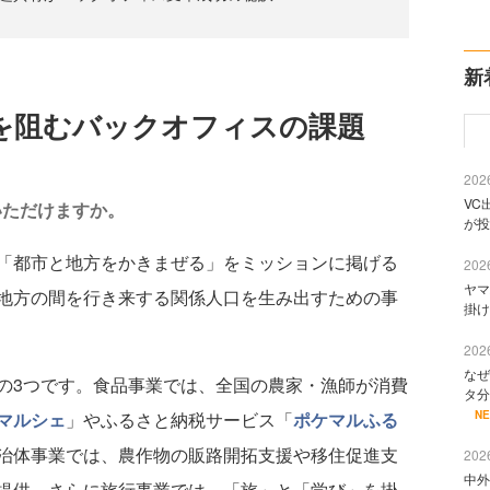
新
を阻むバックオフィスの課題
2026
VC
いただけますか。
が投
「都市と地方をかきまぜる」をミッションに掲げる
2026
ヤマ
地方の間を行き来する関係人口を生み出すための事
掛け
2026
なぜ
3つです。食品事業では、全国の農家・漁師が消費
タ分
N
マルシェ
」やふるさと納税サービス「
ポケマルふる
治体事業では、農作物の販路開拓支援や移住促進支
2026
中外
提供。さらに旅行事業では、「旅」と「学び」を掛