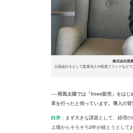
株式会社雨風
公認会計士として監査法人や投資ファンドなどで
──雨風太陽では「freee販売」を
革を行ったと伺っています。導入の背
白井
：まず大きな課題として、経理の体
上場からそろそろ2年が経とうとして