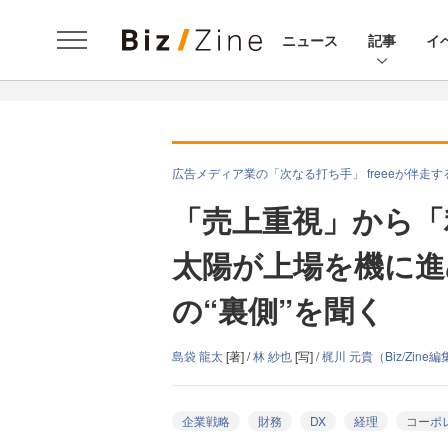
ニュース
記事
イ
広告メディア業の「次なる打ち手」 freeeが伴走
「売上重視」から「
太陽が上場を機に進
の“裏側”を聞く
島袋 龍太
[著] /
林 紗也
[写] /
梶川 元貴（Biz/Zine
企業戦略
財務
DX
経理
コーポ