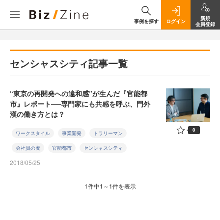
新規
事例を探す
ログイン
会員登録
センシャスシティ記事一覧
“東京の再開発への違和感”が生んだ『官能都
市』レポート──専門家にも共感を呼ぶ、門外
漢の働き方とは？
0
ワークスタイル
事業開発
トラリーマン
会社員の虎
官能都市
センシャスシティ
2018/05/25
1件中1～1件を表示