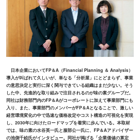
日本企業においてFP＆A（Financial Planning ＆ Analysis）
導入が叫ばれて久しいが、単なる「分析屋」にとどまらず、事業
の意思決定と実行に深く関与できている組織はまだ少ない。そう
した中、先進的な取り組みで注目されるのが味の素グループだ。
同社は財務部門内のFP＆Aがコーポレートに加えて事業部門にも
入り、また、事業部門のメンバーがFP＆Aとなることで、激しい
経営環境変化の中で迅速な価格改定やコスト構造の可視化を実現
し、2030年に向けたロードマップを着実に歩んでいる。本取材
では、味の素の水谷英一氏と服部公一氏に、FP＆Aアドバイザー
の池側千絵氏がインタビュー。同社が掲げる「企業価値の算定