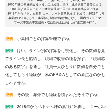
2000年味の素株式会社入社。工場経理、単体・連結決算予算等担当後、
2009年より国内出向にて経営管理や中国での合弁会社設立に従事。
2018年からベトナム勤務(コーポレート管掌取締役)を経て、2022年より
事業部FP＆Aとして、事業部と財務の架け橋となり、国内コンシュマー
フーズ事業の事業成長・収益性向上に向けた伴走支援を行う。
池側
：小集団ごとの採算管理ですね。
服部
：はい。ライン別の採算を可視化し、その数値を見
てライン長と協議し、現場で改善の種を探す。「現場感
のある数字」を通じ、社員一人ひとりに数値を自分ごと
化してもらう経験が、私のFP＆Aとしての原点なのかも
しれません。
池側
：その後、海外でも経験を積まれたそうですね。
服部
：2018年からベトナム味の素社に出向し、コーポレ