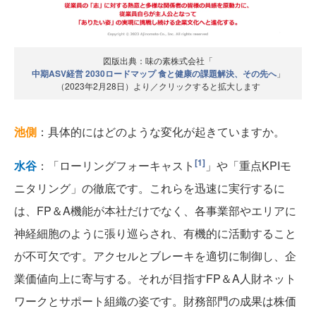
図版出典：味の素株式会社「
中期ASV経営 2030ロードマップ 食と健康の課題解決、その先へ
」
（2023年2月28日）より／クリックすると拡大します
池側
：具体的にはどのような変化が起きていますか。
[1]
水谷
：「ローリングフォーキャスト
」や「重点KPIモ
ニタリング」の徹底です。これらを迅速に実行するに
は、FP＆A機能が本社だけでなく、各事業部やエリアに
神経細胞のように張り巡らされ、有機的に活動すること
が不可欠です。アクセルとブレーキを適切に制御し、企
業価値向上に寄与する。それが目指すFP＆A人財ネット
ワークとサポート組織の姿です。財務部門の成果は株価