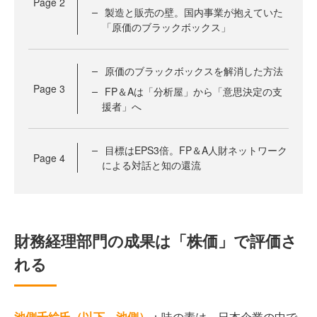
Page
2
製造と販売の壁。国内事業が抱えていた
「原価のブラックボックス」
原価のブラックボックスを解消した方法
Page
3
FP＆Aは「分析屋」から「意思決定の支
援者」へ
目標はEPS3倍。FP＆A人財ネットワーク
Page
4
による対話と知の還流
財務経理部門の成果は「株価」で評価さ
れる
池側千絵氏（以下、池側）
：味の素は、日本企業の中で