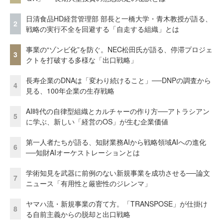
日清食品HD経営管理部 部長と一橋大学・青木教授が語る、
2
戦略の実行不全を回避する「自走する組織」とは
事業の“ゾンビ化”を防ぐ。NEC松田氏が語る、停滞プロジェ
3
クトを打破する多様な「出口戦略」
長寿企業のDNAは「変わり続けること」──DNPの調査から
4
見る、100年企業の生存戦略
AI時代の自律型組織とカルチャーの作り方──アトラシアン
5
に学ぶ、新しい「経営のOS」が生む企業価値
第一人者たちが語る、知財業務AIから戦略領域AIへの進化
6
──知財AIオーケストレーションとは
学術知見を武器に前例のない新規事業を成功させる──論文
7
ニュース「有用性と厳密性のジレンマ」
ヤマハ流・新規事業の育て方。「TRANSPOSE」が仕掛け
8
る自前主義からの脱却と出口戦略