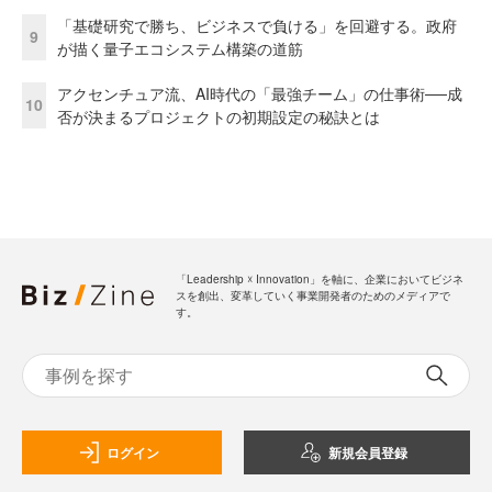
「基礎研究で勝ち、ビジネスで負ける」を回避する。政府
9
が描く量子エコシステム構築の道筋
アクセンチュア流、AI時代の「最強チーム」の仕事術──成
10
否が決まるプロジェクトの初期設定の秘訣とは
「Leadership ☓ Innovation」を軸に、企業においてビジネ
スを創出、変革していく事業開発者のためのメディアで
す。
ログイン
新規会員登録