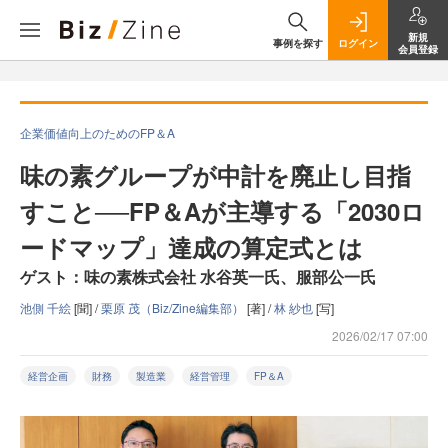
新規
事例を探す
ログイン
会員登録
企業価値向上のためのFP＆A
味の素グループが中計を廃止し目指
すこと──FP＆Aが主導する「2030ロ
ードマップ」達成の算定式とは
ゲスト：味の素株式会社 水谷英一氏、服部公一氏
池側 千絵
[聞] /
栗原 茂（Biz/Zine編集部）
[著] /
林 紗也
[写]
2026/02/17 07:00
経営企画
財務
製造業
経営管理
FP＆A