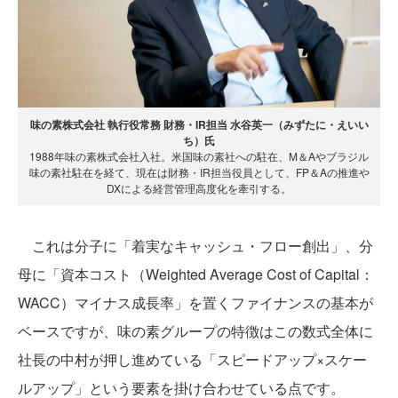
味の素株式会社 執行役常務 財務・IR担当 水谷英一（みずたに・えいい
ち）氏
1988年味の素株式会社入社。米国味の素社への駐在、M＆Aやブラジル
味の素社駐在を経て、現在は財務・IR担当役員として、FP＆Aの推進や
DXによる経営管理高度化を牽引する。
これは分子に「着実なキャッシュ・フロー創出」、分
母に「資本コスト（Weighted Average Cost of Capital：
WACC）マイナス成長率」を置くファイナンスの基本が
ベースですが、味の素グループの特徴はこの数式全体に
社長の中村が押し進めている「スピードアップ×スケー
ルアップ」という要素を掛け合わせている点です。