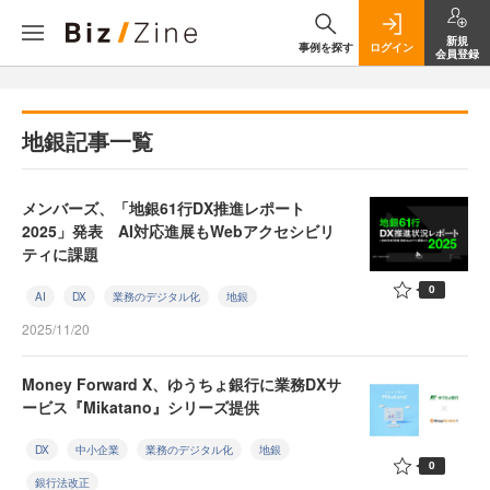
新規
事例を探す
ログイン
会員登録
地銀記事一覧
メンバーズ、「地銀61行DX推進レポート
2025」発表 AI対応進展もWebアクセシビリ
ティに課題
0
AI
DX
業務のデジタル化
地銀
2025/11/20
Money Forward X、ゆうちょ銀行に業務DXサ
ービス『Mikatano』シリーズ提供
DX
中小企業
業務のデジタル化
地銀
0
銀行法改正