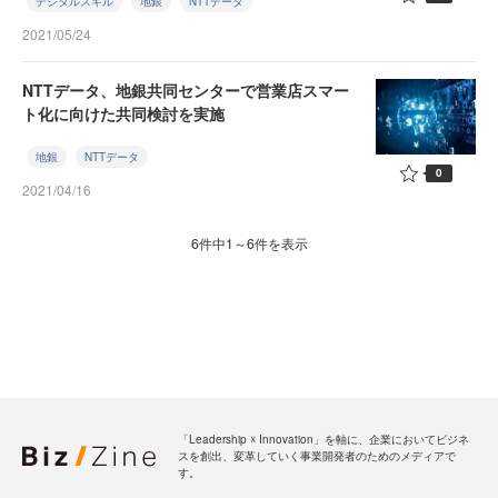
デジタルスキル
地銀
NTTデータ
2021/05/24
NTTデータ、地銀共同センターで営業店スマー
ト化に向けた共同検討を実施
地銀
NTTデータ
0
2021/04/16
6件中1～6件を表示
「Leadership ☓ Innovation」を軸に、企業においてビジネ
スを創出、変革していく事業開発者のためのメディアで
す。