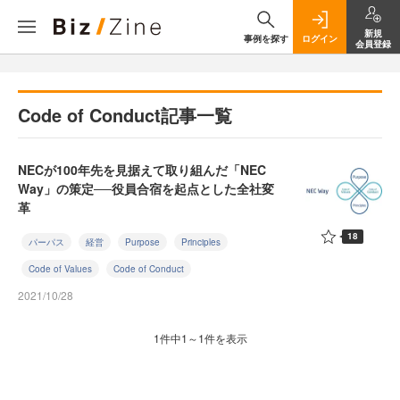
新規
事例を探す
ログイン
会員登録
Code of Conduct記事一覧
NECが100年先を見据えて取り組んだ「NEC
Way」の策定──役員合宿を起点とした全社変
革
18
パーパス
経営
Purpose
Principles
Code of Values
Code of Conduct
2021/10/28
1件中1～1件を表示