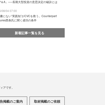
P＆A」──長期大型投資の意思決定の秘訣とは
/08/04 07:00
書にない“実践知”がCVCを救う。Counterpart
ntures西条氏に聞く成功の条件
新着記事一覧を見る
メディアです。
告掲載のご案内
取材掲載のご依頼