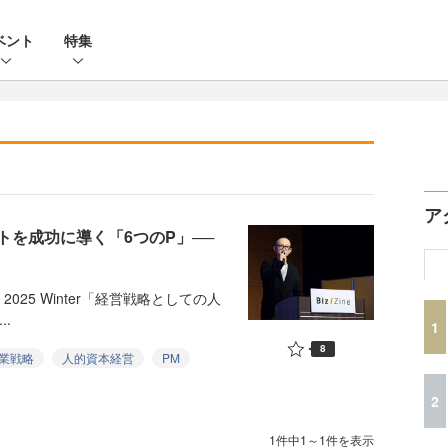
ベント
特集
ア
を成功に導く「6つのP」──
y 2025 Winter「経営戦略としての人
.
1
8
業戦略
人的資本経営
PM
2
1件中1～1件を表示