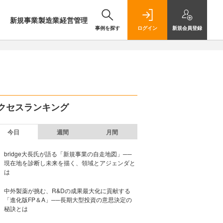
新規事業
製造業
経営管理
事例を探す
ログイン
新規
会員登録
クセスランキング
今日
週間
月間
bridge大長氏が語る「新規事業の自走地図」──
現在地を診断し未来を描く、領域とアジェンダと
は
中外製薬が挑む、R&Dの成果最大化に貢献する
「進化版FP＆A」──長期大型投資の意思決定の
秘訣とは