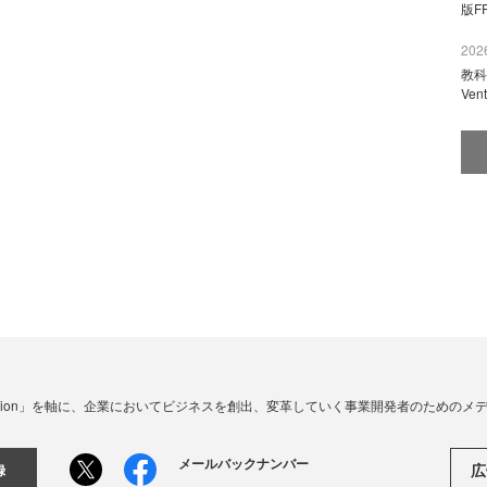
版F
2026
教科
Ve
☓ Innovation」を軸に、企業においてビジネスを創出、変革していく事業開発者のための
メールバックナンバー
広
録