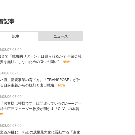
着記事
記事
ニュース
/08/07 08:00
出資で「戦略的リターン」は得られるか？ 事業会社
資を無駄にしないための“3つの問い”
NEW
/08/07 07:00
ハ流・新規事業の育て方。「TRANSPOSE」が仕
る自前主義からの脱却と出口戦略
NEW
/08/06 07:00
「お客様は神様です」は間違っているのか──デー
析の巨匠フェーダー教授が明かす「CLV」の本質
EW
/08/05 07:00
製薬が挑む、R&Dの成果最大化に貢献する「進化