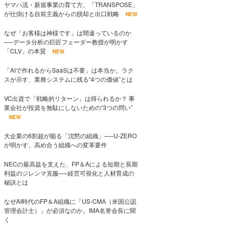
ヤマハ流・新規事業の育て方。「TRANSPOSE」
が仕掛ける自前主義からの脱却と出口戦略
NEW
なぜ「お客様は神様です」は間違っているのか
──データ分析の巨匠フェーダー教授が明かす
「CLV」の本質
NEW
「AIで作れるからSaaSは不要」は本当か。ラク
スが示す、業務システムに残る“4つの価値”とは
VC出資で「戦略的リターン」は得られるか？ 事
業会社が投資を無駄にしないための“3つの問い”
NEW
大企業の6割超が陥る「沈黙の組織」──U-ZERO
が明かす、高め合う組織への変革要件
NECの最高益を支えた、FP＆Aによる短期と長期
利益のジレンマ克服──経営可視化と人材育成の
秘訣とは
なぜAI時代のFP＆A組織に「US-CMA（米国公認
管理会計士）」が必須なのか。IMA名誉会長に聞
く