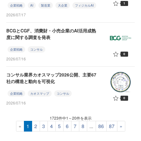
1
企業戦略
AI
製造業
大企業
フィジカルAI
2026/07/17
BCGとCGF、消費財・小売企業のAI活用成熟
度に関する調査を発表
企業戦略
コンサル
0
2026/07/16
コンサル業界カオスマップ2026公開、主要67
社の構造と動向を可視化
企業戦略
カオスマップ
コンサル
0
2026/07/16
1723件中1～20件を表示
«
1
2
3
4
5
6
7
8
...
86
87
»