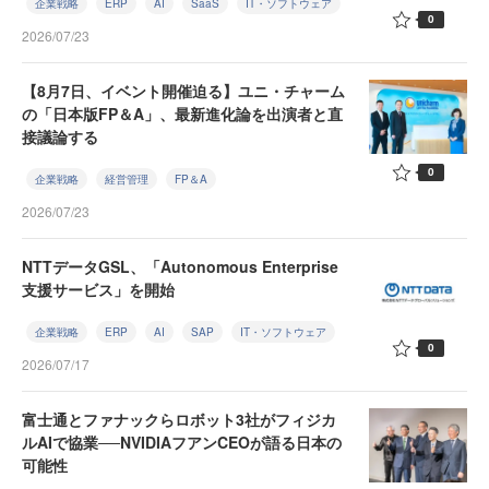
企業戦略
ERP
AI
SaaS
IT・ソフトウェア
0
2026/07/23
【8月7日、イベント開催迫る】ユニ・チャーム
の「日本版FP＆A」、最新進化論を出演者と直
接議論する
0
企業戦略
経営管理
FP＆A
2026/07/23
NTTデータGSL、「Autonomous Enterprise
支援サービス」を開始
企業戦略
ERP
AI
SAP
IT・ソフトウェア
0
2026/07/17
富士通とファナックらロボット3社がフィジカ
ルAIで協業──NVIDIAフアンCEOが語る日本の
可能性