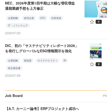
NEC、2026年度第1四半期は大幅な増収増益
通期業績予想を上方修正
企業戦略
経営企画
CFO
決算発表
0
IT・ソフトウェア
2026/07/29
DIC、初の「サステナビリティレポート2026」
を発行しグローバルなESG情報開示を強化
企業戦略
製造業
サステナビリティ
IR
0
統合報告書
2026/07/28
Job Board
PR
【A.T. カーニー論考】ERPプロジェクト成功へ