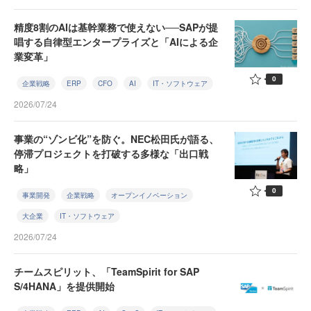
精度8割のAIは基幹業務で使えない──SAPが提
唱する自律型エンタープライズと「AIによる企
業変革」
0
企業戦略
ERP
CFO
AI
IT・ソフトウェア
2026/07/24
事業の“ゾンビ化”を防ぐ。NEC松田氏が語る、
停滞プロジェクトを打破する多様な「出口戦
略」
0
事業開発
企業戦略
オープンイノベーション
大企業
IT・ソフトウェア
2026/07/24
チームスピリット、「TeamSpirit for SAP
S/4HANA」を提供開始