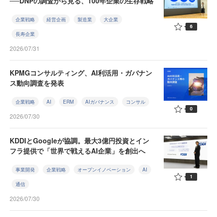
──DNPの調査から見る、100年企業の生存戦略
企業戦略
経営企画
製造業
大企業
6
長寿企業
2026/07/31
KPMGコンサルティング、AI利活用・ガバナン
ス動向調査を発表
企業戦略
AI
ERM
AIガバナンス
コンサル
0
2026/07/30
KDDIとGoogleが協調。最大3億円投資とイン
フラ提供で「世界で戦えるAI企業」を創出へ
事業開発
企業戦略
オープンイノベーション
AI
1
通信
2026/07/30