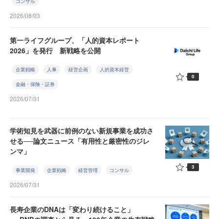
コンサル
2026/08/03
第一ライフグループ、「人的資本レポート
2026」を発行 新戦略を公開
企業戦略
人事
経営企画
人的資本経営
0
金融・保険・証券
2026/07/31
学術知見を武器に前例のない新規事業を成功さ
せる──論文ニュース「有用性と厳密性のジレ
ンマ」
3
事業開発
企業戦略
経営管理
コンサル
2026/07/31
長寿企業のDNAは「変わり続けること」