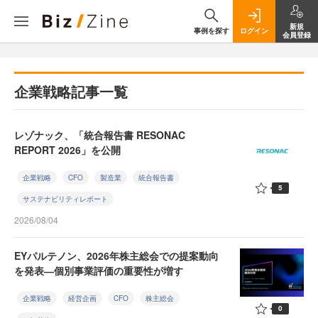
新規
事例を探す
ログイン
会員登録
企業戦略記事一覧
レゾナック、「統合報告書 RESONAC
REPORT 2026」を公開
企業戦略
CFO
製造業
統合報告書
5
サステナビリティレポート
2026/08/04
EYパルテノン、2026年株主総会での提案動向
を発表―個別事業評価の重要性が増す
企業戦略
経営企画
CFO
株主総会
0