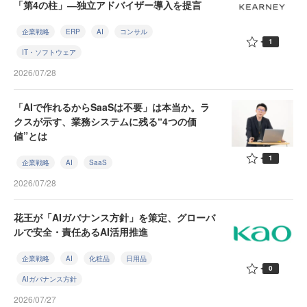
「第4の柱」―独立アドバイザー導入を提言
企業戦略
ERP
AI
コンサル
1
IT・ソフトウェア
2026/07/28
「AIで作れるからSaaSは不要」は本当か。ラ
クスが示す、業務システムに残る“4つの価
値”とは
1
企業戦略
AI
SaaS
2026/07/28
花王が「AIガバナンス方針」を策定、グローバ
ルで安全・責任あるAI活用推進
企業戦略
AI
化粧品
日用品
0
AIガバナンス方針
2026/07/27