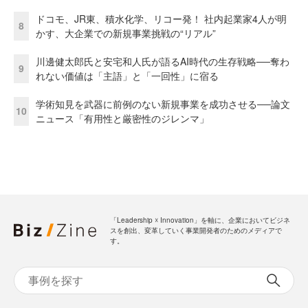
ドコモ、JR東、積水化学、リコー発！ 社内起業家4人が明
8
かす、大企業での新規事業挑戦の“リアル”
川邊健太郎氏と安宅和人氏が語るAI時代の生存戦略──奪わ
9
れない価値は「主語」と「一回性」に宿る
学術知見を武器に前例のない新規事業を成功させる──論文
10
ニュース「有用性と厳密性のジレンマ」
「Leadership ☓ Innovation」を軸に、企業においてビジネ
スを創出、変革していく事業開発者のためのメディアで
す。