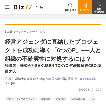
新規
事例を探す
ログイン
会員登録
Biz/Zineセミナーレポート
（AD）
経営アジェンダに直結したプロジェ
クトを成功に導く「6つのP」──人と
組織の不確実性に対処するには？
登壇者：株式会社SAKUSEN TOKYO 代表取締役CEO 堀
昌之氏
堀 昌之
[講演者] /
島袋 龍太
[著] /
和久田 知博
[写] /
栗原 茂（Biz/Zine編集
部）
[編]
2025/03/10 10:00
プロジェクトマネジメント
事業開発
企業戦略
人的資本経営
PM