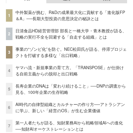
中外製薬が挑む、R&Dの成果最大化に貢献する「進化版FP
1
＆A」──長期大型投資の意思決定の秘訣とは
日清食品HD経営管理部 部長と一橋大学・青木教授が語る、
2
戦略の実行不全を回避する「自走する組織」とは
事業の“ゾンビ化”を防ぐ。NEC松田氏が語る、停滞プロジェ
3
クトを打破する多様な「出口戦略」
ヤマハ流・新規事業の育て方。「TRANSPOSE」が仕掛け
4
る自前主義からの脱却と出口戦略
長寿企業のDNAは「変わり続けること」──DNPの調査から
5
見る、100年企業の生存戦略
AI時代の自律型組織とカルチャーの作り方──アトラシアン
6
に学ぶ、新しい「経営のOS」が生む企業価値
第一人者たちが語る、知財業務AIから戦略領域AIへの進化
7
──知財AIオーケストレーションとは