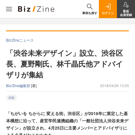
新規
事例を探す
ログイン
会員登録
Biz/Zineニュース
「渋谷未来デザイン」設立、渋谷区
長、夏野剛氏、林千晶氏他アドバイ
ザリが集結
Biz/Zine編集部
[著]
2018/04/26 13:00
渋谷
「ちがいを ちからに 変える街。渋谷区」が2016年に策定した基
本構想に沿って、産官学民連携組織の「一般社団法人渋谷未来デ
ザイン」が設立され、4月25日に主要メンバーとアドバイザリに