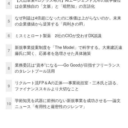
【入山章栄×ログラス布川】AIエージェント元年の競争優位
4
は企業独自の「文脈」と「暗黙知」の言語化
なぜ利益は4倍超になったのに株価は上がらないのか。未来
5
の企業価値から逆算する「両利きのIR」
6
ミスミとロート製薬 2社のCIOが交わすDX談議
新規事業提案制度を「The Model」で科学する。大東建託遠
7
藤氏に聞く、応募者を急増させた具体施策
業務委託は“資本”になる──Go Goodが目指すフリーランス
8
のタレントプール活用
リクルート流FP＆Aの正体──事業統括室・三木氏と語る、
9
ファイナンススキルより大切なこと
学術知見を武器に前例のない新規事業を成功させる──論文
10
ニュース「有用性と厳密性のジレンマ」