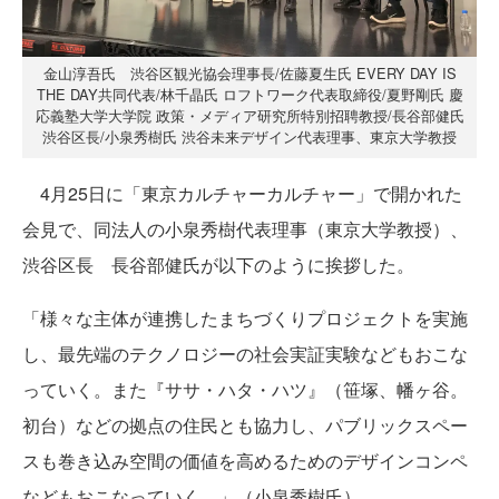
金山淳吾氏 渋谷区観光協会理事長/佐藤夏生氏 EVERY DAY IS
THE DAY共同代表/林千晶氏 ロフトワーク代表取締役/夏野剛氏 慶
応義塾大学大学院 政策・メディア研究所特別招聘教授/長谷部健氏
渋谷区長/小泉秀樹氏 渋谷未来デザイン代表理事、東京大学教授
4月25日に「東京カルチャーカルチャー」で開かれた
会見で、同法人の小泉秀樹代表理事（東京大学教授）、
渋谷区長 長谷部健氏が以下のように挨拶した。
「様々な主体が連携したまちづくりプロジェクトを実施
し、最先端のテクノロジーの社会実証実験などもおこな
っていく。また『ササ・ハタ・ハツ』（笹塚、幡ヶ谷。
初台）などの拠点の住民とも協力し、パブリックスペー
スも巻き込み空間の価値を高めるためのデザインコンペ
などもおこなっていく。」（小泉秀樹氏）