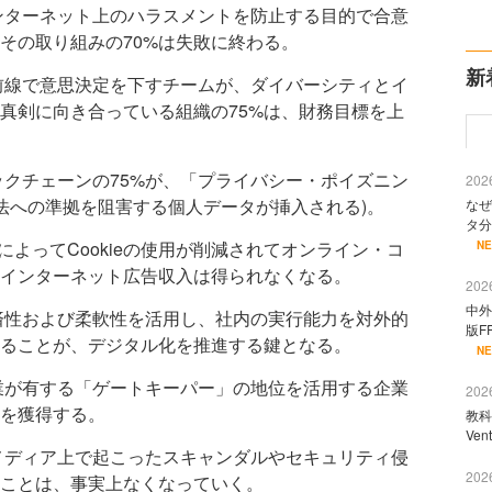
インターネット上のハラスメントを防止する目的で合意
その取り組みの70%は失敗に終わる。
新
最前線で意思決定を下すチームが、ダイバーシティとイ
真剣に向き合っている組織の75%は、財務目標を上
ックチェーンの75%が、「プライバシー・ポイズニン
2026
ー法への準拠を阻害する個人データが挿入される)。
なぜ
タ分
によってCookieの使用が削減されてオンライン・コ
N
インターネット広告収入は得られなくなる。
2026
中外
経済性および柔軟性を活用し、社内の実行能力を対外的
版F
ることが、デジタル化を推進する鍵となる。
N
企業が有する「ゲートキーパー」の地位を活用する企業
2026
アを獲得する。
教科
Ve
・メディア上で起こったスキャンダルやセキュリティ侵
2026
ことは、事実上なくなっていく。