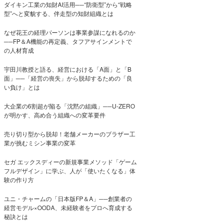
ダイキン工業の知財AI活用──“防衛型”から“戦略
型”へと変貌する、伴走型の知財組織とは
なぜ花王の経理パーソンは事業参謀になれるのか
──FP＆A機能の再定義、タフアサインメントで
の人材育成
宇田川教授と語る、経営における「A面」と「B
面」──「経営の喪失」から脱却するための「良
い負け」とは
大企業の6割超が陥る「沈黙の組織」──U-ZERO
が明かす、高め合う組織への変革要件
売り切り型から脱却！老舗メーカーのブラザー工
業が挑むミシン事業の変革
セガ エックスディーの新規事業メソッド「ゲーム
フルデザイン」に学ぶ、人が「使いたくなる」体
験の作り方
ユニ・チャームの「日本版FP＆A」──創業者の
経営モデル×OODA、未経験者をプロへ育成する
秘訣とは