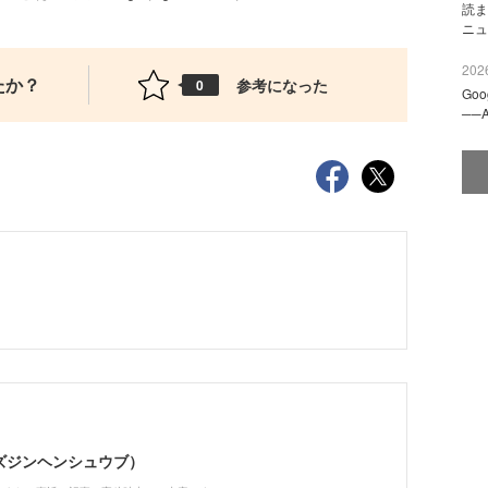
読ま
ニュ
2026
たか？
参考になった
0
Go
──
（ビズジンヘンシュウブ）