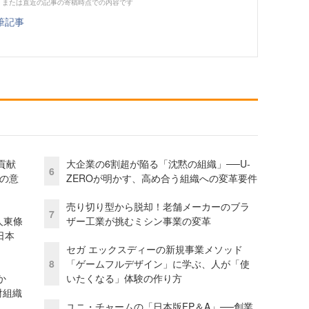
、または直近の記事の寄稿時点での内容です
筆記事
貢献
大企業の6割超が陥る「沈黙の組織」──U-
6
資の意
ZEROが明かす、高め合う組織への変革要件
売り切り型から脱却！老舗メーカーのブラ
7
人東條
ザー工業が挑むミシン事業の変革
日本
セガ エックスディーの新規事業メソッド
8
「ゲームフルデザイン」に学ぶ、人が「使
か
いたくなる」体験の作り方
財組織
ユニ・チャームの「日本版FP＆A」──創業