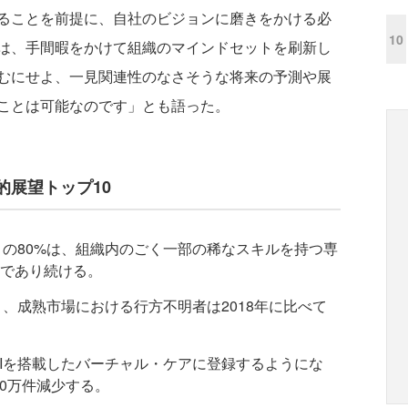
ることを前提に、自社のビジョンに磨きをかける必
10
は、手間暇をかけて組織のマインドセットを刷新し
むにせよ、一見関連性のなさそうな将来の予測や展
ことは可能なのです」とも語った。
的展望トップ10
クトの80%は、組織内のごく一部の稀なスキルを持つ専
であり続ける。
より、成熟市場における行方不明者は2018年に比べて
AIを搭載したバーチャル・ケアに登録するようにな
00万件減少する。