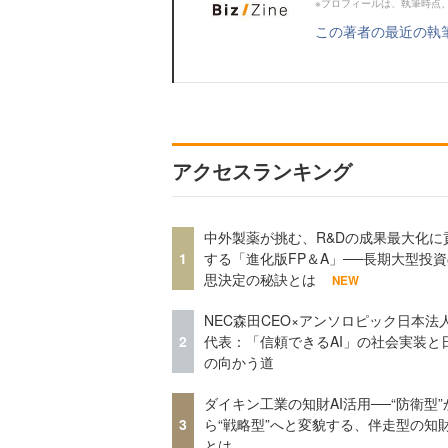
※プロフィールは、執筆時点
この著者の最近の執
アクセスランキング
中外製薬が挑む、R&Dの成果最大化に
1
する「進化版FP＆A」──長期大型投
思決定の秘訣とは
NEW
NEC森田CEO×アンソロピック日本法
2
代表：「信頼できるAI」の社会実装と
の向かう道
ダイキン工業の知財AI活用──“防衛型”
3
ら“戦略型”へと変貌する、伴走型の知
とは