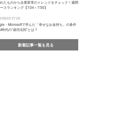
れたものから企業変革のトレンドをチェック！週間
ースランキング【7/24～7/30】
/08/03 07:00
ogle・Microsoftで学んだ「幸せなお金持ち」の条件
AI時代の“成功法則”とは？
新着記事一覧を見る