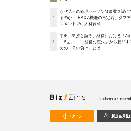
なぜ花王の経理パーソンは事業参謀に
4
るのか──FP＆A機能の再定義、タフ
ンメントでの人材育成
宇田川教授と語る、経営における「A
5
「B面」──「経営の喪失」から脱却す
めの「良い負け」とは
「Leadership 
ログイン
新規会員登