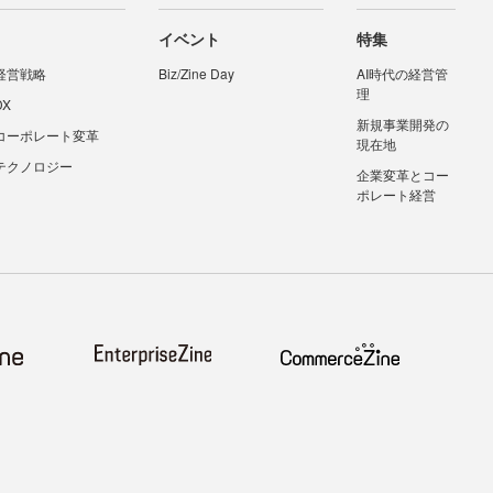
イベント
特集
経営戦略
Biz/Zine Day
AI時代の経営管
理
DX
新規事業開発の
コーポレート変革
現在地
テクノロジー
企業変革とコー
ポレート経営