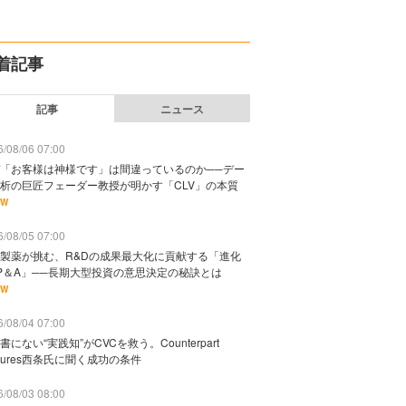
着記事
記事
ニュース
/08/06 07:00
「お客様は神様です」は間違っているのか──デー
析の巨匠フェーダー教授が明かす「CLV」の本質
EW
/08/05 07:00
製薬が挑む、R&Dの成果最大化に貢献する「進化
P＆A」──長期大型投資の意思決定の秘訣とは
EW
/08/04 07:00
書にない“実践知”がCVCを救う。Counterpart
ntures西条氏に聞く成功の条件
/08/03 08:00