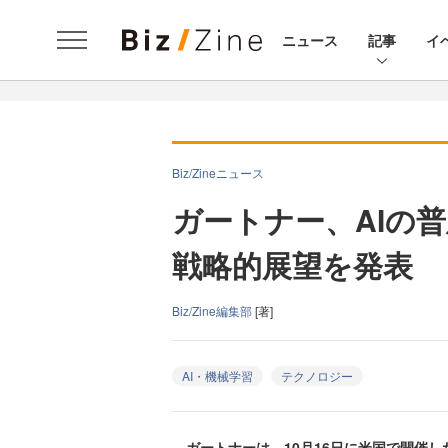
ニュース
記事
イ
Biz/Zineニュース
ガートナー、AIの普
戦略的展望を発表
Biz/Zine編集部
[著]
AI・機械学習
テクノロジー
ガートナーは、10月16日に米国で開催した『Gar