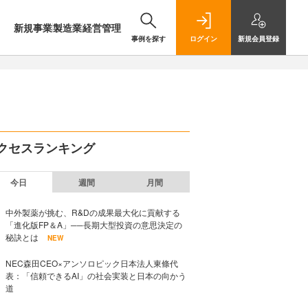
新規事業
製造業
経営管理
事例を探す
ログイン
新規
会員登録
クセスランキング
今日
週間
月間
中外製薬が挑む、R&Dの成果最大化に貢献する
「進化版FP＆A」──長期大型投資の意思決定の
秘訣とは
NEW
NEC森田CEO×アンソロピック日本法人東條代
表：「信頼できるAI」の社会実装と日本の向かう
道