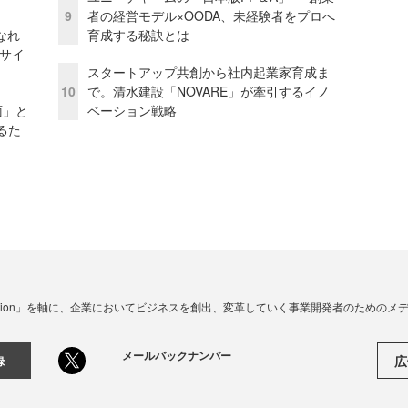
9
者の経営モデル×OODA、未経験者をプロへ
なれ
育成する秘訣とは
アサイ
スタートアップ共創から社内起業家育成ま
10
で。清水建設「NOVARE」が牽引するイノ
面」と
ベーション戦略
るた
☓ Innovation」を軸に、企業においてビジネスを創出、変革していく事業開発者のための
メールバックナンバー
広
録