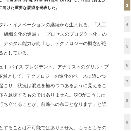
3
降に向けた重要な展望を発表した。
タル・イノベーションの継続から生まれる、「人工
4
不足」「組織文化の進展」「プロセスのプロダクト化」の
、デジタル能力が向上し、テクノロジーの概念が絶
5
るとしている。
6
ト バイス プレジデント、アナリストのダリル・プ
「企業は依然として、テクノロジーの進化のペースに追いつ
7
起こり、状況は混迷を極めつつあるように見えるこ
序を意味するものではありません。CIOがこうした
8
打ち立てることが、前進への糸口となります」と話
9
とすることは不可能ではありません。もっともその