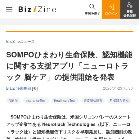
新規
事例を探す
ログイン
会員登録
Biz/Zineニュース
SOMPOひまわり生命保険、認知機能
に関する支援アプリ「ニューロトラ
ック 脳ケア」の提供開始を発表
Biz/Zine編集部
[著]
2020/01/23 15:30
脳科学
InsuranceTech
HealthcareTech
軽度認知障害
FINGER 研究
SOMPOひまわり生命保険は、米国シリコンバレーのスタート
アップ企業である Neurotrack Technologies（以下、ニューロ
トラック社）と認知機能低下リスクを早期発見し、認知機能の改