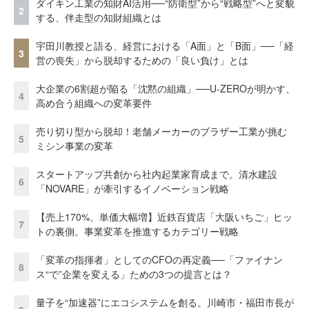
ダイキン工業の知財AI活用──“防衛型”から“戦略型”へと変貌
2
する、伴走型の知財組織とは
宇田川教授と語る、経営における「A面」と「B面」──「経
3
営の喪失」から脱却するための「良い負け」とは
大企業の6割超が陥る「沈黙の組織」──U-ZEROが明かす、
4
高め合う組織への変革要件
売り切り型から脱却！老舗メーカーのブラザー工業が挑む
5
ミシン事業の変革
スタートアップ共創から社内起業家育成まで。清水建設
6
「NOVARE」が牽引するイノベーション戦略
【売上170%、単価大幅増】近鉄百貨店「大阪いちご」ヒッ
7
トの裏側。事業変革を推進するカテゴリー戦略
「変革の指揮者」としてのCFOの再定義──「ファイナン
8
ス“で”企業を変える」ための3つの提言とは？
量子を“加速器”にエコシステムを創る。川崎市・福田市長が