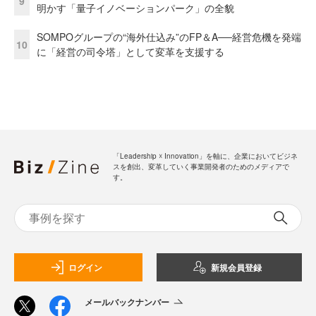
9
明かす「量子イノベーションパーク」の全貌
SOMPOグループの“海外仕込み”のFP＆A──経営危機を発端
10
に「経営の司令塔」として変革を支援する
「Leadership ☓ Innovation」を軸に、企業においてビジネ
スを創出、変革していく事業開発者のためのメディアで
す。
ログイン
新規会員登録
メールバックナンバー