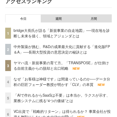
アクセスランキング
今日
週間
月間
bridge大長氏が語る「新規事業の自走地図」──現在地を診
1
断し未来を描く、領域とアジェンダとは
中外製薬が挑む、R&Dの成果最大化に貢献する「進化版FP
2
＆A」──長期大型投資の意思決定の秘訣とは
ヤマハ流・新規事業の育て方。「TRANSPOSE」が仕掛け
3
る自前主義からの脱却と出口戦略
NEW
なぜ「お客様は神様です」は間違っているのか──データ分
4
析の巨匠フェーダー教授が明かす「CLV」の本質
NEW
「AIで作れるからSaaSは不要」は本当か。ラクスが示す、
5
業務システムに残る“4つの価値”とは
VC出資で「戦略的リターン」は得られるか？ 事業会社が投
6
資を無駄にしないための“3つの問い”