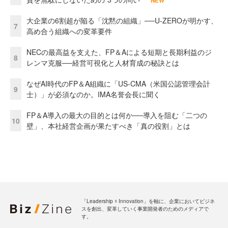
NEW
大企業の6割超が陥る「沈黙の組織」──U-ZEROが明かす、
7
高め合う組織への変革要件
NECの最高益を支えた、FP＆Aによる短期と長期利益のジ
8
レンマ克服──経営可視化と人材育成の秘訣とは
なぜAI時代のFP＆A組織に「US-CMA（米国公認管理会計
9
士）」が必須なのか。IMA名誉会長に聞く
FP＆A導入の最大の目的とは何か──導入を阻む「二つの
10
壁」、本社経営企画が果たすべき「真の役割」とは
「Leadership ☓ Innovation」を軸に、企業においてビジネ
スを創出、変革していく事業開発者のためのメディアで
す。