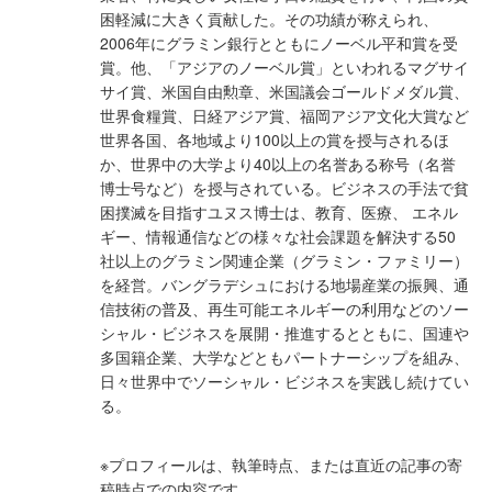
困軽減に大きく貢献した。その功績が称えられ、
2006年にグラミン銀行とともにノーベル平和賞を受
賞。他、「アジアのノーベル賞」といわれるマグサイ
サイ賞、米国自由勲章、米国議会ゴールドメダル賞、
世界食糧賞、日経アジア賞、福岡アジア文化大賞など
世界各国、各地域より100以上の賞を授与されるほ
か、世界中の大学より40以上の名誉ある称号（名誉
博士号など）を授与されている。ビジネスの手法で貧
困撲滅を目指すユヌス博士は、教育、医療、 エネル
ギー、情報通信などの様々な社会課題を解決する50
社以上のグラミン関連企業（グラミン・ファミリー）
を経営。バングラデシュにおける地場産業の振興、通
信技術の普及、再生可能エネルギーの利用などのソー
シャル・ビジネスを展開・推進するとともに、国連や
多国籍企業、大学などともパートナーシップを組み、
日々世界中でソーシャル・ビジネスを実践し続けてい
る。
※プロフィールは、執筆時点、または直近の記事の寄
稿時点での内容です