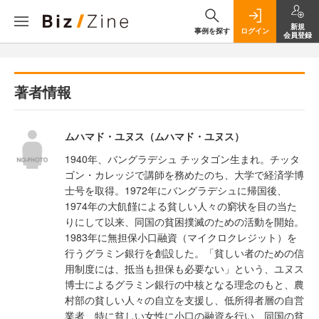
新規
事例を探す
ログイン
会員登録
著者情報
ムハマド・ユヌス（ムハマド・ユヌス）
1940年、バングラデシュ チッタゴン生まれ。チッタ
ゴン・カレッジで講師を務めたのち、大学で経済学博
士号を取得。1972年にバングラデシュに帰国後、
1974年の大飢饉による貧しい人々の窮状を目の当た
りにして以来、同国の貧困撲滅のための活動を開始。
1983年に無担保小口融資（マイクロクレジット）を
行うグラミン銀行を創設した。「貧しい者のための信
用制度には、抵当も担保も必要ない」という、ユヌス
博士によるグラミン銀行の中核となる理念のもと、農
村部の貧しい人々の自立を支援し、低所得者層の自営
業者、特に貧しい女性に小口の融資を行い、同国の貧