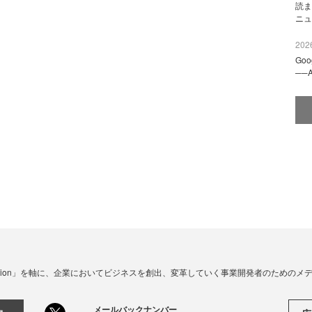
読ま
ニュ
2026
Go
──
☓ Innovation」を軸に、企業においてビジネスを創出、変革していく事業開発者のための
メールバックナンバー