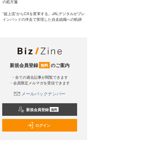
の処方箋
“超上流”からCXを変革する。JALデジタルがブレ
インパッドの伴走で実現した自走組織への軌跡
新規会員登録
のご案内
無料
・全ての過去記事が閲覧できます
・会員限定メルマガを受信できます
メールバックナンバー
新規会員登録
無料
ログイン