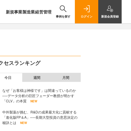
新規事業
製造業
経営管理
事例を探す
ログイン
新規
会員登録
クセスランキング
今日
週間
月間
なぜ「お客様は神様です」は間違っているのか
──データ分析の巨匠フェーダー教授が明かす
「CLV」の本質
NEW
中外製薬が挑む、R&Dの成果最大化に貢献する
「進化版FP＆A」──長期大型投資の意思決定の
秘訣とは
NEW