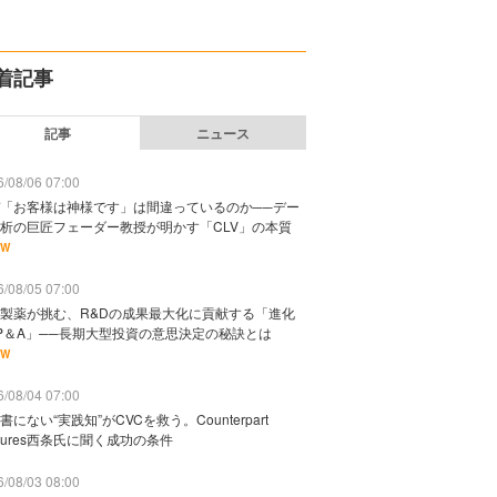
着記事
記事
ニュース
/08/06 07:00
「お客様は神様です」は間違っているのか──デー
析の巨匠フェーダー教授が明かす「CLV」の本質
EW
/08/05 07:00
製薬が挑む、R&Dの成果最大化に貢献する「進化
P＆A」──長期大型投資の意思決定の秘訣とは
EW
/08/04 07:00
書にない“実践知”がCVCを救う。Counterpart
ntures西条氏に聞く成功の条件
/08/03 08:00