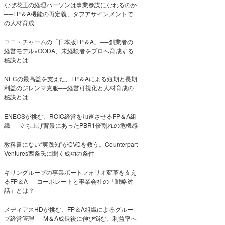
なぜ花王の経理パーソンは事業参謀になれるのか
──FP＆A機能の再定義、タフアサインメントで
の人材育成
ユニ・チャームの「日本版FP＆A」──創業者の
経営モデル×OODA、未経験者をプロへ育成する
秘訣とは
NECの最高益を支えた、FP＆Aによる短期と長期
利益のジレンマ克服──経営可視化と人材育成の
秘訣とは
ENEOSが挑む、ROIC経営を加速させるFP＆A組
織──立ち上げ背景にあったPBR1倍割れの危機感
教科書にない“実践知”がCVCを救う。Counterpart
Ventures西条氏に聞く成功の条件
キリングループの事業ポートフォリオ変革を支え
るFP＆A──コーポレートと事業会社の「戦略対
話」とは？
メディアスHDが挑む、FP＆A組織によるグルー
プ経営管理──M＆A成長後に伸び悩む、利益率へ