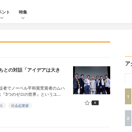
ベント
特集
ア
ちとの対話「アイデアは大き
創設者でノーベル平和賞受賞者のムハ
3つのゼロの世界』というユ...
1
0
ス
社会起業家
2