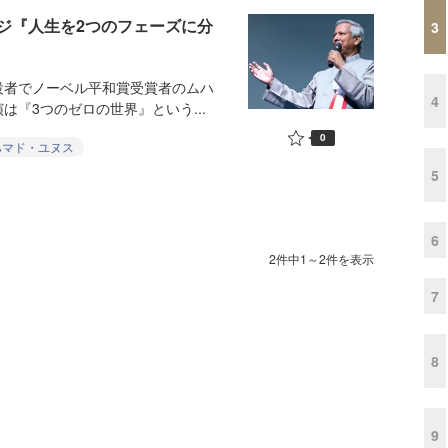
ジ『人生を2つのフェーズに分
3
創設者でノーベル平和賞受賞者のムハ
4
『3つのゼロの世界』という...
0
ハマド・ユヌス
5
6
2件中1～2件を表示
7
8
9