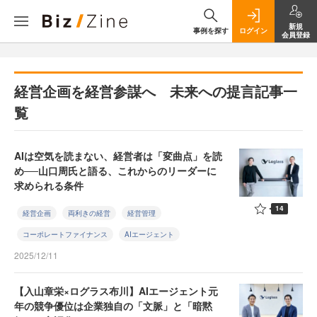
新規
事例を探す
ログイン
会員登録
経営企画を経営参謀へ 未来への提言記事一
覧
AIは空気を読まない、経営者は「変曲点」を読
め──山口周氏と語る、これからのリーダーに
求められる条件
14
経営企画
両利きの経営
経営管理
コーポレートファイナンス
AIエージェント
2025/12/11
【入山章栄×ログラス布川】AIエージェント元
年の競争優位は企業独自の「文脈」と「暗黙