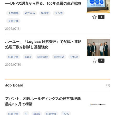
──DNPの調査から見る、100年企業の生存戦略
企業戦略
経営企画
製造業
大企業
6
長寿企業
2026/07/31
ホーユー、「Loglass 経営管理」で配賦・連結
処理工数を削減し基盤強化
経営企画
SaaS
経営管理
管理会計
化粧品
1
2026/07/30
Job Board
PR
アバント、相鉄ホールディングスの経営管理基
盤を3ヶ月で構築
経営企画
AI
SaaS
経営管理
ROIC