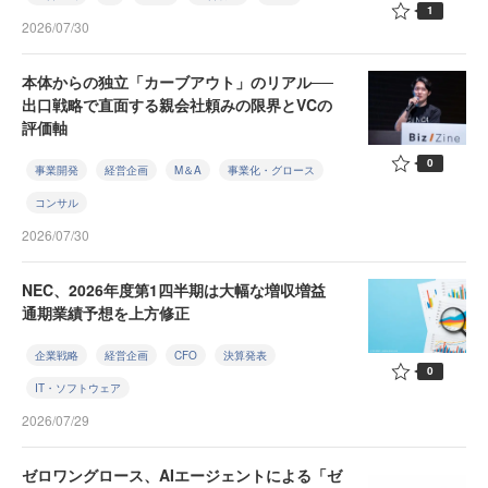
1
2026/07/30
本体からの独立「カーブアウト」のリアル──
出口戦略で直面する親会社頼みの限界とVCの
評価軸
0
事業開発
経営企画
M＆A
事業化・グロース
コンサル
2026/07/30
NEC、2026年度第1四半期は大幅な増収増益
通期業績予想を上方修正
企業戦略
経営企画
CFO
決算発表
0
IT・ソフトウェア
2026/07/29
ゼロワングロース、AIエージェントによる「ゼ