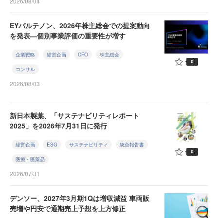
2026/08/04
EYパルテノン、2026年株主総会での提案動向
を発表―個別事業評価の重要性が増す
企業戦略
経営企画
CFO
株主総会
0
コンサル
2026/08/03
新日本製薬、「サステナビリティレポート
2025」を2026年7月31日に発行
経営企画
ESG
サステナビリティ
統合報告書
0
医療・医薬品
2026/07/31
デンソー、2027年3月期1Qは増収減益 車両販
売増や円安で通期売上予想を上方修正