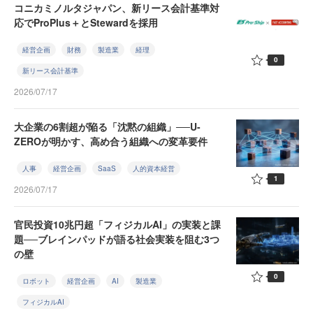
コニカミノルタジャパン、新リース会計基準対
応でProPlus＋とStewardを採用
経営企画
財務
製造業
経理
0
新リース会計基準
2026/07/17
大企業の6割超が陥る「沈黙の組織」──U-
ZEROが明かす、高め合う組織への変革要件
人事
経営企画
SaaS
人的資本経営
1
2026/07/17
官民投資10兆円超「フィジカルAI」の実装と課
題──ブレインパッドが語る社会実装を阻む3つ
の壁
0
ロボット
経営企画
AI
製造業
フィジカルAI