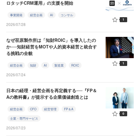
ロタッチCRM運用」の支援を開始
事業開発
経営企画
AI
コンサル
1
2026/07/28
なぜ荏原製作所は「知財ROIC」を導入したの
か──知財経営をMOTや人的資本経営と統合す
る挑戦の全貌
1
経営企画
知財
AI
製造業
ROIC
2026/07/24
日本の経理・経営企画を再定義する──『FP＆
Aの教科書』が提示する企業価値創造とは
経営企画
CFO
経営管理
FP＆A
0
士業・専門サービス
2026/07/23