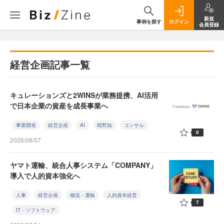
新規
事例を探す
ログイン
会員登録
経営企画記事一覧
キュレーションズと2WINSが業務提携、AI活用
で日本企業の資産を成長事業へ
事業開発
経営企画
AI
暗黙知
コンサル
0
2026/08/07
ヤマト運輸、統合人事システム「COMPANY」
導入で人的資本強化へ
人事
経営企画
物流・運輸
人的資本経営
7
IT・ソフトウェア