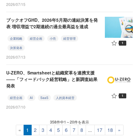
2026/07/15
ブックオフGHD、2026年5月期の連結決算を発
表 増収増益で2期連続の過去最高益を達成
企業戦略
経営企画
小売
経営管理
1
決算発表
2026/07/13
U-ZERO、Smartsheetと組織変革を連携支援
——「フィードバック経営戦略」と新調査結果
発表
1
経営企画
AI
SaaS
人的資本経営
2026/07/10
358件中1～20件を表示
«
1
2
3
4
5
6
7
8
...
17
18
»