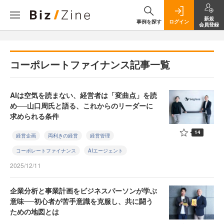
新規
事例を探す
ログイン
会員登録
コーポレートファイナンス記事一覧
AIは空気を読まない、経営者は「変曲点」を読
め──山口周氏と語る、これからのリーダーに
求められる条件
14
経営企画
両利きの経営
経営管理
コーポレートファイナンス
AIエージェント
2025/12/11
企業分析と事業計画をビジネスパーソンが学ぶ
意味──初心者が苦手意識を克服し、共に闘う
ための地図とは