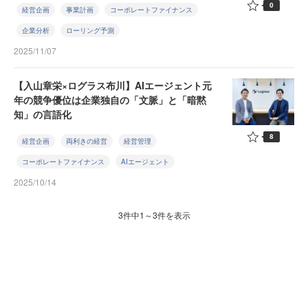
0
経営企画
事業計画
コーポレートファイナンス
企業分析
ローリング予測
2025/11/07
【入山章栄×ログラス布川】AIエージェント元
年の競争優位は企業独自の「文脈」と「暗黙
知」の言語化
8
経営企画
両利きの経営
経営管理
コーポレートファイナンス
AIエージェント
2025/10/14
3件中1～3件を表示