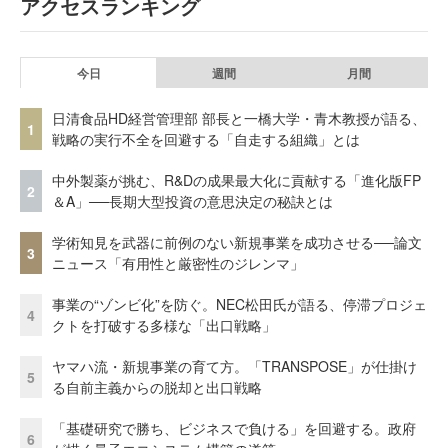
アクセスランキング
今日
週間
月間
日清食品HD経営管理部 部長と一橋大学・青木教授が語る、
1
戦略の実行不全を回避する「自走する組織」とは
中外製薬が挑む、R&Dの成果最大化に貢献する「進化版FP
2
＆A」──長期大型投資の意思決定の秘訣とは
学術知見を武器に前例のない新規事業を成功させる──論文
3
ニュース「有用性と厳密性のジレンマ」
事業の“ゾンビ化”を防ぐ。NEC松田氏が語る、停滞プロジェ
4
クトを打破する多様な「出口戦略」
ヤマハ流・新規事業の育て方。「TRANSPOSE」が仕掛け
5
る自前主義からの脱却と出口戦略
「基礎研究で勝ち、ビジネスで負ける」を回避する。政府
6