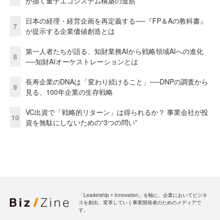
が描く量子エコシステム構築の道筋
日本の経理・経営企画を再定義する──『FP＆Aの教科書』
7
が提示する企業価値創造とは
第一人者たちが語る、知財業務AIから戦略領域AIへの進化
8
──知財AIオーケストレーションとは
長寿企業のDNAは「変わり続けること」──DNPの調査から
9
見る、100年企業の生存戦略
VC出資で「戦略的リターン」は得られるか？ 事業会社が投
10
資を無駄にしないための“3つの問い”
「Leadership ☓ Innovation」を軸に、企業においてビジネ
スを創出、変革していく事業開発者のためのメディアで
す。