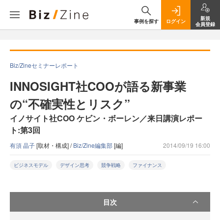
新規
事例を探す
ログイン
会員登録
Biz/Zineセミナーレポート
INNOSIGHT社COOが語る新事業
の“不確実性とリスク”
イノサイト社COO ケビン・ボーレン／来日講演レポー
ト:第3回
有須 晶子
[取材・構成] /
Biz/Zine編集部
[編]
2014/09/19 16:00
ビジネスモデル
デザイン思考
競争戦略
ファイナンス
目次