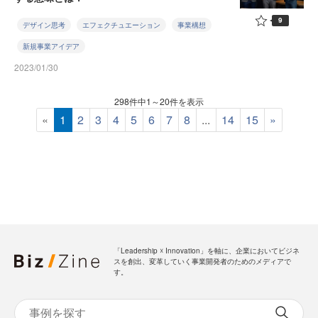
9
デザイン思考
エフェクチュエーション
事業構想
新規事業アイデア
2023/01/30
298件中1～20件を表示
«
1
2
3
4
5
6
7
8
...
14
15
»
「Leadership ☓ Innovation」を軸に、企業においてビジネ
スを創出、変革していく事業開発者のためのメディアで
す。