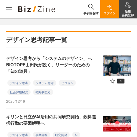
新規
事例を探す
ログイン
会員登録
デザイン思考記事一覧
デザイン思考から「システムのデザイン」へ
BIOTOPE山田氏が説く、リーダーのための
「知の道具」
4
デザイン思考
システム思考
ビジョン
社会課題解決
戦略的思考
2025/12/19
キリンと日立がAI活用の共同研究開始、飲料選
択行動の要因解明へ
デザイン思考
事業開発
研究開発
AI