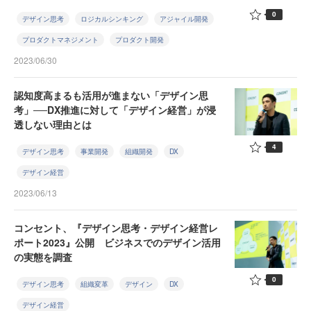
0
デザイン思考
ロジカルシンキング
アジャイル開発
プロダクトマネジメント
プロダクト開発
2023/06/30
認知度高まるも活用が進まない「デザイン思
考」──DX推進に対して「デザイン経営」が浸
透しない理由とは
4
デザイン思考
事業開発
組織開発
DX
デザイン経営
2023/06/13
コンセント、『デザイン思考・デザイン経営レ
ポート2023』公開 ビジネスでのデザイン活用
の実態を調査
0
デザイン思考
組織変革
デザイン
DX
デザイン経営