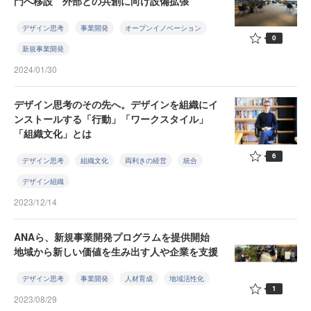
門へ移設 外部との共創に向け設備拡張
デザイン思考
事業開発
オープンイノベーション
0
新規事業開発
2024/01/30
デザイン思考のその先へ。デザインを組織にイ
ンストールする「行動」「ワークスタイル」
「組織文化」とは
6
デザイン思考
組織文化
両利きの経営
統合
デザイン組織
2023/12/14
ANAら、新規事業開発プログラムを提供開始
地域から新しい価値を生み出す人や企業を支援
デザイン思考
事業開発
人材育成
地域活性化
1
2023/08/29