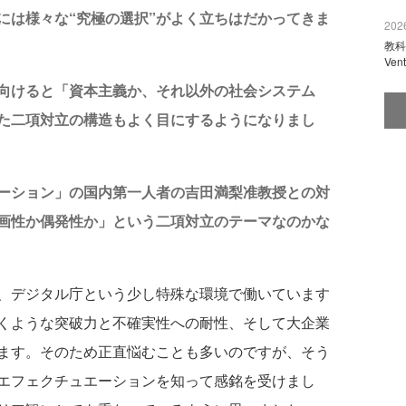
には様々な“究極の選択”がよく立ちはだかってきま
2026
教科
Ve
向けると「資本主義か、それ以外の社会システム
た二項対立の構造もよく目にするようになりまし
ーション」の国内第一人者の吉田満梨准教授との対
画性か偶発性か」という二項対立のテーマなのかな
、デジタル庁という少し特殊な環境で働いています
くような突破力と不確実性への耐性、そして大企業
ます。そのため正直悩むことも多いのですが、そう
エフェクチュエーションを知って感銘を受けまし