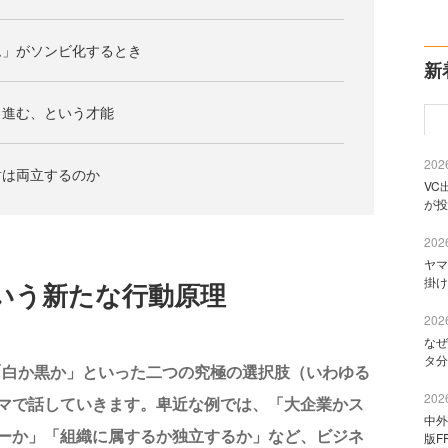
ム」がソンビ化するとき
新
ら進む、という才能
2026
盾は両立するのか
VC
が投
2026
ヤマ
掛け
いう新たな行動原理
2026
なぜ
タ分
「白か黒か」といった二つの究極の選択肢（いわゆる
2026
マで話していきます。卑近な例では、「大企業かス
中外
ーか」「組織に属するか独立するか」など、ビジネ
版F