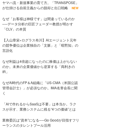
ヤマハ流・新規事業の育て方。「TRANSPOSE」
が仕掛ける自前主義からの脱却と出口戦略
NEW
なぜ「お客様は神様です」は間違っているのか
──データ分析の巨匠フェーダー教授が明かす
「CLV」の本質
【入山章栄×ログラス布川】AIエージェント元年
の競争優位は企業独自の「文脈」と「暗黙知」の
言語化
なぜ利益は4倍超になったのに株価は上がらない
のか。未来の企業価値から逆算する「両利きの
IR」
なぜAI時代のFP＆A組織に「US-CMA（米国公認
管理会計士）」が必須なのか。IMA名誉会長に聞
く
「AIで作れるからSaaSは不要」は本当か。ラク
スが示す、業務システムに残る“4つの価値”とは
業務委託は“資本”になる──Go Goodが目指すフリ
ーランスのタレントプール活用