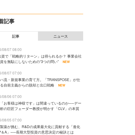
着記事
記事
ニュース
/08/07 08:00
出資で「戦略的リターン」は得られるか？ 事業会社
資を無駄にしないための“3つの問い”
NEW
/08/07 07:00
ハ流・新規事業の育て方。「TRANSPOSE」が仕
る自前主義からの脱却と出口戦略
NEW
/08/06 07:00
「お客様は神様です」は間違っているのか──デー
析の巨匠フェーダー教授が明かす「CLV」の本質
/08/05 07:00
製薬が挑む、R&Dの成果最大化に貢献する「進化
P＆A」──長期大型投資の意思決定の秘訣とは