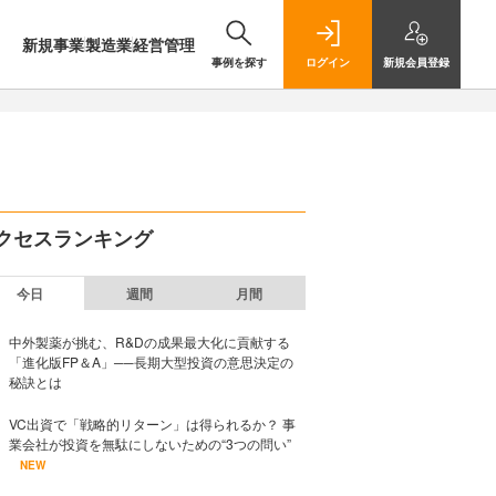
新規事業
製造業
経営管理
事例を探す
ログイン
新規
会員登録
クセスランキング
今日
週間
月間
中外製薬が挑む、R&Dの成果最大化に貢献する
「進化版FP＆A」──長期大型投資の意思決定の
秘訣とは
VC出資で「戦略的リターン」は得られるか？ 事
業会社が投資を無駄にしないための“3つの問い”
NEW