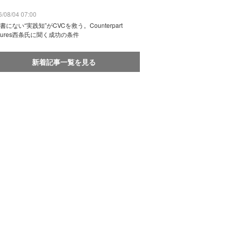
/08/04 07:00
書にない“実践知”がCVCを救う。Counterpart
ntures西条氏に聞く成功の条件
新着記事一覧を見る