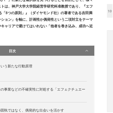
ストは、神戸大学大学院経営学研究科准教授であり、『エフ
10
る「5つの原則」』（ダイヤモンド社）の著者である吉田満
ーション」を軸に、計画性か偶発性という二項対立をテーマ
やキャリアで避けてはいれない「他者を巻き込み、成功へ近
目次
という新たな行動原理
来の事業などの不確実性に対処する「エフェクチュエー
の固執ではなく、偶発的な出会いを活かす