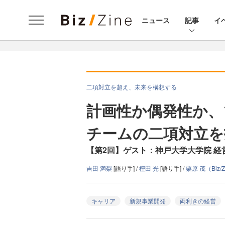
ニュース
記事
イ
二項対立を超え、未来を構想する
計画性か偶発性か、
チームの二項対立を
【第2回】ゲスト：神戸大学大学院 経
吉田 満梨
[語り手] /
樫田 光
[語り手] /
栗原 茂（Biz/
キャリア
新規事業開発
両利きの経営