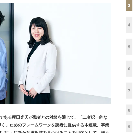
3
4
5
6
7
8
 ＆ Dataである樫田光氏が識者との対談を通じて、「二者択一的な
導く」ためのフレームワークを読者に提供する本連載。事業
9
ち？"」に新たな選択肢を見つけることを目的として、様々