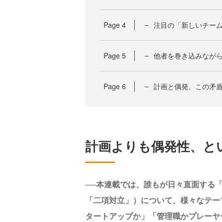
Page
4
注目の「新しいチー
Page
5
他者を巻き込みなが
Page
6
計画と偶発、この矛
計画よりも偶発性、と
──本連載では、誰もが日々直面する
「二項対立」）について、様々なテー
タートアップか」「管理職かプレーヤ