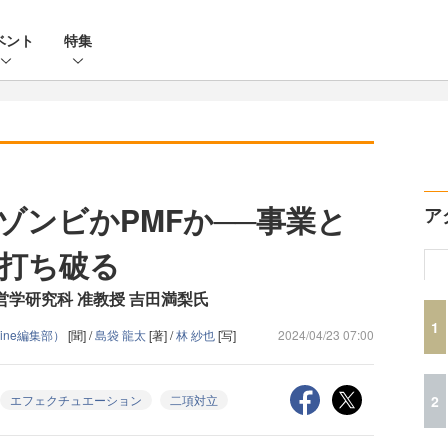
ベント
特集
ゾンビかPMFか──事業と
ア
打ち破る
営学研究科 准教授 吉田満梨氏
1
Zine編集部）
[聞] /
島袋 龍太
[著] /
林 紗也
[写]
2024/04/23 07:00
2
エフェクチュエーション
二項対立