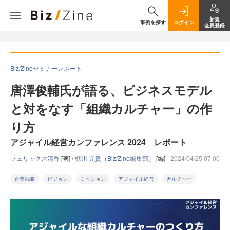
新規
事例を探す
ログイン
会員登録
Biz/Zineセミナーレポート
唐澤俊輔氏が語る、ビジネスモデル
と対をなす「組織カルチャー」の作
り方
アジャイル経営カンファレンス 2024 レポート
フェリックス清香
[著] /
梶川 元貴（Biz/Zine編集部）
[編]
2024/04/25 07:00
企業戦略
ビジョン
ミッション
アジャイル経営
カルチャー