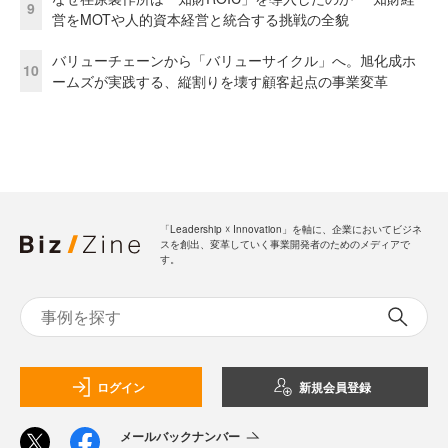
9
営をMOTや人的資本経営と統合する挑戦の全貌
バリューチェーンから「バリューサイクル」へ。旭化成ホ
10
ームズが実践する、縦割りを壊す顧客起点の事業変革
「Leadership ☓ Innovation」を軸に、企業においてビジネ
スを創出、変革していく事業開発者のためのメディアで
す。
ログイン
新規会員登録
メールバックナンバー