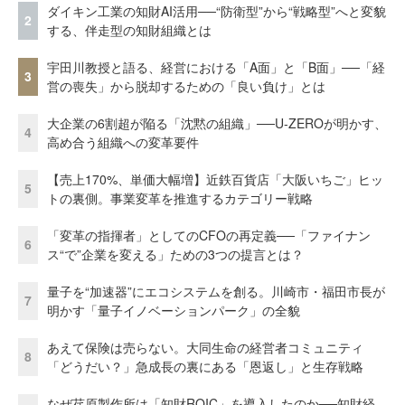
ダイキン工業の知財AI活用──“防衛型”から“戦略型”へと変貌
2
する、伴走型の知財組織とは
宇田川教授と語る、経営における「A面」と「B面」──「経
3
営の喪失」から脱却するための「良い負け」とは
大企業の6割超が陥る「沈黙の組織」──U-ZEROが明かす、
4
高め合う組織への変革要件
【売上170%、単価大幅増】近鉄百貨店「大阪いちご」ヒッ
5
トの裏側。事業変革を推進するカテゴリー戦略
「変革の指揮者」としてのCFOの再定義──「ファイナン
6
ス“で”企業を変える」ための3つの提言とは？
量子を“加速器”にエコシステムを創る。川崎市・福田市長が
7
明かす「量子イノベーションパーク」の全貌
あえて保険は売らない。大同生命の経営者コミュニティ
8
「どうだい？」急成長の裏にある「恩返し」と生存戦略
なぜ荏原製作所は「知財ROIC」を導入したのか──知財経