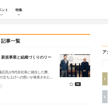
ベント
特集
り記事一覧
ア
、新規事業と組織づくりのリー
義広氏が5代目社長に就任した際、
立ち上げへの想いが発表された...
1
98
業
2