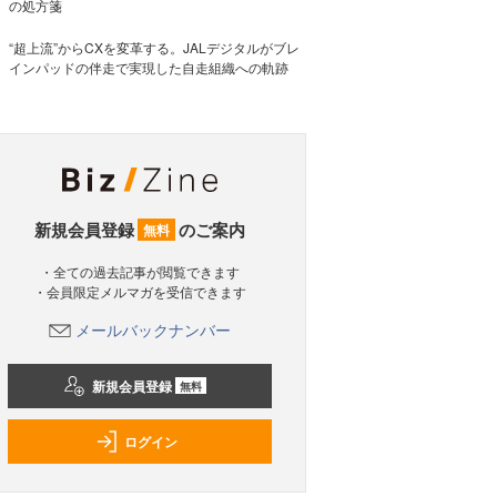
の処方箋
“超上流”からCXを変革する。JALデジタルがブレ
インパッドの伴走で実現した自走組織への軌跡
新規会員登録
のご案内
無料
・全ての過去記事が閲覧できます
・会員限定メルマガを受信できます
メールバックナンバー
新規会員登録
無料
ログイン