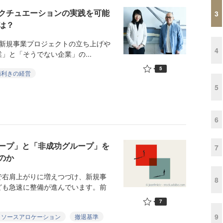
クチュエーションの実践を可能
3
は？
上の新規事業プロジェクトの立ち上げや
4
と「そうでない企業」の...
5
両利きの経営
5
6
ープ」と「非成功グループ」を
7
のか
右肩上がりに増えつづけ、新規事
8
ども急速に整備が進んでいます。前
7
9
リソースアロケーション
撤退基準