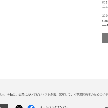
読ま
ニュ
2026
Go
──
☓ Innovation」を軸に、企業においてビジネスを創出、変革していく事業開発者のための
メールバックナンバー