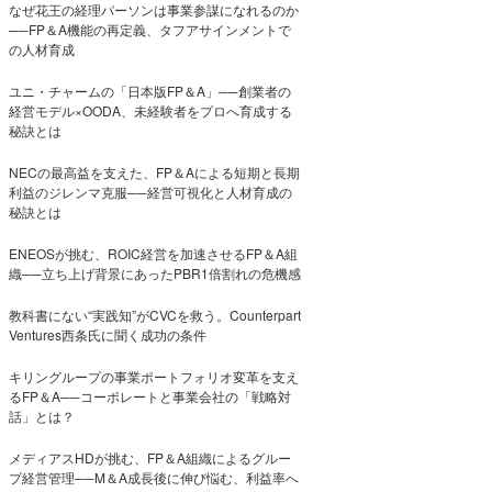
なぜ花王の経理パーソンは事業参謀になれるのか
──FP＆A機能の再定義、タフアサインメントで
の人材育成
ユニ・チャームの「日本版FP＆A」──創業者の
経営モデル×OODA、未経験者をプロへ育成する
秘訣とは
NECの最高益を支えた、FP＆Aによる短期と長期
利益のジレンマ克服──経営可視化と人材育成の
秘訣とは
ENEOSが挑む、ROIC経営を加速させるFP＆A組
織──立ち上げ背景にあったPBR1倍割れの危機感
教科書にない“実践知”がCVCを救う。Counterpart
Ventures西条氏に聞く成功の条件
キリングループの事業ポートフォリオ変革を支え
るFP＆A──コーポレートと事業会社の「戦略対
話」とは？
メディアスHDが挑む、FP＆A組織によるグルー
プ経営管理──M＆A成長後に伸び悩む、利益率へ