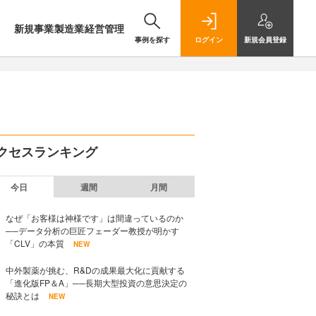
新規事業
製造業
経営管理
事例を探す
ログイン
新規
会員登録
クセスランキング
今日
週間
月間
なぜ「お客様は神様です」は間違っているのか
──データ分析の巨匠フェーダー教授が明かす
「CLV」の本質
NEW
中外製薬が挑む、R&Dの成果最大化に貢献する
「進化版FP＆A」──長期大型投資の意思決定の
秘訣とは
NEW