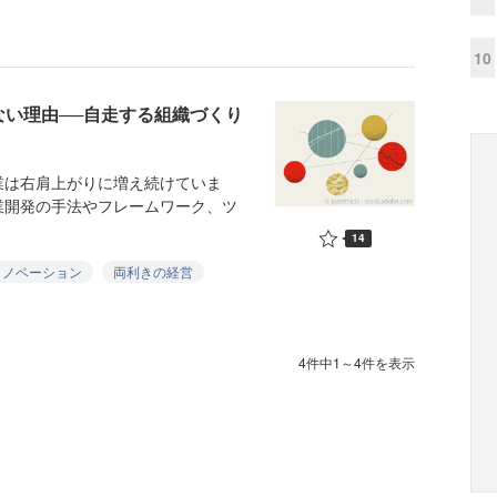
10
ない理由──自走する組織づくり
は右肩上がりに増え続けていま
業開発の手法やフレームワーク、ツ
14
イノベーション
両利きの経営
4件中1～4件を表示