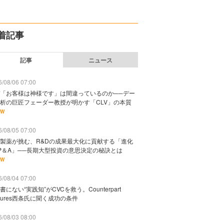
着記事
記事
ニュース
/08/06 07:00
「お客様は神様です」は間違っているのか──デー
析の巨匠フェーダー教授が明かす「CLV」の本質
EW
/08/05 07:00
製薬が挑む、R&Dの成果最大化に貢献する「進化
P＆A」──長期大型投資の意思決定の秘訣とは
EW
/08/04 07:00
書にない“実践知”がCVCを救う。Counterpart
ntures西条氏に聞く成功の条件
/08/03 08:00