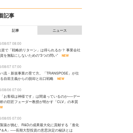
着記事
記事
ニュース
/08/07 08:00
出資で「戦略的リターン」は得られるか？ 事業会社
資を無駄にしないための“3つの問い”
NEW
/08/07 07:00
ハ流・新規事業の育て方。「TRANSPOSE」が仕
る自前主義からの脱却と出口戦略
NEW
/08/06 07:00
「お客様は神様です」は間違っているのか──デー
析の巨匠フェーダー教授が明かす「CLV」の本質
EW
/08/05 07:00
製薬が挑む、R&Dの成果最大化に貢献する「進化
P＆A」──長期大型投資の意思決定の秘訣とは