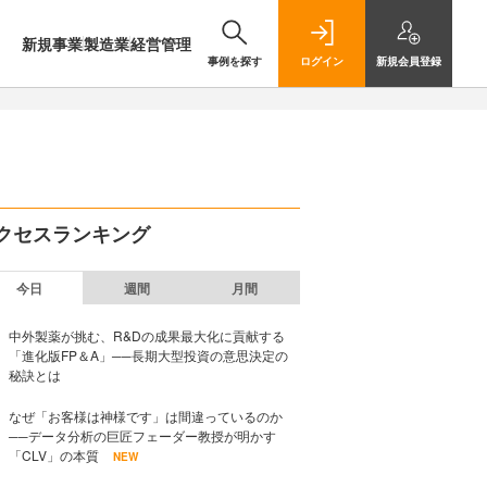
新規事業
製造業
経営管理
事例を探す
ログイン
新規
会員登録
クセスランキング
今日
週間
月間
中外製薬が挑む、R&Dの成果最大化に貢献する
「進化版FP＆A」──長期大型投資の意思決定の
秘訣とは
なぜ「お客様は神様です」は間違っているのか
──データ分析の巨匠フェーダー教授が明かす
「CLV」の本質
NEW