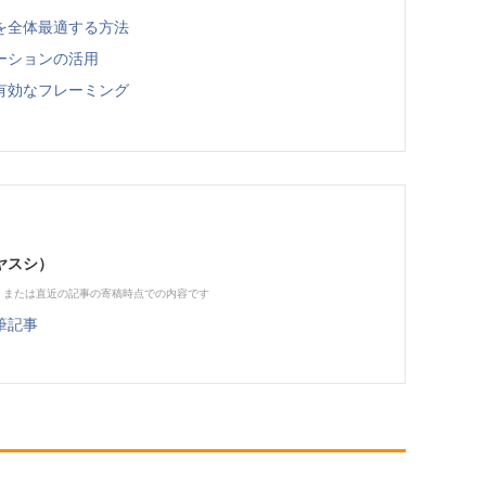
を全体最適する方法
ーションの活用
有効なフレーミング
ヤスシ）
、または直近の記事の寄稿時点での内容です
筆記事