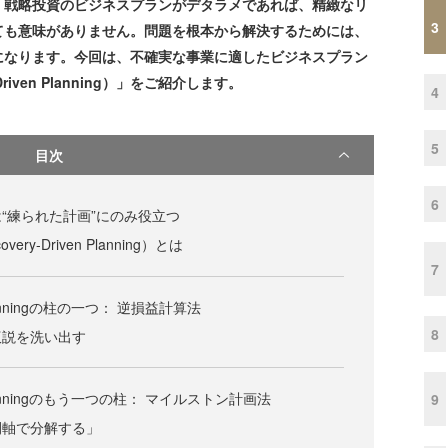
。戦略投資のビジネスプランがデタラメであれば、精緻なリ
3
ても意味がありません。問題を根本から解決するためには、
になります。今回は、不確実な事業に適したビジネスプラン
iven Planning）」をご紹介します。
4
5
目次
6
“練られた計画”にのみ役立つ
ry-Driven Planning）とは
7
n Planningの柱の一つ： 逆損益計算法
8
仮説を洗い出す
en Planningのもう一つの柱： マイルストン計画法
9
間軸で分解する」