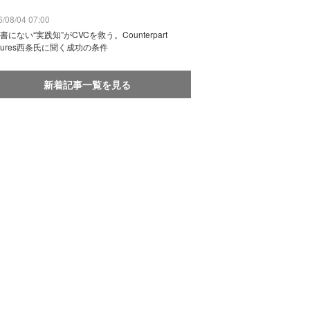
/08/04 07:00
書にない“実践知”がCVCを救う。Counterpart
ntures西条氏に聞く成功の条件
新着記事一覧を見る