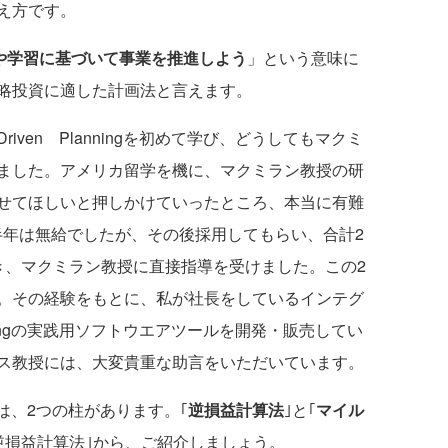
え方です。
や学習に基づいて事業を推進しよう
」という意味に
略投資に適した計画法と言えます。
-Driven Planningを初めて学び、どうしてもマクミ
ました。アメリカ留学を機に、マクミラン教授の研
せてほしいと押しかけていったところ、本当に有難
半年は無給でしたが、その後採用してもらい、合計2
き、マクミラン教授に直接指導を受けました。この2
。その経験をもとに、私が社長をしているインテグ
 Planningの実践用ソフトウエアツールを開発・販売してい
ス教授には、大変貴重な助言をいただいています。
ningには、2つの柱があります。｢
逆損益計算法
｣と｢
マイル
逆損益計算法｣から、ご紹介しましょう。