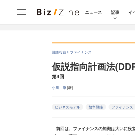
ニュース
記事
イ
戦略投資とファイナンス
仮説指向計画法(DD
第4回
小川 康
[著]
ビジネスモデル
競争戦略
ファイナンス
前回は、ファイナンスの知識は大いに役立