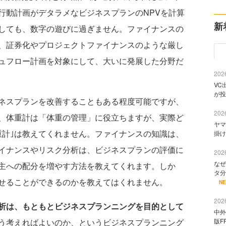
行動計画がデタラメなビジネスプランのNPVを計算
新
しても、数字の遊びに過ぎません。ファイナンスの
、証券化やプロジェクトファイナンスのような厳し
ュフロー計画を対象にして、大いに発展した分野だ
2026
VC
が投
ネスプランを改善することもある程度可能ですが、
2026
、体重計は「体重の管理」に役立ちますが、実際ど
ヤマ
重計｣は教えてくれません。ファイナンスの知識は、
掛け
イナンスやリスク分析は、ビジネスプランの評価に
2026
なぜ
主への配分を増やす方法を教えてくれます。しか
タ分
せることができるのかを教えてはくれません。
N
2026
析は、もともとビジネスプランニングを目的として
中外
う考えればよいのか、というビジネスプランニング
版F