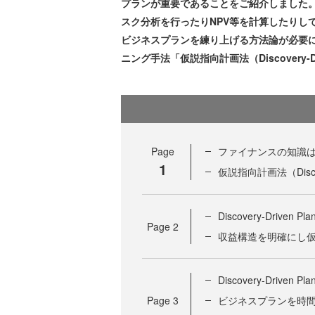
プランが重要であることをご紹介しました
スク分析を行ったりNPV等を計算したりし
ビジネスプランを練り上げる方法論が必要
ニング手法「仮説指向計画法（Discovery-Dr
Page
ファイナンスの知識は
1
仮説指向計画法（Discove
Discovery-Drive
Page
2
収益構造を明確にし
Discovery-Driv
Page
3
ビジネスプランを時