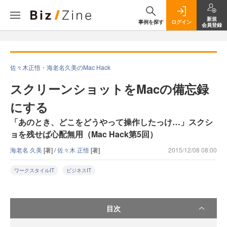
新規
事例を探す
ログイン
会員登録
佐々木正悟・海老名久美のMac Hack
スクリーンショットをMacの備忘録
にする
「あのとき、どこをどうやって操作したっけ…」スクシ
ョを残せば心配無用（Mac Hack第5回）
海老名 久美
[著] /
佐々木 正悟
[著]
2015/12/08 08:00
ワークスタイルIT
ビジネスIT
目次