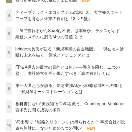
る自前主義からの脱却と出口戦略
NEW
ディープテック・エコシステムの設計図。大学発スタート
4
アップを育む大企業の役割と「3つの壁」
「AIで作れるからSaaSは不要」は本当か。ラクスが示す、
5
業務システムに残る“4つの価値”とは
bridge大長氏が語る「新規事業の自走地図」──現在地を診
6
断し未来を描く、領域とアジェンダとは
FP＆A導入の最大の目的とは何か──導入を阻む「二つの
7
壁」、本社経営企画が果たすべき「真の役割」とは
第一人者たちが語る、知財業務AIから戦略領域AIへの進化
8
──知財AIオーケストレーションとは
教科書にない“実践知”がCVCを救う。Counterpart Ventures
9
西条氏に聞く成功の条件
VC出資で「戦略的リターン」は得られるか？ 事業会社が投
10
資を無駄にしないための“3つの問い”
NEW