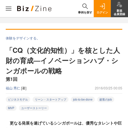
新規
事例を探す
ログイン
会員登録
体験をデザインする。
「CQ（文化的知性）」を核とした人
財の育成―イノベーションハブ・シ
ンガポールの戦略
第1回
福山 秀仁
[著]
2016/03/25 00:05
ビジネスモデル
リーン・スタートアップ
job-to-be-done
顧客のjob
MVP
ユーザーストーリー
更なる発展を遂げているシンガポールは、優秀なタレントや巨