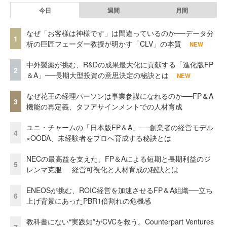
今日
週間
月間
なぜ「お客様は神様です」は間違っているのか──データ分
1
析の巨匠フェーダー教授が明かす「CLV」の本質
NEW
中外製薬が挑む、R&Dの成果最大化に貢献する「進化版FP
2
＆A」──長期大型投資の意思決定の秘訣とは
NEW
なぜ花王の経理パーソンは事業参謀になれるのか──FP＆A
3
機能の再定義、タフアサインメントでの人材育成
ユニ・チャームの「日本版FP＆A」──創業者の経営モデル
4
×OODA、未経験者をプロへ育成する秘訣とは
NECの最高益を支えた、FP＆Aによる短期と長期利益のジ
5
レンマ克服──経営可視化と人材育成の秘訣とは
ENEOSが挑む、ROIC経営を加速させるFP＆A組織──立ち
6
上げ背景にあったPBR1倍割れの危機感
教科書にない“実践知”がCVCを救う。Counterpart Ventures
7