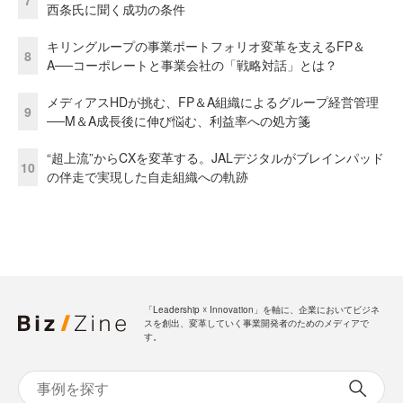
西条氏に聞く成功の条件
キリングループの事業ポートフォリオ変革を支えるFP＆
8
A──コーポレートと事業会社の「戦略対話」とは？
メディアスHDが挑む、FP＆A組織によるグループ経営管理
9
──M＆A成長後に伸び悩む、利益率への処方箋
“超上流”からCXを変革する。JALデジタルがブレインパッド
10
の伴走で実現した自走組織への軌跡
「Leadership ☓ Innovation」を軸に、企業においてビジネ
スを創出、変革していく事業開発者のためのメディアで
す。