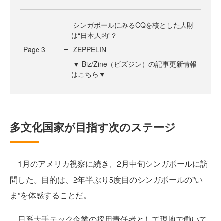
シンガポールにみるCQを核とした人財
は“日本人的”？
Page
3
ZEPPELIN
▼ Biz/Zine（ビズジン）の記事更新情報
はこちら▼
多文化国家が目指す次のステージ
1月のアメリカ視察に続き、2月中旬シンガポールに訪
問した。目的は、2年半ぶり5度目のシンガポールの”い
ま”を体感することだ。
日系大手テック企業の採用責任者として現地で働いて