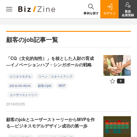
新規
事例を探す
ログイン
会員登録
顧客のjob記事一覧
「CQ（文化的知性）」を核とした人財の育成
―イノベーションハブ・シンガポールの戦略
ビジネスモデル
リーン・スタートアップ
0
job-to-be-done
顧客のjob
MVP
ユーザーストーリー
2016/03/25
顧客のjobとユーザーストーリーからMVPを作
る―ビジネスモデルデザイン成功の第一歩