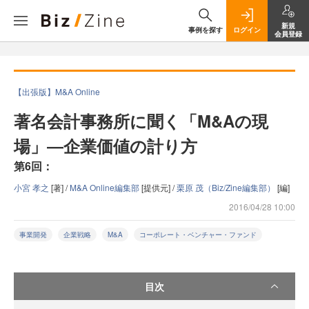
新規
事例を探す
ログイン
会員登録
【出張版】M&A Online
著名会計事務所に聞く「M&Aの現
場」―企業価値の計り方
第6回：
小宮 孝之
[著] /
M&A Online編集部
[提供元] /
栗原 茂（Biz/Zine編集部）
[編]
2016/04/28 10:00
事業開発
企業戦略
M&A
コーポレート・ベンチャー・ファンド
目次